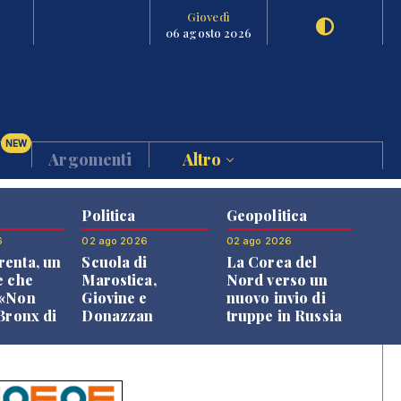
Giovedì
06 agosto 2026
NEW
Argomenti
Altro
Politica
Geopolitica
6
02 ago 2026
02 ago 2026
enta, un
Scuola di
La Corea del
e che
Marostica,
Nord verso un
 «Non
Giovine e
nuovo invio di
 Bronx di
Donazzan
truppe in Russia
 qui si
replicano alle
e»
opposizioni