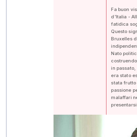
Fa buon vis
d'Italia - 
fatidica so
Questo sign
Bruxelles d
indipendent
Nato polit
costruendo 
in passato, 
era stato es
stata frutto
passione pe
malaffari ne
presentarsi 