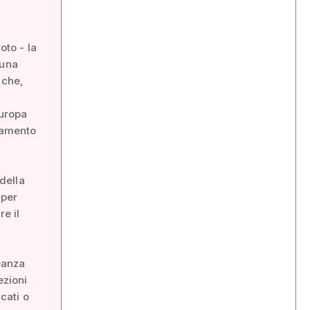
oto - la
 una
 che,
d
Europa
rlamento
i
 della
 per
re il
eanza
ezioni
cati o