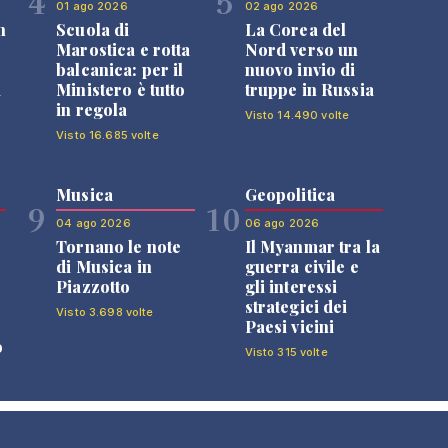
4
5
01 ago 2026
02 ago 2026
n
Scuola di
La Corea del
Marostica e rotta
Nord verso un
balcanica: per il
nuovo invio di
i
Ministero è tutto
truppe in Russia
in regola
Visto 14.490 volte
Visto 16.685 volte
Musica
Geopolitica
9
10
04 ago 2026
06 ago 2026
Tornano le note
Il Myanmar tra la
di Musica in
guerra civile e
Piazzotto
gli interessi
strategici dei
Visto 3.698 volte
Paesi vicini
o
Visto 315 volte