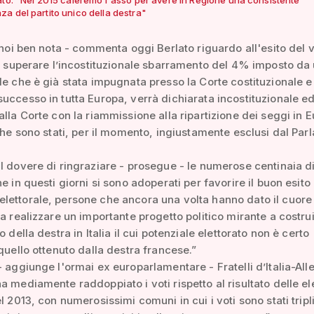
a del partito unico della destra"
i noi ben nota - commenta oggi Berlato riguardo all'esito del v
di superare l’incostituzionale sbarramento del 4% imposto da
le che è già stata impugnata presso la Corte costituzionale e
uccesso in tutta Europa, verrà dichiarata incostituzionale e
alla Corte con la riammissione alla ripartizione dei seggi in 
 che sono stati, per il momento, ingiustamente esclusi dal Pa
l dovere di ringraziare - prosegue - le numerose centinaia d
e in questi giorni si sono adoperati per favorire il buon esito
ettorale, persone che ancora una volta hanno dato il cuore
 a realizzare un importante progetto politico mirante a costrui
o della destra in Italia il cui potenziale elettorato non è certo
 quello ottenuto dalla destra francese.”
- aggiunge l'ormai ex europarlamentare - Fratelli d’Italia-All
a mediamente raddoppiato i voti rispetto al risultato delle el
l 2013, con numerosissimi comuni in cui i voti sono stati tripli