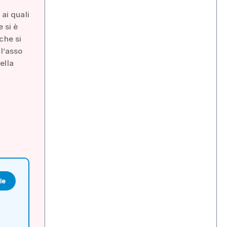
 ai quali
 si è
che si
l’asso
ella
le