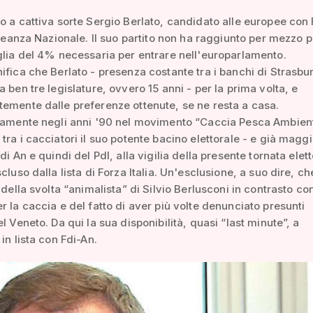
o a cattiva sorte Sergio Berlato, candidato alle europee con F
Alleanza Nazionale. Il suo partito non ha raggiunto per mezzo p
glia del 4% necessaria per entrare nell'europarlamento.
ifica che Berlato - presenza costante tra i banchi di Strasbu
a ben tre legislature, ovvero 15 anni - per la prima volta, e
emente dalle preferenze ottenute, se ne resta a casa.
icamente negli anni '90 nel movimento “Caccia Pesca Ambien
tra i cacciatori il suo potente bacino elettorale - e già magg
di An e quindi del Pdl, alla vigilia della presente tornata elet
cluso dalla lista di Forza Italia. Un'esclusione, a suo dire, ch
 della svolta “animalista” di Silvio Berlusconi in contrasto co
r la caccia e del fatto di aver più volte denunciato presunti
l Veneto. Da qui la sua disponibilità, quasi “last minute”, a
in lista con Fdi-An.