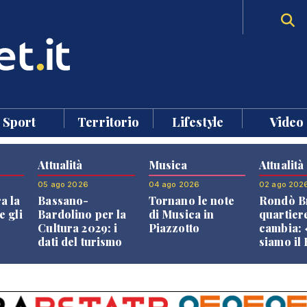
Sport
Territorio
Lifestyle
Video
Attualità
Musica
Attualità
05 ago 2026
04 ago 2026
02 ago 202
a la
Bassano-
Tornano le note
Rondò Br
e gli
Bardolino per la
di Musica in
quartier
Cultura 2029: i
Piazzotto
cambia:
dati del turismo
siamo il
aprono il
Bassano,
confronto veneto
vive ben