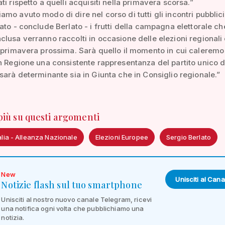
ti rispetto a quelli acquisiti nella primavera scorsa.”
mo avuto modo di dire nel corso di tutti gli incontri pubblici
ato - conclude Berlato - i frutti della campagna elettorale che
lusa verranno raccolti in occasione delle elezioni regionali 
 primavera prossima. Sarà quello il momento in cui caleremo 
n Regione una consistente rappresentanza del partito unico d
sarà determinante sia in Giunta che in Consiglio regionale.”
 più su questi argomenti
talia - Alleanza Nazionale
Elezioni Europee
Sergio Berlato
New
Unisciti al Cana
Notizie flash sul tuo smartphone
Unisciti al nostro nuovo canale Telegram, ricevi
una notifica ogni volta che pubblichiamo una
notizia.