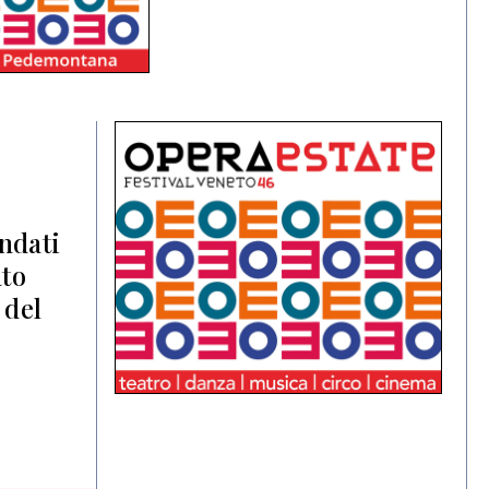
ndati
ato
 del