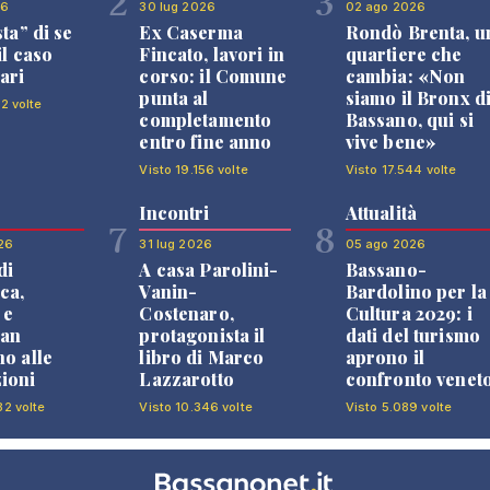
2
3
26
30 lug 2026
02 ago 2026
sta” di se
Ex Caserma
Rondò Brenta, u
il caso
Fincato, lavori in
quartiere che
ari
corso: il Comune
cambia: «Non
punta al
siamo il Bronx d
2 volte
completamento
Bassano, qui si
entro fine anno
vive bene»
Visto 19.156 volte
Visto 17.544 volte
Incontri
Attualità
7
8
26
31 lug 2026
05 ago 2026
di
A casa Parolini-
Bassano-
ca,
Vanin-
Bardolino per la
 e
Costenaro,
Cultura 2029: i
an
protagonista il
dati del turismo
no alle
libro di Marco
aprono il
ioni
Lazzarotto
confronto venet
82 volte
Visto 10.346 volte
Visto 5.089 volte