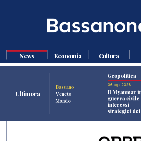
News
Economia
Cultura
Geopolitica
06 ago 2026
Bassano
Il Myanmar tr
Ultimora
Veneto
guerra civile 
Mondo
interessi
strategici dei
Paesi vicini