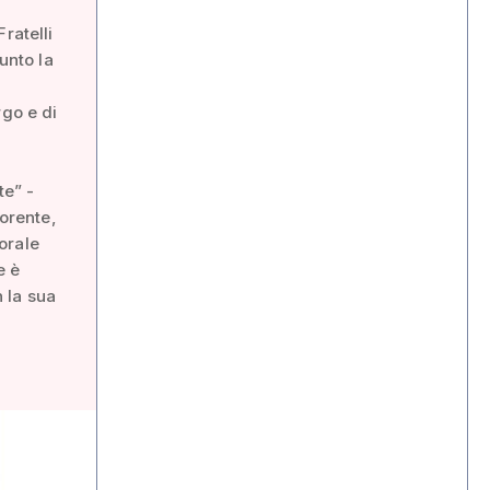
ratelli
unto la
rgo e di
te” -
iorente,
torale
e è
n la sua