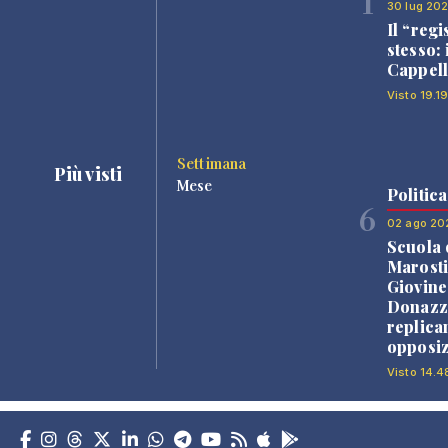
1
30 lug 20
Il “regi
stesso: 
Cappell
Visto 19.19
Settimana
Più visti
Mese
Politica
6
02 ago 20
Scuola 
Marosti
Giovine
Donazz
replica
opposiz
Visto 14.4