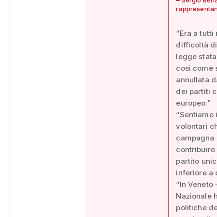
rappresentanz
“Era a tutt
difficoltà 
legge stata
così come s
annullata d
dei partiti
europeo.”
“Sentiamo i
volontari ch
campagna el
contribuire
partito unic
inferiore a
“In Veneto 
Nazionale h
politiche de