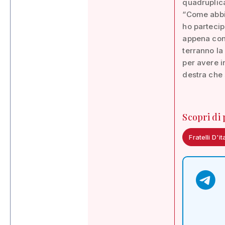
quadruplica
“Come abbia
ho partecip
appena conc
terranno la
per avere i
destra che 
Scopri di
Fratelli D'i