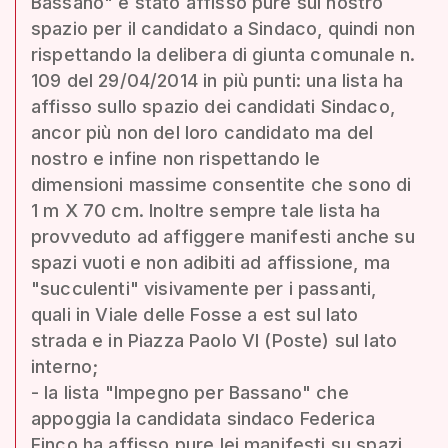
Bassano" è stato affisso pure sul nostro
spazio per il candidato a Sindaco, quindi non
rispettando la delibera di giunta comunale n.
109 del 29/04/2014 in più punti: una lista ha
affisso sullo spazio dei candidati Sindaco,
ancor più non del loro candidato ma del
nostro e infine non rispettando le
dimensioni massime consentite che sono di
1 m X 70 cm. Inoltre sempre tale lista ha
provveduto ad affiggere manifesti anche su
spazi vuoti e non adibiti ad affissione, ma
"succulenti" visivamente per i passanti,
quali in Viale delle Fosse a est sul lato
strada e in Piazza Paolo VI (Poste) sul lato
interno;
- la lista "Impegno per Bassano" che
appoggia la candidata sindaco Federica
Finco ha affisso pure lei manifesti su spazi