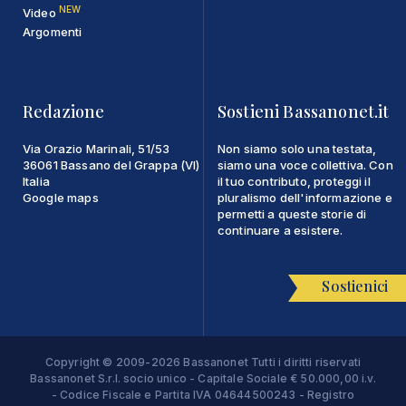
NEW
Video
Argomenti
Redazione
Sostieni Bassanonet.it
Via Orazio Marinali, 51/53
Non siamo solo una testata,
36061 Bassano del Grappa (VI)
siamo una voce collettiva. Con
Italia
il tuo contributo, proteggi il
Google maps
pluralismo dell'informazione e
permetti a queste storie di
continuare a esistere.
Sostienici
Copyright © 2009-2026 Bassanonet Tutti i diritti riservati
Bassanonet S.r.l. socio unico - Capitale Sociale € 50.000,00 i.v.
- Codice Fiscale e Partita IVA 04644500243 - Registro