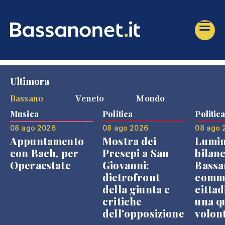
Ultimora
Bassano
Veneto
Mondo
Musica
Politica
Politic
08 ago 2026
08 ago 2026
08 ago 
Appuntamento
Mostra dei
Lumin
con Bach, per
Presepi a San
bilanc
Operaestate
Giovanni:
Bassa
dietrofront
comme
della giunta e
cittad
critiche
una q
dell'opposizione
volon