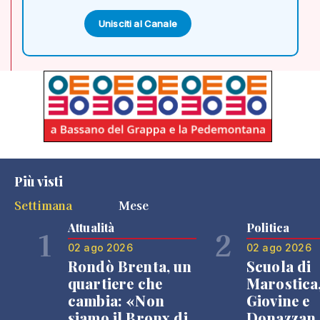
Unisciti al Canale
Più visti
Settimana
Mese
Attualità
Politica
1
2
02 ago 2026
02 ago 2026
Rondò Brenta, un
Scuola di
quartiere che
Marostica
cambia: «Non
Giovine e
siamo il Bronx di
Donazzan