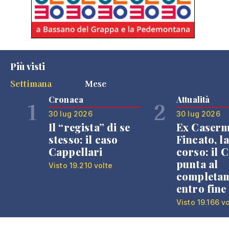
Più visti
Settimana
Mese
Cronaca
Attualità
1
2
30 lug 2026
30 lug 2026
Il “regista” di se
Ex Caser
stesso: il caso
Fincato, la
Cappellari
corso: il
punta al
Visto 19.210 volte
completa
entro fine
Visto 19.166 v