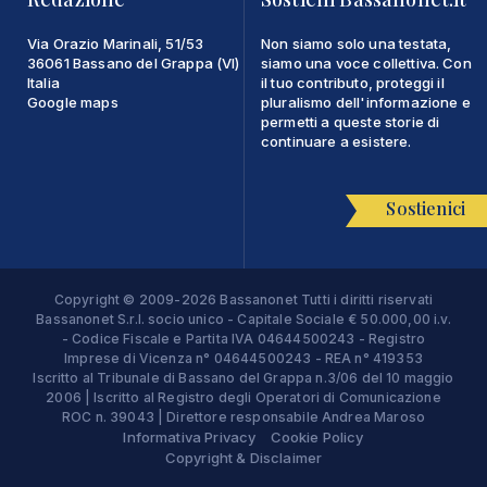
Via Orazio Marinali, 51/53
Non siamo solo una testata,
36061 Bassano del Grappa (VI)
siamo una voce collettiva. Con
Italia
il tuo contributo, proteggi il
Google maps
pluralismo dell'informazione e
permetti a queste storie di
continuare a esistere.
Sostienici
Copyright © 2009-2026 Bassanonet Tutti i diritti riservati
Bassanonet S.r.l. socio unico - Capitale Sociale € 50.000,00 i.v.
- Codice Fiscale e Partita IVA 04644500243 - Registro
Imprese di Vicenza n° 04644500243 - REA n° 419353
Iscritto al Tribunale di Bassano del Grappa n.3/06 del 10 maggio
2006 | Iscritto al Registro degli Operatori di Comunicazione
ROC n. 39043 | Direttore responsabile Andrea Maroso
Informativa Privacy
Cookie Policy
Copyright & Disclaimer