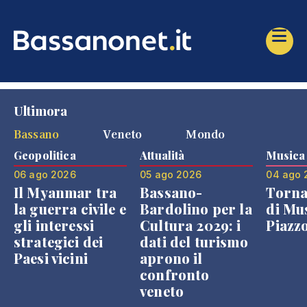
Ultimora
Bassano
Veneto
Mondo
Geopolitica
Attualità
Musica
06 ago 2026
05 ago 2026
04 ago 
Il Myanmar tra
Bassano-
Torna
la guerra civile e
Bardolino per la
di Mus
gli interessi
Cultura 2029: i
Piazz
strategici dei
dati del turismo
Paesi vicini
aprono il
confronto
veneto