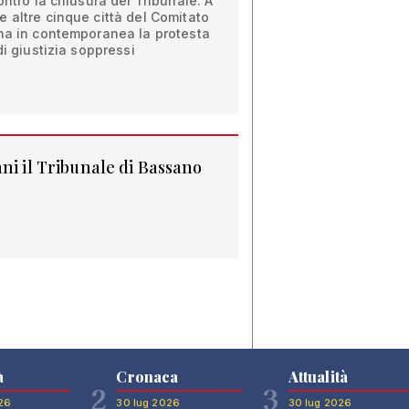
ontro la chiusura del Tribunale. A
 altre cinque città del Comitato
ena in contemporanea la protesta
di giustizia soppressi
ni il Tribunale di Bassano
à
Cronaca
Attualità
2
3
26
30 lug 2026
30 lug 2026