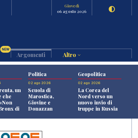
Giovedì
06 agosto 2026
NEW
Argomenti
Altro
Politica
Geopolitica
6
02 ago 2026
02 ago 2026
enta, un
Scuola di
La Corea del
e che
Marostica,
Nord verso un
 «Non
Giovine e
nuovo invio di
 Bronx di
Donazzan
truppe in Russia
 qui si
replicano alle
e»
opposizioni