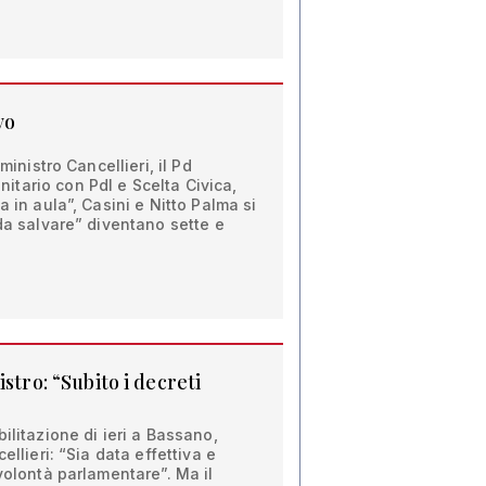
vo
ministro Cancellieri, il Pd
tario con Pdl e Scelta Civica,
a in aula”, Casini e Nitto Palma si
 da salvare” diventano sette e
stro: “Subito i decreti
ilitazione di ieri a Bassano,
ellieri: “Sia data effettiva e
volontà parlamentare”. Ma il