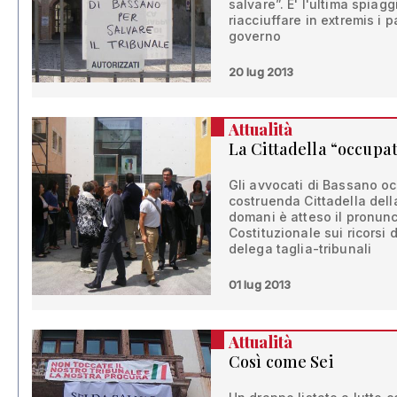
salvare”. E' l'ultima spiagg
riacciuffare in extremis i p
governo
20 lug 2013
Attualità
La Cittadella “occupa
Gli avvocati di Bassano o
costruenda Cittadella della
domani è atteso il pronun
Costituzionale sui ricorsi d
delega taglia-tribunali
01 lug 2013
Attualità
Così come Sei