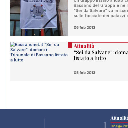
Un drappo listato a lutto c
Bassano del Grappa e nelle
“Sei da Salvare” va in sc
sulle facciate dei palazzi 
06 feb 2013
Attualità
“Sei da Salvare”: doma
listato a lutto
05 feb 2013
Attualit
1
02 ago 20