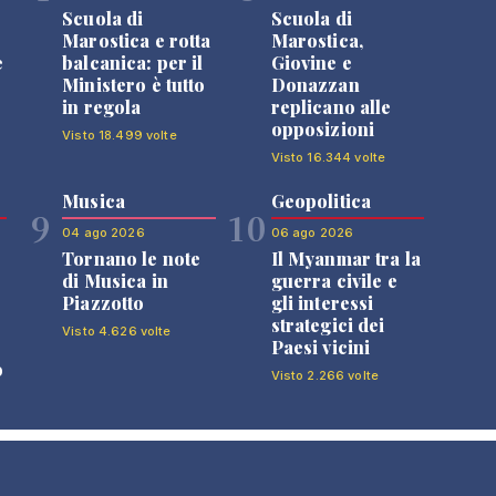
Scuola di
Scuola di
n
Marostica e rotta
Marostica,
e
balcanica: per il
Giovine e
Ministero è tutto
Donazzan
in regola
replicano alle
opposizioni
Visto 18.499 volte
Visto 16.344 volte
Musica
Geopolitica
9
10
04 ago 2026
06 ago 2026
Tornano le note
Il Myanmar tra la
di Musica in
guerra civile e
Piazzotto
gli interessi
strategici dei
Visto 4.626 volte
Paesi vicini
o
Visto 2.266 volte