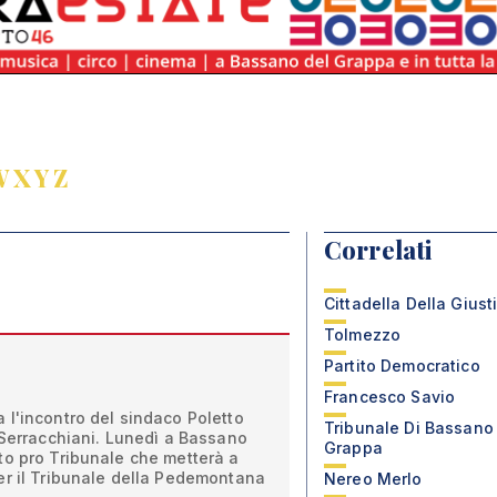
W
X
Y
Z
Correlati
Cittadella Della Giust
Tolmezzo
Partito Democratico
Francesco Savio
 l'incontro del sindaco Poletto
Tribunale Di Bassano
 Serracchiani. Lunedì a Bassano
Grappa
to pro Tribunale che metterà a
er il Tribunale della Pedemontana
Nereo Merlo