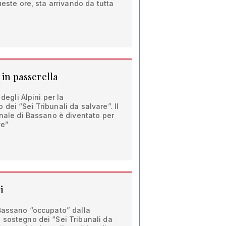
ueste ore, sta arrivando da tutta
 in passerella
 degli Alpini per la
dei “Sei Tribunali da salvare”. Il
unale di Bassano è diventato per
ve”
i
 Bassano “occupato” dalla
 sostegno dei “Sei Tribunali da