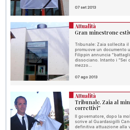
07 set 2013
Attualità
Gran minestrone esti
Tribunale: Zaia sollecita il 
promuove un documento uni
Filippin annuncia “battagli
dissociano. Intanto i “Sei
mezzo...
07 ago 2013
Attualità
Tribunale. Zaia al mini
correttivi”
Il governatore, dopo la mob
scrive al Guardasigilli Canc
definitiva attuazione alla 