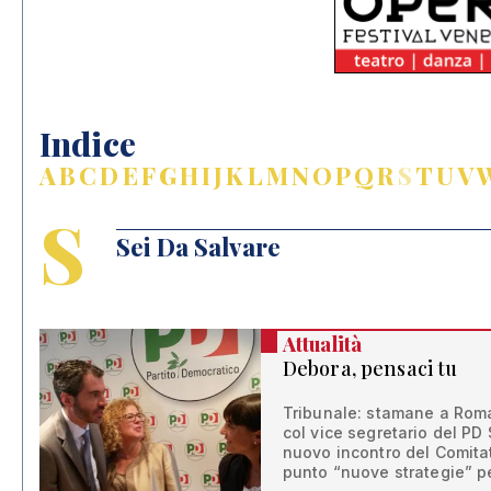
Indice
A
B
C
D
E
F
G
H
I
J
K
L
M
N
O
P
Q
R
S
T
U
V
S
Sei Da Salvare
Attualità
Debora, pensaci tu
Tribunale: stamane a Roma
col vice segretario del PD
nuovo incontro del Comita
punto “nuove strategie” p