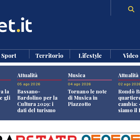
Sport
Territorio
Lifestyle
Video
Attualità
Musica
Attualità
05 ago 2026
04 ago 2026
02 ago 202
a la
Bassano-
Tornano le note
Rondò Br
e gli
Bardolino per la
di Musica in
quartier
Cultura 2029: i
Piazzotto
cambia:
dati del turismo
siamo il
aprono il
Bassano,
confronto veneto
vive ben