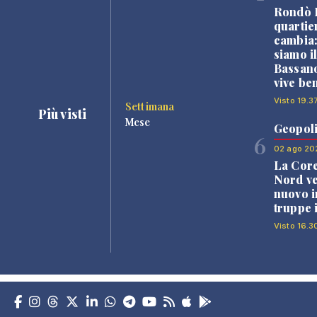
Rondò B
quartie
cambia
siamo i
Bassano
vive be
Visto 19.3
Settimana
Più visti
Mese
Geopoli
6
02 ago 20
La Core
Nord v
nuovo i
truppe 
Visto 16.3