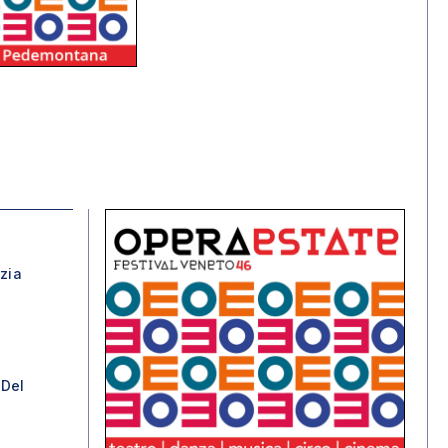
izia
 Del