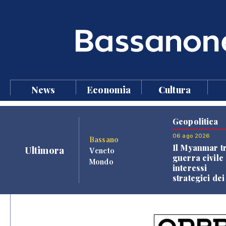
News
Economia
Cultura
Geopolitica
06 ago 2026
Bassano
Il Myanmar tr
Ultimora
Veneto
guerra civile 
Mondo
interessi
strategici dei
Paesi vicini