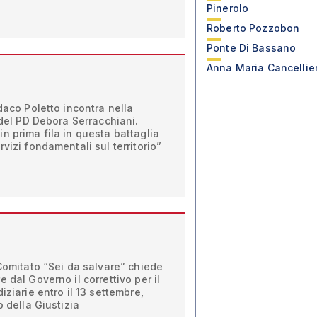
Pinerolo
Roberto Pozzobon
Ponte Di Bassano
Anna Maria Cancellier
daco Poletto incontra nella
 del PD Debora Serracchiani.
n prima fila in questa battaglia
vizi fondamentali sul territorio”
 Comitato “Sei da salvare” chiede
 dal Governo il correttivo per il
iziarie entro il 13 settembre,
o della Giustizia