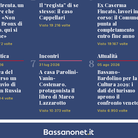
renta, un
Il “regista” di se
Ex Caserma
re che
stesso: il caso
Fincato, lavori i
: «Non
Cappellari
corso: il Comun
l Bronx di
punta al
Visto 19.216 volte
, qui si
completamento
ne»
entro fine anno
72 volte
Visto 19.167 volte
tica
Incontri
Attualità
7
8
26
31 lug 2026
05 ago 2026
a del
A casa Parolini-
Bassano-
erso un
Vanin-
Bardolino per la
nvio di
Costenaro,
Cultura 2029: i
in Russia
protagonista il
dati del turismo
libro di Marco
aprono il
04 volte
Lazzarotto
confronto venet
Visto 10.373 volte
Visto 6.950 volte