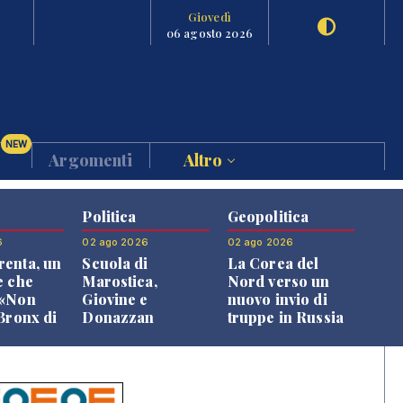
Giovedì
06 agosto 2026
NEW
Argomenti
Altro
Politica
Geopolitica
6
02 ago 2026
02 ago 2026
enta, un
Scuola di
La Corea del
e che
Marostica,
Nord verso un
 «Non
Giovine e
nuovo invio di
 Bronx di
Donazzan
truppe in Russia
 qui si
replicano alle
e»
opposizioni