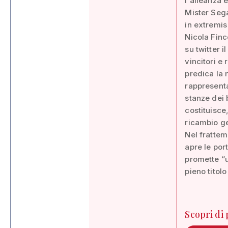
l'alleanza 
Mister Sega
in extremis
Nicola Fin
su twitter 
vincitori e
predica la 
rappresenta
stanze dei b
costituisce
ricambio g
Nel frattem
apre le por
promette “un
pieno titolo
Scopri di