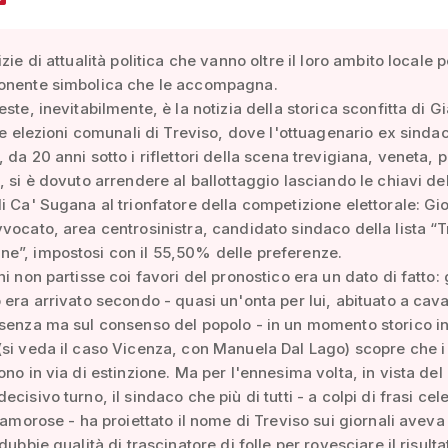
zie di attualità politica che vanno oltre il loro ambito locale p
onente simbolica che le accompagna.
este, inevitabilmente, è la notizia della storica sconfitta di G
lle elezioni comunali di Treviso, dove l'ottuagenario ex sinda
 da 20 anni sotto i riflettori della scena trevigiana, veneta,
, si è dovuto arrendere al ballottaggio lasciando le chiavi de
i Ca' Sugana al trionfatore della competizione elettorale: Gi
vocato, area centrosinistra, candidato sindaco della lista “T
e”, impostosi con il 55,50% delle preferenze.
i non partisse coi favori del pronostico era un dato di fatto: 
 era arrivato secondo - quasi un'onta per lui, abituato a cav
senza ma sul consenso del popolo - in un momento storico in
si veda il caso Vicenza, con Manuela Dal Lago) scopre che i
ono in via di estinzione. Ma per l'ennesima volta, in vista del
cisivo turno, il sindaco che più di tutti - a colpi di frasi cele
clamorose - ha proiettato il nome di Treviso sui giornali aveva
dubbie qualità di trascinatore di folle per rovesciare il risulta