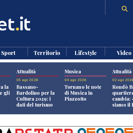
Sport
Territorio
Lifestyle
Video
Attualità
Musica
Attualità
05 ago 2026
04 ago 2026
02 ago 202
a la
Bassano-
Tornano le note
Rondò Br
e gli
Bardolino per la
di Musica in
quartier
Cultura 2029: i
Piazzotto
cambia:
dati del turismo
siamo il
aprono il
Bassano,
confronto veneto
vive ben