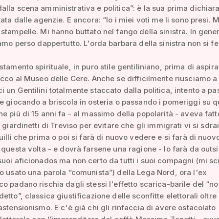
lla scena amministrativa e politica”: è la sua prima dichiar
ata dalle agenzie. E ancora: “Io i miei voti me li sono presi. 
stampelle. Mi hanno buttato nel fango della sinistra. In gene
iamo perso dappertutto. L'orda barbara della sinistra non si f
stamento spirituale, in puro stile gentiliniano, prima di aspir
icco al Museo delle Cere. Anche se difficilmente riusciamo a
 un Gentilini totalmente staccato dalla politica, intento a pa
e giocando a briscola in osteria o passando i pomeriggi su q
e più di 15 anni fa - al massimo della popolarità - aveva fatt
 giardinetti di Treviso per evitare che gli immigrati vi si sdra
uilli che prima o poi si farà di nuovo vedere e si farà di nuov
 questa volta - e dovrà farsene una ragione - lo farà da outsi
uoi aficionados ma non certo da tutti i suoi compagni (mi sc
o usato una parola “comunista”) della Lega Nord, ora l'ex
o padano rischia dagli stessi l'effetto scarica-barile del “no
tto”, classica giustificazione delle sconfitte elettorali oltre 
astensionismo. E c'è già chi gli rinfaccia di avere ostacolato