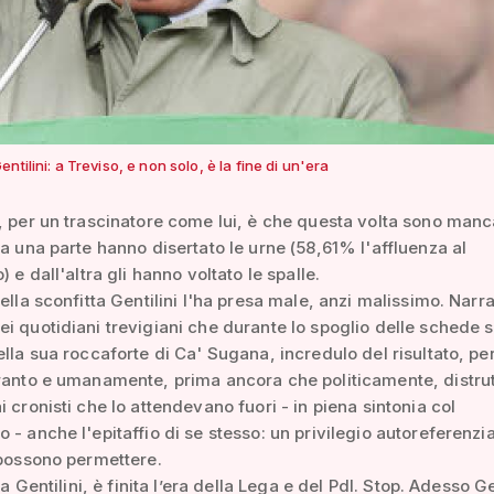
ntilini: a Treviso, e non solo, è la fine di un'era
, per un trascinatore come lui, è che questa volta sono manc
da una parte hanno disertato le urne (58,61% l'affluenza al
) e dall'altra gli hanno voltato le spalle.
della sconfitta Gentilini l'ha presa male, anzi malissimo. Narr
i quotidiani trevigiani che durante lo spoglio delle schede s
ella sua roccaforte di Ca' Sugana, incredulo del risultato, per
ranto e umanamente, prima ancora che politicamente, distrut
i cronisti che lo attendevano fuori - in piena sintonia col
 - anche l'epitaffio di se stesso: un privilegio autoreferenzi
 possono permettere.
era Gentilini, è finita l’era della Lega e del Pdl. Stop. Adesso Ge