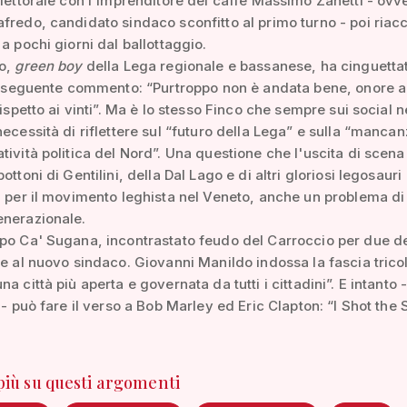
elettorale con l'imprenditore del caffè Massimo Zanetti - ovv
fredo, candidato sindaco sconfitto al primo turno - poi riacc
 a pochi giorni dal ballottaggio.
co,
green boy
della Lega regionale e bassanese, ha cinguettat
il seguente commento: “Purtroppo non è andata bene, onore a
 rispetto ai vinti”. Ma è lo stesso Finco che sempre sui social 
necessità di riflettere sul “futuro della Lega” e sulla “mancan
tività politica del Nord”. Una questione che l'uscita di scena
ottoni di Gentilini, della Dal Lago e di altri gloriosi legosauri
, per il movimento leghista nel Veneto, anche un problema di
enerazionale.
po Ca' Sugana, incontrastato feudo del Carroccio per due d
te al nuovo sindaco. Giovanni Manildo indossa la fascia trico
a città più aperta e governata da tutti i cittadini”. E intanto -
 - può fare il verso a Bob Marley ed Eric Clapton: “I Shot the S
 più su questi argomenti