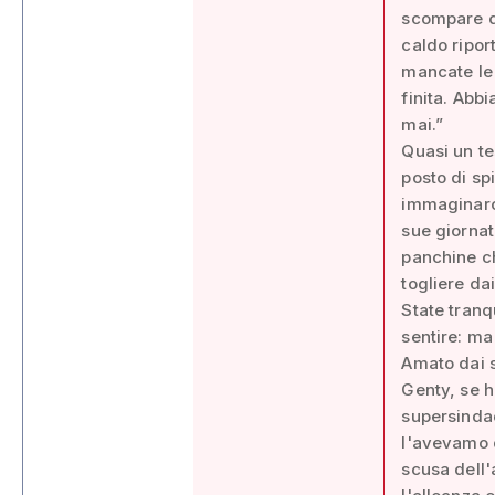
scompare da
caldo riport
mancate le 
finita. Abb
mai.”
Quasi un te
posto di sp
immaginarci
sue giornat
panchine ch
togliere dai
State tranq
sentire: ma
Amato dai s
Genty, se h
supersindac
l'avevamo de
scusa dell'