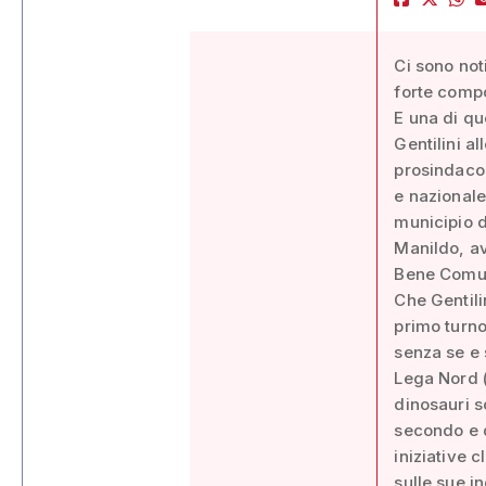
Ci sono noti
forte comp
E una di qu
Gentilini a
prosindaco,
e nazionale
municipio d
Manildo, av
Bene Comun
Che Gentilin
primo turno
senza se e 
Lega Nord (
dinosauri s
secondo e de
iniziative 
sulle sue in