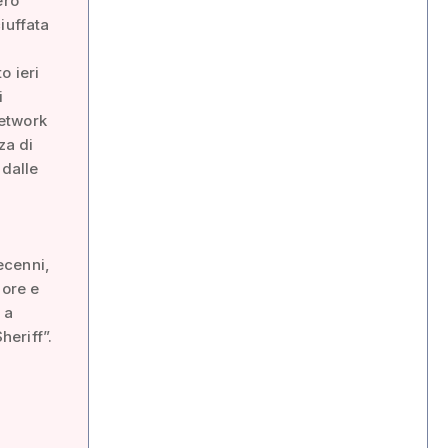
ero
iuffata
o ieri
i
network
za di
 dalle
ecenni,
lore e
 a
heriff”.