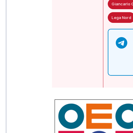
Giancarlo G
Lega Nord