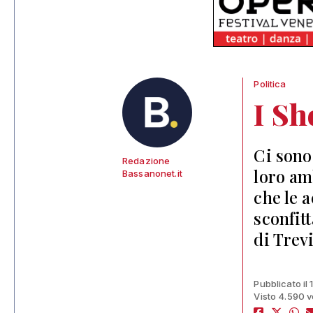
Politica
I Sh
Ci sono 
Redazione
loro am
Bassanonet.it
che le 
sconfit
di Trev
Pubblicato il 
Visto 4.590 v