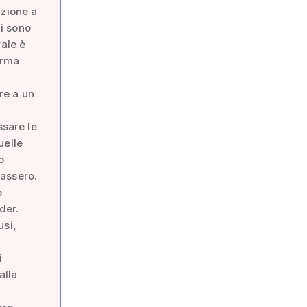
azione a
Mi sono
rale è
erma
are a un
ssare le
uelle
o
iassero.
o
der.
usi,
i
alla