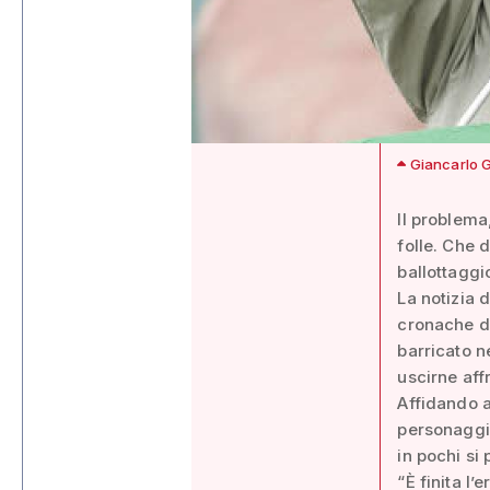
Giancarlo Ge
Il problema
folle. Che 
ballottaggio
La notizia 
cronache de
barricato n
uscirne aff
Affidando a
personaggio
in pochi si
“È finita l’