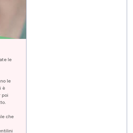
ate le
ano le
i è
 poi
to.
ale che
ntilini