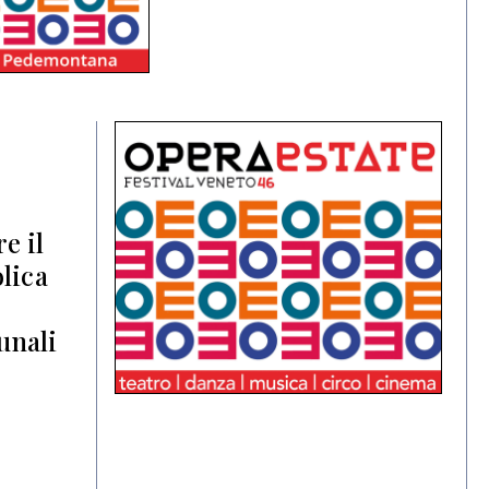
e il
lica
unali