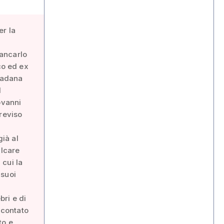
er la
iancarlo
co ed ex
 padana
l
ovanni
reviso
già al
alcare
 cui la
 suoi
bri e di
 contato
to e