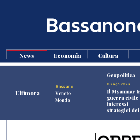
News
Economia
Cultura
Geopolitica
06 ago 2026
Bassano
Il Myanmar tr
Ultimora
Veneto
guerra civile 
Mondo
interessi
strategici dei
Paesi vicini