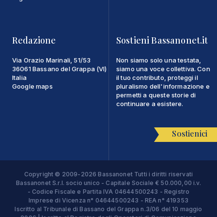
Redazione
Sostieni Bassanonet.it
Via Orazio Marinali, 51/53
Non siamo solo una testata,
36061 Bassano del Grappa (VI)
siamo una voce collettiva. Con
Italia
il tuo contributo, proteggi il
Google maps
pluralismo dell'informazione e
permetti a queste storie di
continuare a esistere.
Sostienici
Copyright © 2009-2026 Bassanonet Tutti i diritti riservati
Bassanonet S.r.l. socio unico - Capitale Sociale € 50.000,00 i.v.
- Codice Fiscale e Partita IVA 04644500243 - Registro
Imprese di Vicenza n° 04644500243 - REA n° 419353
Iscritto al Tribunale di Bassano del Grappa n.3/06 del 10 maggio