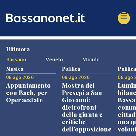
Ultimora
Bassano
Veneto
Mondo
Musica
Politica
Politic
08 ago 2026
08 ago 2026
08 ago 
Appuntamento
Mostra dei
Lumin
con Bach, per
Presepi a San
bilanc
Operaestate
Giovanni:
Bassa
dietrofront
comme
della giunta e
cittad
critiche
una q
dell'opposizione
volon