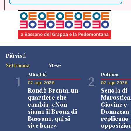
Più visti
Settimana
Mese
Attualità
Politica
1
2
02 ago 2026
02 ago 2026
Rondò Brenta, un
Scuola di
quartiere che
Marostica
cambia: «Non
Giovine e
siamo il Bronx di
Donazzan
Bassano, qui si
replicano 
vive bene»
opposizio