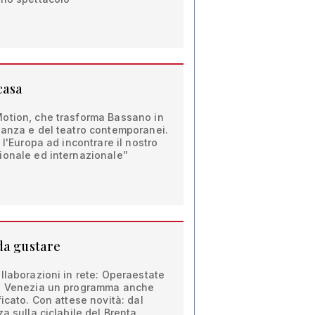
casa
otion, che trasforma Bassano in
danza e del teatro contemporanei.
 l'Europa ad incontrare il nostro
ionale ed internazionale”
da gustare
llaborazioni in rete: Operaestate
 a Venezia un programma anche
icato. Con attese novità: dal
a sulla ciclabile del Brenta