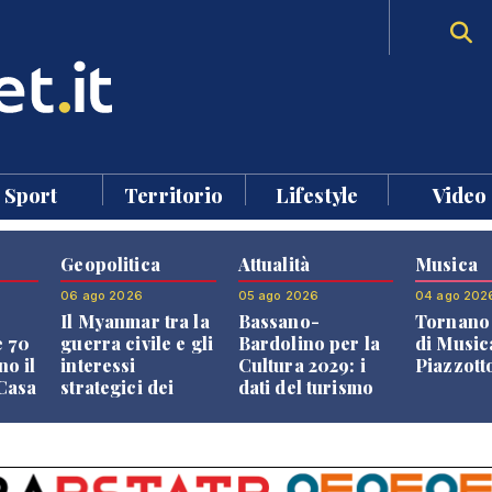
Sport
Territorio
Lifestyle
Video
Geopolitica
Attualità
Musica
06 ago 2026
05 ago 2026
04 ago 202
Il Myanmar tra la
Bassano-
Tornano 
e 70
guerra civile e gli
Bardolino per la
di Music
no il
interessi
Cultura 2029: i
Piazzott
"Casa
strategici dei
dati del turismo
Paesi vicini
aprono il
confronto veneto