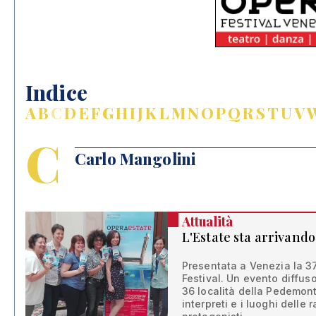
Indice
A
B
C
D
E
F
G
H
I
J
K
L
M
N
O
P
Q
R
S
T
U
V
C
Carlo Mangolini
Attualità
L'Estate sta arrivando
Presentata a Venezia la 3
Festival. Un evento diffuso
36 località della Pedemont
interpreti e i luoghi delle