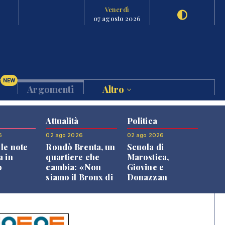
Venerdì
07 agosto 2026
NEW
Argomenti
Altro
Attualità
Politica
6
02 ago 2026
02 ago 2026
le note
Rondò Brenta, un
Scuola di
a in
quartiere che
Marostica,
o
cambia: «Non
Giovine e
siamo il Bronx di
Donazzan
Bassano, qui si
replicano alle
vive bene»
opposizioni