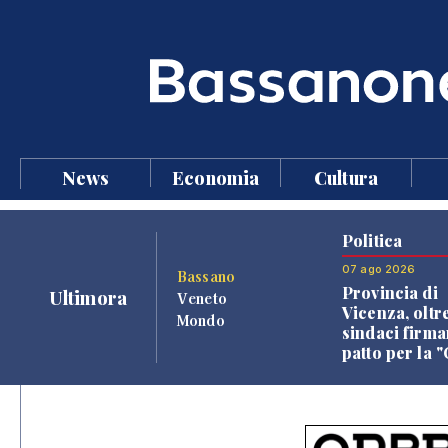
News
Economia
Cultura
Politica
07 ago 2026
Bassano
Provincia di
Ultimora
Veneto
Vicenza, oltr
Mondo
sindaci firma
patto per la 
dei Comuni"