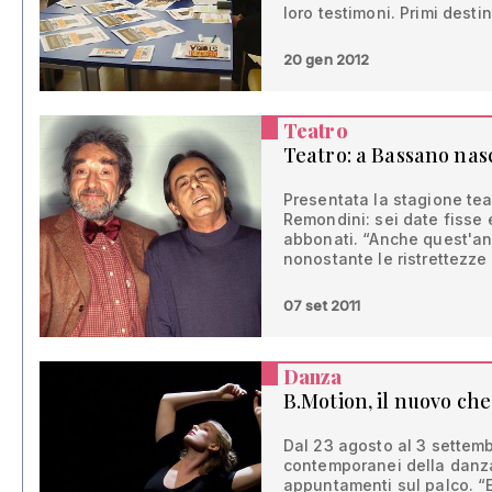
loro testimoni. Primi desti
20 gen 2012
Teatro
Teatro: a Bassano nasc
Presentata la stagione tea
Remondini: sei date fisse e
abbonati. “Anche quest'ann
nonostante le ristrettezz
07 set 2011
Danza
B.Motion, il nuovo ch
Dal 23 agosto al 3 settembr
contemporanei della danza
appuntamenti sul palco. “E'