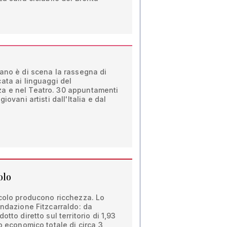
ano è di scena la rassegna di
ata ai linguaggi del
a e nel Teatro. 30 appuntamenti
iovani artisti dall'Italia e dal
olo
acolo producono ricchezza. Lo
ondazione Fitzcarraldo: da
tto diretto sul territorio di 1,93
o economico totale di circa 3