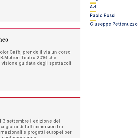
Avl
Paolo Rossi
Giuseppe Pettenuzzo
neo
olor Cafè, prende il via un corso
i B.Motion Teatro 2016 che
 visione guidata degli spettacoli
 3 settembre l'edizione del
i giorni di full immersion tra
ernazionali e progetti europei per
el contemporaneo