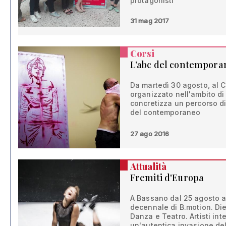
protagonisti
31 mag 2017
Corsi
L’abc del contempora
Da martedì 30 agosto, al C
organizzato nell'ambito d
concretizza un percorso di
del contemporaneo
27 ago 2016
Attualità
Fremiti d'Europa
A Bassano dal 25 agosto al
decennale di B.motion. Diec
Danza e Teatro. Artisti int
un'autentica invasione d