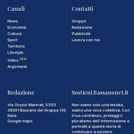
Canali
Contatti
News
Gruppo
Economia
Redazione
Cultura
Pubblicità
Sport
Lavora con noi
Territorio
Lifestyle
NEW
Video
Argomenti
Redazione
Sostieni Bassanonet.it
Via Orazio Marinali, 51/53
Non siamo solo una testata,
36061 Bassano del Grappa (VI)
siamo una voce collettiva. Con
Italia
il tuo contributo, proteggi il
Google maps
pluralismo dell'informazione e
permetti a queste storie di
continuare a esistere.