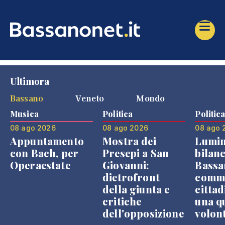
Ultimora
Bassano
Veneto
Mondo
Musica
Politica
Politic
08 ago 2026
08 ago 2026
08 ago 
Appuntamento
Mostra dei
Lumin
con Bach, per
Presepi a San
bilanc
Operaestate
Giovanni:
Bassa
dietrofront
comme
della giunta e
cittad
critiche
una q
dell'opposizione
volon