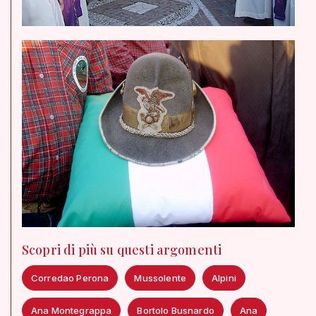
Scopri di più su questi argomenti
Corredao Perona
Mussolente
Alpini
Ana Montegrappa
Bortolo Busnardo
Ana