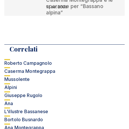
Caserma Montegrappa e le
speranze per “Bassano
13 set 2009
alpina”
Correlati
Roberto Campagnolo
Caserma Montegrappa
Mussolente
Alpini
Giuseppe Rugolo
Ana
L'illustre Bassanese
Bortolo Busnardo
Ana Montegrappa