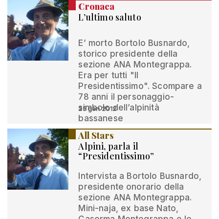
Cronaca
L’ultimo saluto
E’ morto Bortolo Busnardo,
storico presidente della
sezione ANA Montegrappa.
Era per tutti "Il
Presidentissimo". Scompare a
78 anni il personaggio-
simbolo dell’alpinità
25 gen 2012
bassanese
All Stars
Alpini, parla il
“Presidentissimo”
Intervista a Bortolo Busnardo,
presidente onorario della
sezione ANA Montegrappa.
Mini-naja, ex base Nato,