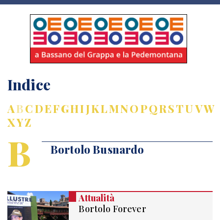
Indice
A
B
C
D
E
F
G
H
I
J
K
L
M
N
O
P
Q
R
S
T
U
V
W
X
Y
Z
B
Bortolo Busnardo
Attualità
Bortolo Forever