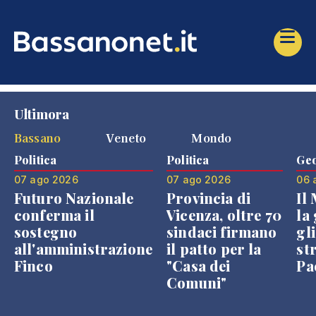
Ultimora
Bassano
Veneto
Mondo
Politica
Politica
Geo
07 ago 2026
07 ago 2026
06 
Futuro Nazionale
Provincia di
Il
conferma il
Vicenza, oltre 70
la 
sostegno
sindaci firmano
gli
all'amministrazione
il patto per la
st
Finco
"Casa dei
Pae
Comuni"