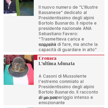
Il nuovo numero de “L'Illustre
Bassanese” dedicato al
Presidentissimo degli alpini
Bortolo Busnardo. Il nipote e
presidente nazionale ANA
Sebastiano Favero:
“Trasmetteva carica e
capacità di fare, ma anche la
15 lug 2014
capacità di guardare in alto”
Cronaca
L'ultima Adunata
A Casoni di Mussolente
l'estremo commiato al
Presidentissimo degli alpini
Bortolo Busnardo. Il racconto
di un pomeriggio intenso e
27 gen 2012
emozionante