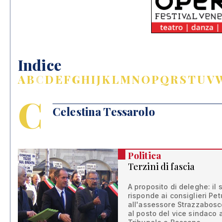
Indice
A
B
C
D
E
F
G
H
I
J
K
L
M
N
O
P
Q
R
S
T
U
V
C
Celestina Tessarolo
Politica
Terzini di fascia
A proposito di deleghe: il
risponde ai consiglieri Pet
all'assessore Strazzabosco
al posto del vice sindaco 