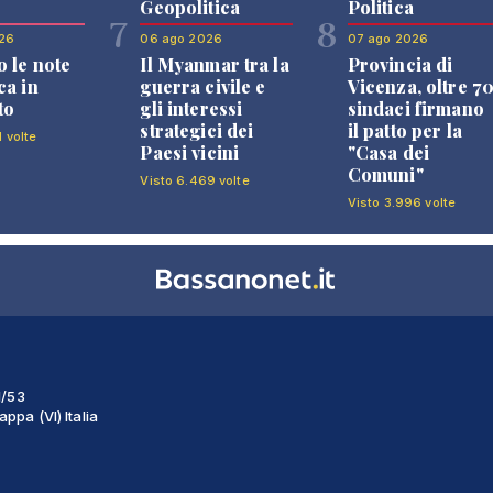
Geopolitica
Politica
7
8
26
06 ago 2026
07 ago 2026
 le note
Il Myanmar tra la
Provincia di
ca in
guerra civile e
Vicenza, oltre 7
to
gli interessi
sindaci firmano
strategici dei
il patto per la
1 volte
Paesi vicini
"Casa dei
Comuni"
Visto 6.469 volte
Visto 3.996 volte
1/53
ppa (VI) Italia