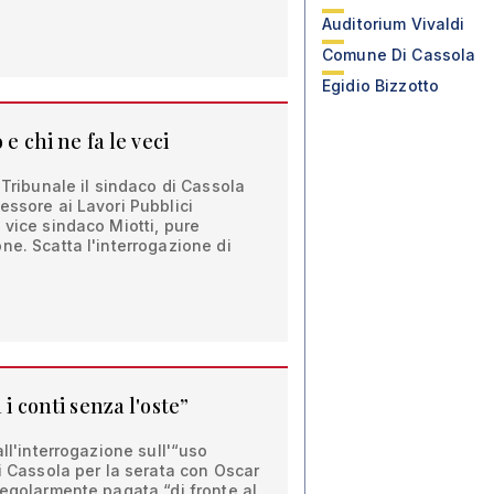
Auditorium Vivaldi
Comune Di Cassola
Egidio Bizzotto
 e chi ne fa le veci
 Tribunale il sindaco di Cassola
essore ai Lavori Pubblici
 vice sindaco Miotti, pure
ne. Scatta l'interrogazione di
 i conti senza l'oste”
all'interrogazione sull'“uso
di Cassola per la serata con Oscar
regolarmente pagata “di fronte al