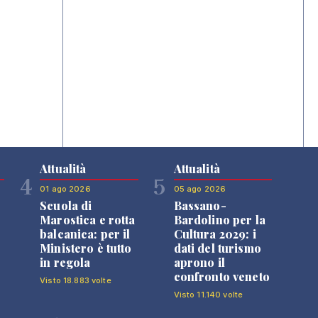
Attualità
Attualità
4
5
01 ago 2026
05 ago 2026
Scuola di
Bassano-
Marostica e rotta
Bardolino per la
balcanica: per il
Cultura 2029: i
Ministero è tutto
dati del turismo
in regola
aprono il
confronto veneto
Visto 18.883 volte
Visto 11.140 volte