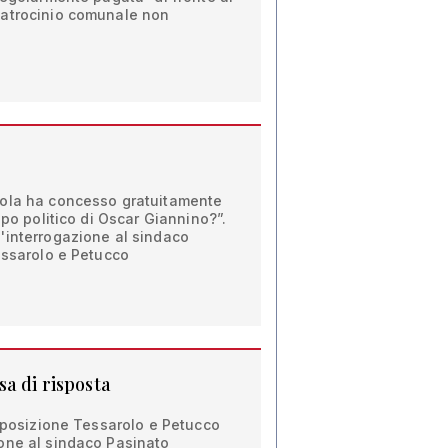
patrocinio comunale non
sola ha concesso gratuitamente
ppo politico di Oscar Giannino?”.
'interrogazione al sindaco
essarolo e Petucco
a di risposta
opposizione Tessarolo e Petucco
one al sindaco Pasinato