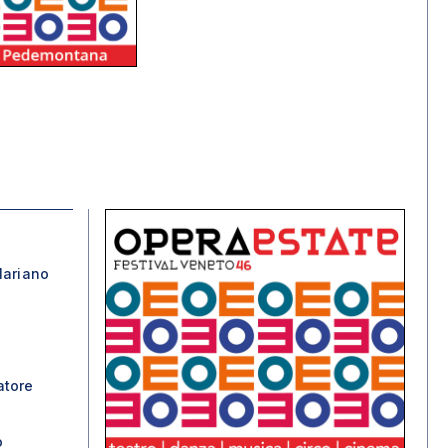
Mariano
atore
o