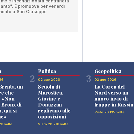
ime e incondizionata contrarietà
pianto”. E promuove per venerdì
omento a San Giuseppe
à
Politica
Geopolitica
2
3
26
02 ago 2026
02 ago 2026
renta, un
Scuola di
La Corea del
re che
Marostica,
Nord verso un
: «Non
Giovine e
nuovo invio di
l Bronx di
Donazzan
truppe in Russia
, qui si
replicano alle
Visto 20.135 volte
ne»
opposizioni
28 volte
Visto 20.218 volte