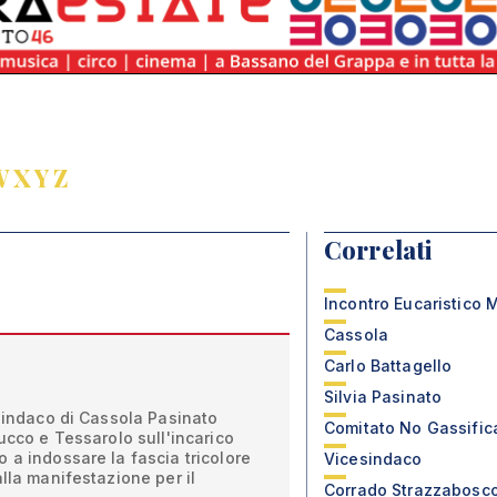
W
X
Y
Z
Correlati
Incontro Eucaristico 
Cassola
Carlo Battagello
Silvia Pasinato
 sindaco di Cassola Pasinato
Comitato No Gassific
ucco e Tessarolo sull'incarico
 a indossare la fascia tricolore
Vicesindaco
alla manifestazione per il
Corrado Strazzabosc