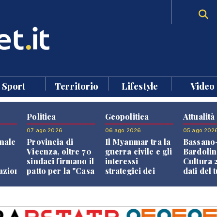
Sport
Territorio
Lifestyle
Video
Politica
Geopolitica
Attualità
07 ago 2026
06 ago 2026
05 ago 202
nale
Provincia di
Il Myanmar tra la
Bassano
Vicenza, oltre 70
guerra civile e gli
Bardolin
sindaci firmano il
interessi
Cultura 2
razione
patto per la "Casa
strategici dei
dati del 
dei Comuni"
Paesi vicini
aprono i
confront