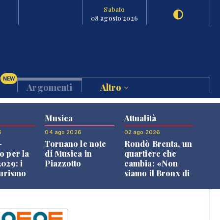
Sabato
08 agosto 2026
NEW
Argomenti
Altro
Musica
Attualità
6
04 ago 2026
02 ago 2026
-
Tornano le note
Rondò Brenta, un
o per la
di Musica in
quartiere che
029: i
Piazzotto
cambia: «Non
turismo
siamo il Bronx di
l
Bassano, qui si
o veneto
vive bene»