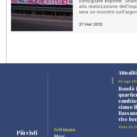
consigliare esprime “unan
alla realizzazione dell'im
sera un incontro sull'arg
27 mar 2012
Attualit
1
02 ago 20
Rondò B
quartie
cambia
siamo i
Bassano
vive be
Visto 23.2
Settimana
Più visti
Mese