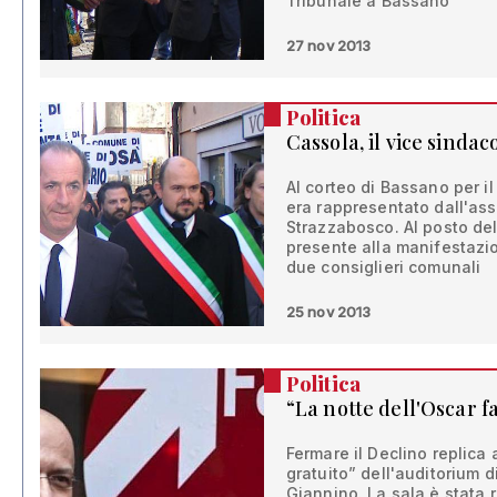
Tribunale a Bassano
27 nov 2013
Politica
Cassola, il vice sindaco
Al corteo di Bassano per il
era rappresentato dall'ass
Strazzabosco. Al posto del
presente alla manifestazio
due consiglieri comunali
25 nov 2013
Politica
“La notte dell'Oscar fa
Fermare il Declino replica 
gratuito” dell'auditorium 
Giannino. La sala è stata 