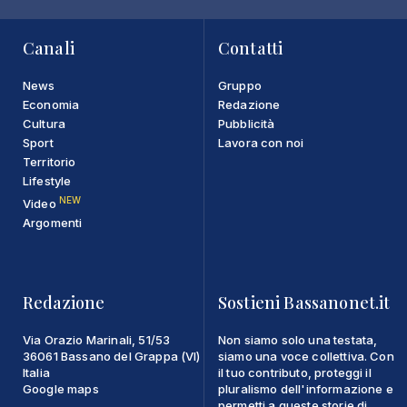
Canali
Contatti
News
Gruppo
Economia
Redazione
Cultura
Pubblicità
Sport
Lavora con noi
Territorio
Lifestyle
NEW
Video
Argomenti
Redazione
Sostieni Bassanonet.it
Via Orazio Marinali, 51/53
Non siamo solo una testata,
36061 Bassano del Grappa (VI)
siamo una voce collettiva. Con
Italia
il tuo contributo, proteggi il
Google maps
pluralismo dell'informazione e
permetti a queste storie di