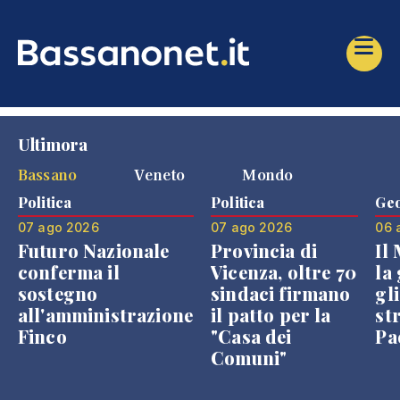
Ultimora
Bassano
Veneto
Mondo
Politica
Politica
Geo
07 ago 2026
07 ago 2026
06 
Futuro Nazionale
Provincia di
Il
conferma il
Vicenza, oltre 70
la 
sostegno
sindaci firmano
gli
all'amministrazione
il patto per la
st
Finco
"Casa dei
Pae
Comuni"