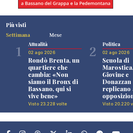
Più visti
Settimana
Mese
Attualità
Politica
1
2
02 ago 2026
02 ago 2026
Rondò Brenta, un
Scuola di
quartiere che
Marostica
cambia: «Non
Giovine e
siamo il Bronx di
Donazzan
Bassano, qui si
replicano 
vive bene»
opposizio
Visto 23.228 volte
Visto 20.220 v