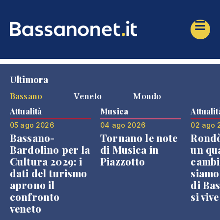
Ultimora
Bassano
Veneto
Mondo
Attualità
Musica
Attualit
05 ago 2026
04 ago 2026
02 ago 
Bassano-
Tornano le note
Rondò
Bardolino per la
di Musica in
un qu
Cultura 2029: i
Piazzotto
cambi
dati del turismo
siamo
aprono il
di Bas
confronto
si viv
veneto