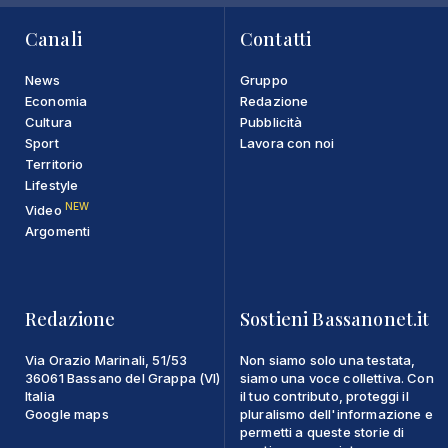
Canali
Contatti
News
Gruppo
Economia
Redazione
Cultura
Pubblicità
Sport
Lavora con noi
Territorio
Lifestyle
NEW
Video
Argomenti
Redazione
Sostieni Bassanonet.it
Via Orazio Marinali, 51/53
Non siamo solo una testata,
36061 Bassano del Grappa (VI)
siamo una voce collettiva. Con
Italia
il tuo contributo, proteggi il
Google maps
pluralismo dell'informazione e
permetti a queste storie di