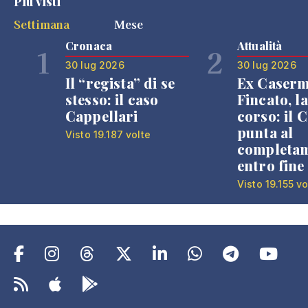
Più visti
Settimana
Mese
Cronaca
Attualità
1
2
30 lug 2026
30 lug 2026
Il “regista” di se
Ex Caser
stesso: il caso
Fincato, la
Cappellari
corso: il
punta al
Visto 19.187 volte
completa
entro fine
Visto 19.155 vo