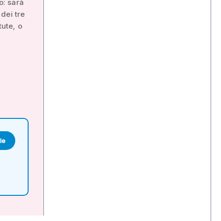
o: sarà
dei tre
tute, o
le