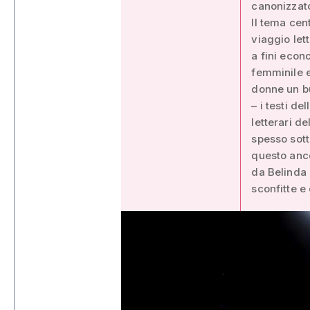
canonizzat
Il tema cen
viaggio let
a fini econ
femminile e
donne un bu
– i testi d
letterari de
spesso sott
questo anco
da Belinda 
sconfitte e d