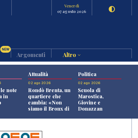
Venerdì
07 agosto 2026
NEW
Argomenti
Altro
Attualità
Politica
6
02 ago 2026
02 ago 2026
le note
Rondò Brenta, un
Scuola di
a in
quartiere che
Marostica,
o
cambia: «Non
Giovine e
siamo il Bronx di
Donazzan
Bassano, qui si
replicano alle
vive bene»
opposizioni