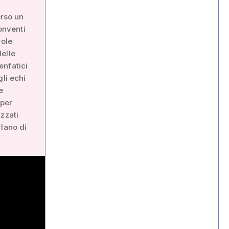
erso un
onventi
role
elle
enfatici
li echi
e
 per
zzati
rlano di