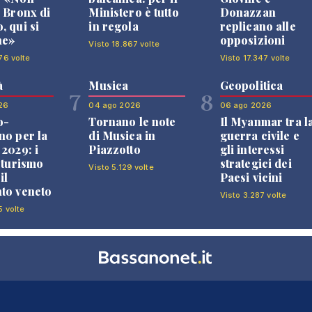
l Bronx di
Ministero è tutto
Donazzan
, qui si
in regola
replicano alle
ne»
opposizioni
Visto 18.867 volte
76 volte
Visto 17.347 volte
à
Musica
Geopolitica
7
8
26
04 ago 2026
06 ago 2026
o-
Tornano le note
Il Myanmar tra l
no per la
di Musica in
guerra civile e
 2029: i
Piazzotto
gli interessi
l turismo
strategici dei
Visto 5.129 volte
il
Paesi vicini
to veneto
Visto 3.287 volte
5 volte