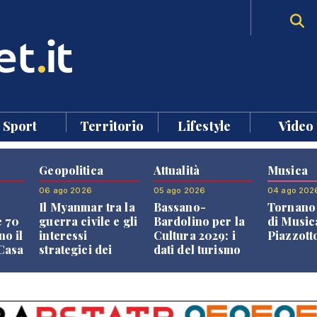
Sport
Territorio
Lifestyle
Video
Geopolitica
Attualità
Musica
06 ago 2026
05 ago 2026
04 ago 202
Il Myanmar tra la
Bassano-
Tornano 
e 70
guerra civile e gli
Bardolino per la
di Music
no il
interessi
Cultura 2029: i
Piazzott
"Casa
strategici dei
dati del turismo
Paesi vicini
aprono il
confronto veneto