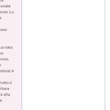
ta
ionale
donne
. Lo
e
ione
aca nata
un
irono,
a
Indice) è
utto il
iliare
à alla
le