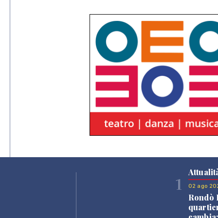
Attualit
1
02 ago 20
Rondò B
quartie
cambia