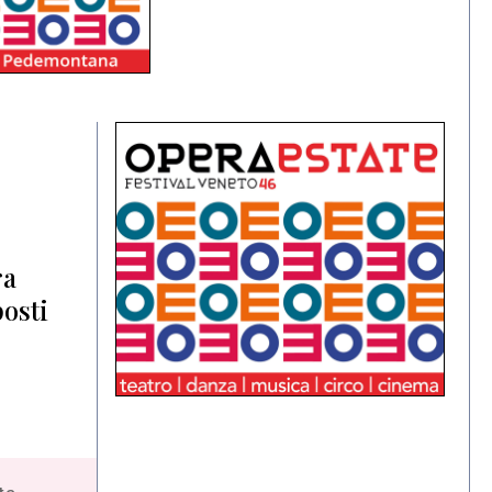
ra
posti