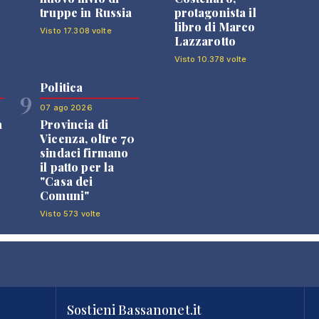
truppe in Russia
protagonista il
libro di Marco
Visto 17.308 volte
Lazzarotto
Visto 10.378 volte
Politica
9
07 ago 2026
a
Provincia di
Vicenza, oltre 70
sindaci firmano
il patto per la
"Casa dei
Comuni"
Visto 573 volte
Sostieni Bassanonet.it