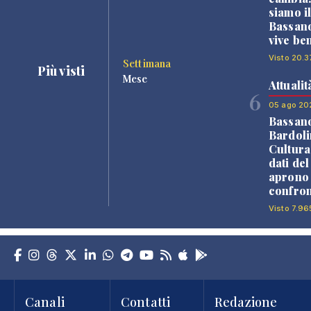
siamo i
Bassano
vive be
Visto 20.3
Settimana
Più visti
Mese
Attualit
6
05 ago 20
Bassan
Bardoli
Cultura
dati de
aprono 
confron
Visto 7.96
Canali
Contatti
Redazione