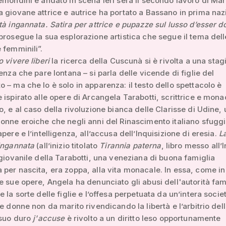
emondini è andato in scena ieri sera il secondo lavoro di Mar
 giovane attrice e autrice ha portato a Bassano in prima naz
tà ingannata. Satira per attrice e pupazze sul lusso d’esser 
prosegue la sua esplorazione artistica che segue il tema dell
 femminili”.
o vivere liberi
la ricerca della Cuscunà si è rivolta a una stag
tenza che pare lontana – si parla delle vicende di figlie del
 – ma che lo è solo in apparenza: il testo dello spettacolo è
 ispirato alle opere di Arcangela Tarabotti, scrittrice e mon
o, e al caso della rivoluzione bianca delle Clarisse di Udine, 
onne eroiche che negli anni del Rinascimento italiano sfugg
pere e l’intelligenza, all’accusa dell’Inquisizione di eresia.
L
ingannata
(all’inizio titolato
Tirannia paterna
, libro messo all’
 giovanile della Tarabotti, una veneziana di buona famiglia
per nascita, era zoppa, alla vita monacale. In essa, come in t
e sue opere, Angela ha denunciato gli abusi dell'autorità fam
 la sorte delle figlie e l’offesa perpetuata da un’intera societ
le donne non da marito rivendicando la libertà e l’arbitrio del
 suo duro
j'accuse
è rivolto a un diritto leso opportunamente