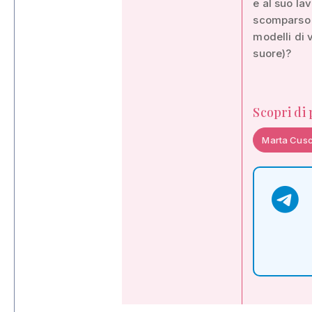
e al suo la
scomparso o
modelli di 
suore)?
Scopri di
Marta Cus