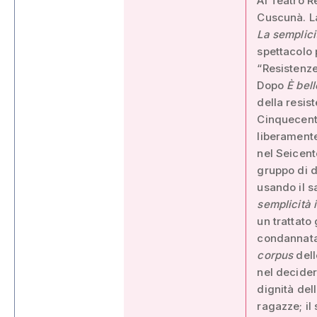
Al Teatro R
Cuscunà. La
La semplici
spettacolo 
“Resistenze
Dopo
È bell
della resis
Cinquecento
liberamente
nel Seicent
gruppo di d
usando il sa
semplicità 
un trattato
condannata 
corpus
dell
nel decidere
dignità del
ragazze; il