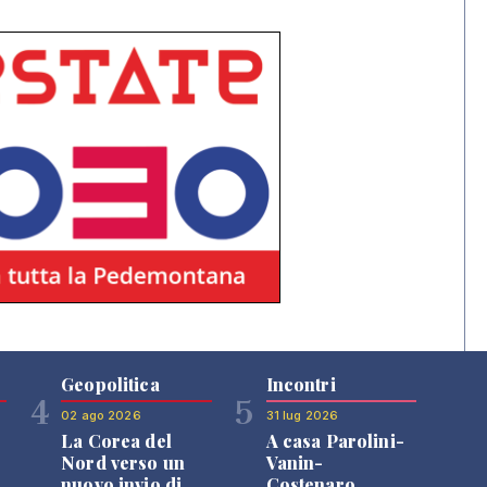
Geopolitica
Incontri
4
5
02 ago 2026
31 lug 2026
La Corea del
A casa Parolini-
Nord verso un
Vanin-
nuovo invio di
Costenaro,