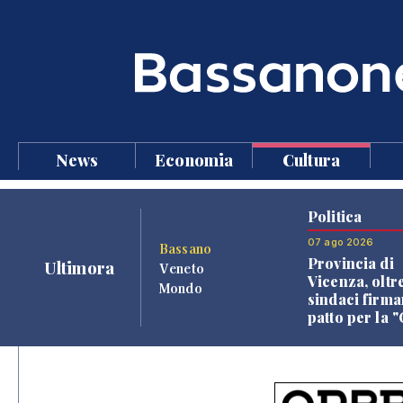
News
Economia
Cultura
Politica
07 ago 2026
Bassano
Provincia di
Ultimora
Veneto
Vicenza, oltr
Mondo
sindaci firma
patto per la 
dei Comuni"