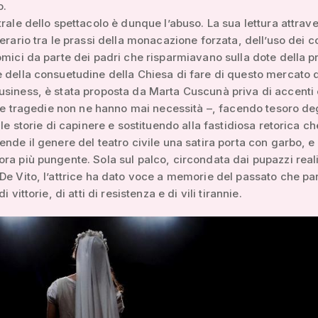
o.
trale dello spettacolo è dunque l’abuso. La sua lettura attrav
terario tra le prassi della monacazione forzata, dell’uso dei c
omici da parte dei padri che risparmiavano sulla dote della p
 della consuetudine della Chiesa di fare di questo mercato d
siness, è stata proposta da Marta Cuscunà priva di accenti 
elle tragedie non ne hanno mai necessità –, facendo tesoro deg
lle storie di capinere e sostituendo alla fastidiosa retorica ch
ende il genere del teatro civile una satira porta con garbo, e
ra più pungente. Sola sul palco, circondata dai pupazzi reali
De Vito, l’attrice ha dato voce a memorie del passato che pa
i vittorie, di atti di resistenza e di vili tirannie.