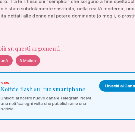
voro. Tra le riflessioni “semplici” che sorgono a fine spettacol
 è stato subdolamente sostituito, nella realtà moderna, uno 
vita dettati alle donne dal potere dominante (o mogli, o prosti
 più su questi argomenti
cunà
B Motion
New
Unisciti al Cana
Notizie flash sul tuo smartphone
Unisciti al nostro nuovo canale Telegram, ricevi
una notifica ogni volta che pubblichiamo una
notizia.