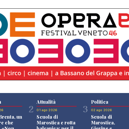
à
Attualità
Politica
2
3
26
01 ago 2026
02 ago 2026
renta, un
Scuola di
Scuola di
re che
Marostica e rotta
Marostica,
: «Non
balcanica: per il
Giovine e