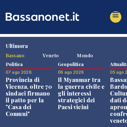
Ultimora
Bassano
Veneto
Mondo
Politica
Geopolitica
Attualit
07 ago 2026
06 ago 2026
05 ago 
Provincia di
Il Myanmar tra
Bassa
Vicenza, oltre 70
la guerra civile e
Bardo
sindaci firmano
gli interessi
Cultur
il patto per la
strategici dei
dati d
"Casa dei
Paesi vicini
apron
Comuni"
confr
venet