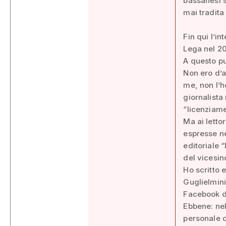
bassanesi s
mai tradita
Fin qui l’i
Lega nel 20
A questo pu
Non ero d’a
me, non l’h
giornalista
“licenziam
Ma ai letto
espresse ne
editoriale 
del vicesin
Ho scritto 
Guglielmini
Facebook de
Ebbene: nel
personale c