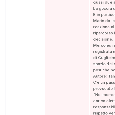
quasi due a
La goccia d
E in partic
Marin dal 
reazione a
ripercorso 
decisione.
Mercoledì s
registrate 
di Guglielmi
spazio dei 
post che non
Autore: Tam
C’è un pass
provocato l
“Nel momen
carica elet
responsabil
rispetto ve