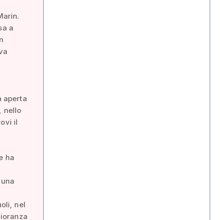
Marin.
sa a
n
va
a aperta
, nello
vi il
e ha
 una
oli, nel
gioranza