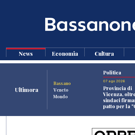
News
Economia
Cultura
Politica
07 ago 2026
Bassano
Provincia di
Ultimora
Veneto
Vicenza, oltr
Mondo
sindaci firma
patto per la 
dei Comuni"