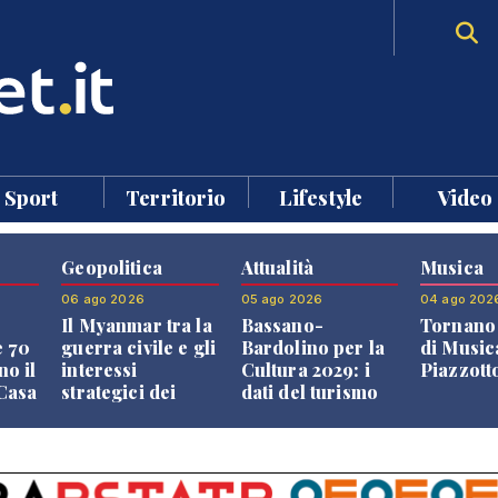
Sport
Territorio
Lifestyle
Video
Geopolitica
Attualità
Musica
06 ago 2026
05 ago 2026
04 ago 202
Il Myanmar tra la
Bassano-
Tornano 
e 70
guerra civile e gli
Bardolino per la
di Music
no il
interessi
Cultura 2029: i
Piazzott
"Casa
strategici dei
dati del turismo
Paesi vicini
aprono il
confronto veneto