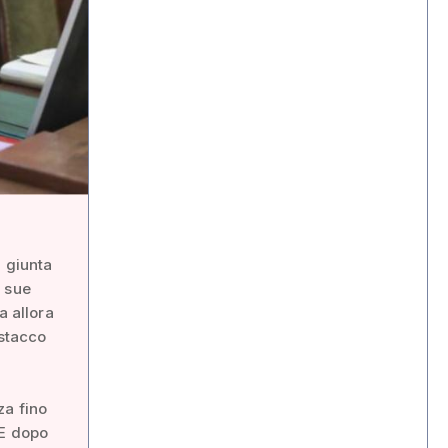
a giunta
e sue
a allora
istacco
za fino
 E dopo