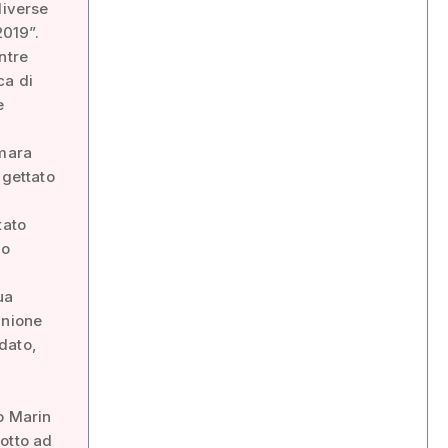
diverse
2019”.
ntre
ca di
e
amara
 gettato
tato
io
ua
unione
ndato,
o Marin
otto ad