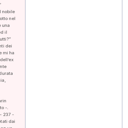
”
l nobile
otto nel
e una
d il
utti?”
ti dei
e mi ha
dell’ex
ante
 durata
ia,
arin
to -.
- 237 -
tati dai