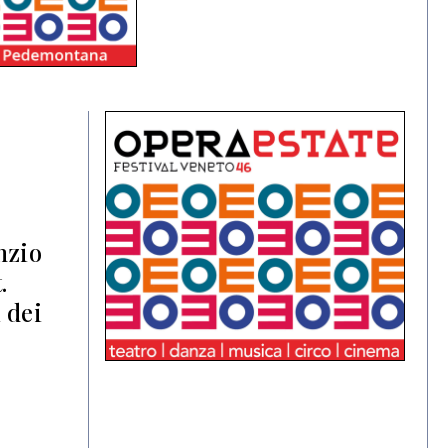
nzio
.
 dei