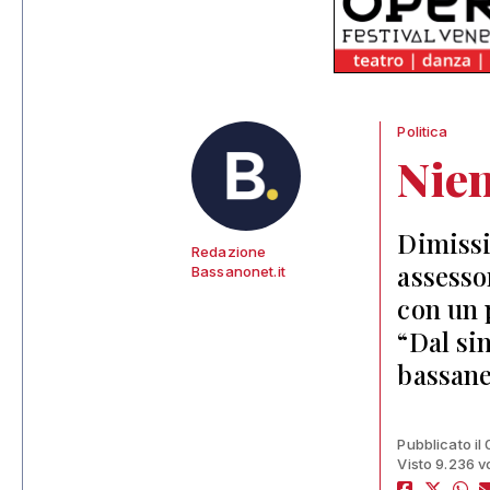
Politica
Nien
Dimissi
Redazione
assesso
Bassanonet.it
con un 
“Dal si
bassanes
Pubblicato il
Visto 9.236 v