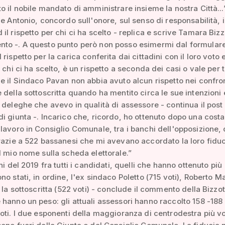
o il nobile mandato di amministrare insieme la nostra Città...
le Antonio, concordo sull'onore, sul senso di responsabilità, i
il rispetto per chi ci ha scelto - replica e scrive Tamara Bizz
to -. A questo punto però non posso esimermi dal formular
rispetto per la carica conferita dai cittadini con il loro voto e
 chi ci ha scelto, è un rispetto a seconda dei casi o vale per t
e il Sindaco Pavan non abbia avuto alcun rispetto nei confron
 della sottoscritta quando ha mentito circa le sue intenzioni 
 deleghe che avevo in qualità di assessore - continua il post 
i giunta -. Incarico che, ricordo, ho ottenuto dopo una cost
lavoro in Consiglio Comunale, tra i banchi dell'opposizione,
razie a 522 bassanesi che mi avevano accordato la loro fiduc
l mio nome sulla scheda elettorale.”
ni del 2019 fra tutti i candidati, quelli che hanno ottenuto più
no stati, in ordine, l'ex sindaco Poletto (715 voti), Roberto M
 la sottoscritta (522 voti) - conclude il commento della Bizzot
hanno un peso: gli attuali assessori hanno raccolto 158 -188 
oti. I due esponenti della maggioranza di centrodestra più vo