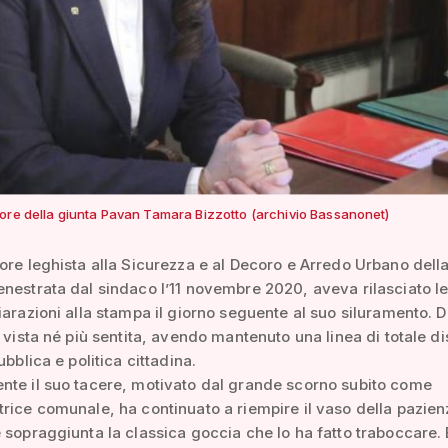
ore della giunta Pavan Tamara Bizzotto (archivio Bassanonet)
ore leghista alla Sicurezza e al Decoro e Arredo Urbano dell
nestrata dal sindaco l’11 novembre 2020, aveva rilasciato l
iarazioni alla stampa il giorno seguente al suo siluramento. D
ù vista né più sentita, avendo mantenuto una linea di totale d
ubblica e politica cittadina.
nte il suo tacere, motivato dal grande scorno subito come
rice comunale, ha continuato a riempire il vaso della pazien
 sopraggiunta la classica goccia che lo ha fatto traboccare.