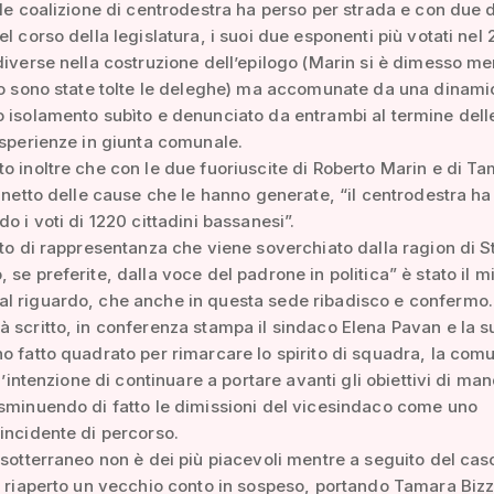
ale coalizione di centrodestra ha perso per strada e con due 
el corso della legislatura, i suoi due esponenti più votati nel 
diverse nella costruzione dell’epilogo (Marin si è dimesso me
to sono state tolte le deleghe) ma accomunate da una dinami
 isolamento subìto e denunciato da entrambi al termine dell
esperienze in giunta comunale.
o inoltre che con le due fuoriuscite di Roberto Marin e di T
l netto delle cause che le hanno generate, “il centrodestra ha
o i voti di 1220 cittadini bassanesi”.
tto di rappresentanza che viene soverchiato dalla ragion di S
 se preferite, dalla voce del padrone in politica” è stato il m
l riguardo, che anche in questa sede ribadisco e confermo.
 scritto, in conferenza stampa il sindaco Elena Pavan e la s
o fatto quadrato per rimarcare lo spirito di squadra, la com
 l’intenzione di continuare a portare avanti gli obiettivi di ma
sminuendo di fatto le dimissioni del vicesindaco come uno
incidente di percorso.
 sotterraneo non è dei più piacevoli mentre a seguito del cas
o riaperto un vecchio conto in sospeso, portando Tamara Bizz