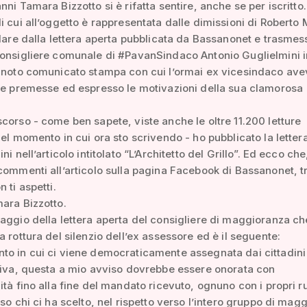
nni Tamara Bizzotto si è rifatta sentire, anche se per iscritto.
i cui all’oggetto è rappresentata dalle dimissioni di Roberto 
olare dalla lettera aperta pubblicata da Bassanonet e trasmes
consigliere comunale di #PavanSindaco Antonio Guglielmini i
l noto comunicato stampa con cui l’ormai ex vicesindaco ave
le premesse ed espresso le motivazioni della sua clamorosa
corso - come ben sapete, viste anche le oltre 11.200 letture
nel momento in cui ora sto scrivendo - ho pubblicato la letter
ni nell’articolo intitolato “L’Architetto del Grillo”. Ed ecco che
commenti all’articolo sulla pagina Facebook di Bassanonet, tro
 ti aspetti.
ara Bizzotto.
aggio della lettera aperta del consigliere di maggioranza ch
a rottura del silenzio dell’ex assessore ed è il seguente:
to in cui ci viene democraticamente assegnata dai cittadini
tiva, questa a mio avviso dovrebbe essere onorata con
ità fino alla fine del mandato ricevuto, ognuno con i propri ru
rso chi ci ha scelto, nel rispetto verso l’intero gruppo di mag