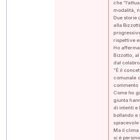
che “l’attu
modalità, n
Due storie 
alla Bizzot
progressivo
rispettive 
Ho affermat
Bizzotto, a
dal colabrod
“È il conce
comunale o,
commento a
Come ho già
giunta hann
di intenti e
bollando e 
spiacevole 
Ma il clima
si è persin