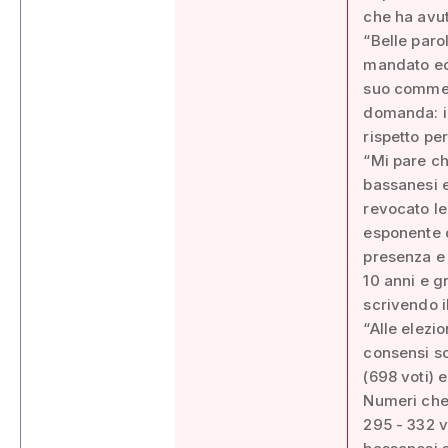
che ha avut
“Belle paro
mandato ed 
suo commen
domanda: il 
rispetto per
“Mi pare ch
bassanesi e
revocato le
esponente d
presenza e 
10 anni e g
scrivendo i
“Alle elezio
consensi so
(698 voti) e
Numeri che 
295 - 332 v