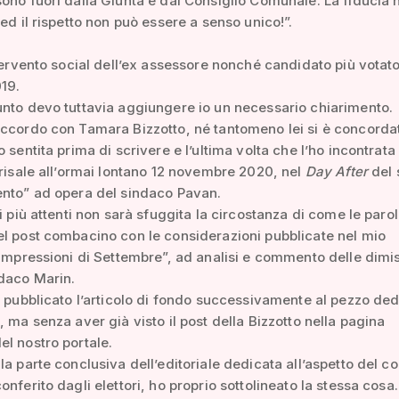
ono fuori dalla Giunta e dal Consiglio Comunale. La fiducia 
 ed il rispetto non può essere a senso unico!”.
ntervento social dell’ex assessore nonché candidato più votato
19.
nto devo tuttavia aggiungere io un necessario chiarimento.
ccordo con Tamara Bizzotto, né tantomeno lei si è concorda
o sentita prima di scrivere e l’ultima volta che l’ho incontrat
 risale all’ormai lontano 12 novembre 2020, nel
Day After
del 
ento” ad opera del sindaco Pavan.
ri più attenti non sarà sfuggita la circostanza di come le parol
l post combacino con le considerazioni pubblicate nel mio
“Impressioni di Settembre”, ad analisi e commento delle dimi
daco Marin.
e pubblicato l’articolo di fondo successivamente al pezzo ded
, ma senza aver già visto il post della Bizzotto nella pagina
l nostro portale.
la parte conclusiva dell’editoriale dedicata all’aspetto del 
onferito dagli elettori, ho proprio sottolineato la stessa cosa.