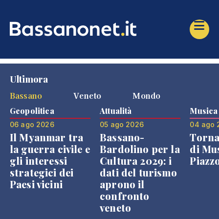
Ultimora
Bassano
Veneto
Mondo
Geopolitica
Attualità
Musica
06 ago 2026
05 ago 2026
04 ago 
Il Myanmar tra
Bassano-
Torna
la guerra civile e
Bardolino per la
di Mus
gli interessi
Cultura 2029: i
Piazz
strategici dei
dati del turismo
Paesi vicini
aprono il
confronto
veneto