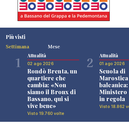
Più visti
Settimana
Mese
Attualità
Attualità
1
2
02 ago 2026
01 ago 2026
Rondò Brenta, un
Scuola di
quartiere che
Marostica 
cambia: «Non
balcanica: 
siamo il Bronx di
Ministero 
Bassano, qui si
in regola
vive bene»
Visto 18.862 v
Visto 19.760 volte