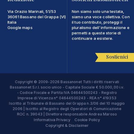
Via Orazio Marinali, 51/53
Non siamo solo una testata,
36061 Bassano del Grappa (VI)
siamo una voce collettiva. Con
Italia
il tuo contributo, proteggi il
Google maps
pluralismo dell'informazione e
permetti a queste storie di
continuare a esistere.
Sostienici
Copyright © 2009-2026 Bassanonet Tutti i diritti riservati
Bassanonet S.r.l. socio unico - Capitale Sociale € 50.000,00 i.v.
- Codice Fiscale e Partita IVA 04644500243 - Registro
Imprese di Vicenza n° 04644500243 - REA n° 419353
Iscritto al Tribunale di Bassano del Grappa n.3/06 del 10 maggio
2006 | Iscritto al Registro degli Operatori di Comunicazione
ROC n. 39043 | Direttore responsabile Andrea Maroso
Informativa Privacy
Cookie Policy
Copyright & Disclaimer