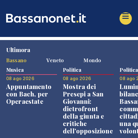
Ultimora
Bassano
Veneto
Mondo
Musica
Politica
Politic
08 ago 2026
08 ago 2026
08 ago 
Appuntamento
Mostra dei
Lumin
con Bach, per
Presepi a San
bilanc
Operaestate
Giovanni:
Bassa
dietrofront
comme
della giunta e
cittad
critiche
una q
dell'opposizione
volon