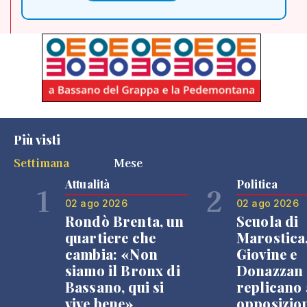
Più visti
Settimana
Mese
Attualità
Politica
1
2
02 ago 2026
02 ago 2026
Rondò Brenta, un
Scuola di
quartiere che
Marostica
cambia: «Non
Giovine e
siamo il Bronx di
Donazzan
Bassano, qui si
replicano 
vive bene»
opposizio