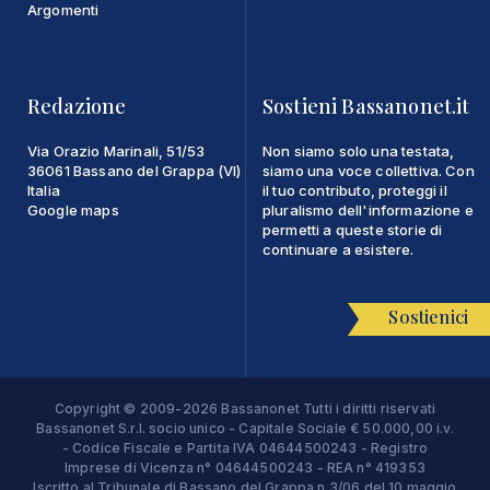
Argomenti
Redazione
Sostieni Bassanonet.it
Via Orazio Marinali, 51/53
Non siamo solo una testata,
36061 Bassano del Grappa (VI)
siamo una voce collettiva. Con
Italia
il tuo contributo, proteggi il
Google maps
pluralismo dell'informazione e
permetti a queste storie di
continuare a esistere.
Sostienici
Copyright © 2009-2026 Bassanonet Tutti i diritti riservati
Bassanonet S.r.l. socio unico - Capitale Sociale € 50.000,00 i.v.
- Codice Fiscale e Partita IVA 04644500243 - Registro
Imprese di Vicenza n° 04644500243 - REA n° 419353
Iscritto al Tribunale di Bassano del Grappa n.3/06 del 10 maggio