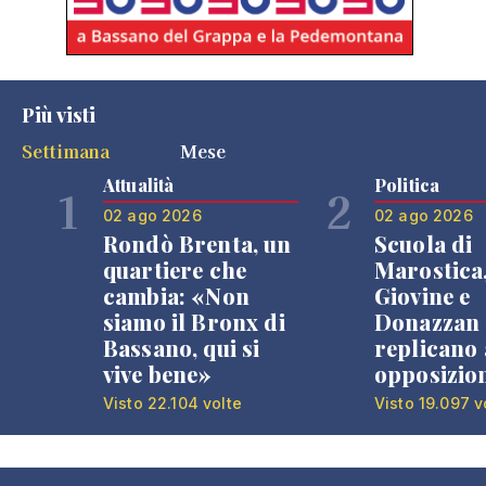
Più visti
Settimana
Mese
Attualità
Politica
1
2
02 ago 2026
02 ago 2026
Rondò Brenta, un
Scuola di
quartiere che
Marostica
cambia: «Non
Giovine e
siamo il Bronx di
Donazzan
Bassano, qui si
replicano 
vive bene»
opposizio
Visto 22.104 volte
Visto 19.097 v