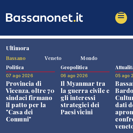
Ultimora
Bassano
Veneto
Mondo
Politica
Geopolitica
Attualit
07 ago 2026
06 ago 2026
05 ago 
Provincia di
Il Myanmar tra
Bassa
Vicenza, oltre 70
la guerra civile e
Bardo
sindaci firmano
gli interessi
Cultur
il patto per la
strategici dei
dati d
"Casa dei
Paesi vicini
apron
Comuni"
confr
venet