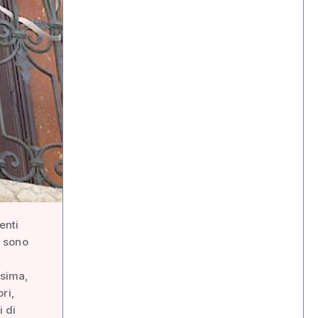
enti
i sono
esima,
ri,
i di