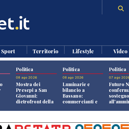
Sport
Territorio
Lifestyle
Video
Politica
Politica
Politica
08 ago 2026
08 ago 2026
07 ago 202
o
Mostra dei
Luminarie e
Futuro N
r
Presepi a San
bilancio a
conferma
Giovanni:
Bassano:
sostegn
dietrofront della
commercianti e
all'ammi
giunta e critiche
cittadini verso
Finco
dell'opposizione
una quota
volontaria