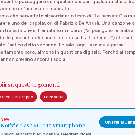
l'incontro passeggero con qualcuno o con qualcuna che si tr
ezione di un'occasione mancata.
mento che pervade lo straordinario testo di “Le passanti”, a mi
ere uno dei capolavori di Fabrizio De Andrè. Una canzone s
in transito che si tramutano in ricordi (“si piangono le labbra
e belle passanti / che non siamo riusciti a trattenere”) che sub
e l'antico detto secondo il quale “ogni lasciata è persa”.
riamente però, almeno in quest'era digitale. Perché ai temp
r non c'erano ancora i social.
 più su questi argomenti
ssano Del Grappa
Facebook
New
Unisciti al Cana
Notizie flash sul tuo smartphone
Unisciti al nostro nuovo canale Telegram, ricevi