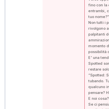
fino con la
entrambi, c
tuo nome?”
Non tutti i 
rivolgono a
palpitanti 
ammirazione
momento del
possibilità 
E' una ten
Spotted son
restare sol
“Spotted: S
tubando. Tu
qualcuno in 
pensare? Ha
E noi cosa?
Se ci pensi