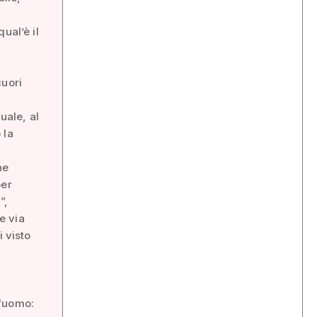
ual’è il
cuori
uale, al
 la
ne
per
”,
e via
i visto
l'uomo: