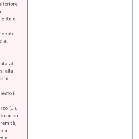
lteriore
n
città e
llocata
ile,
uta al
i alla
orrei
esto il
o (...).
lta circa
tremità,
o in
bile,