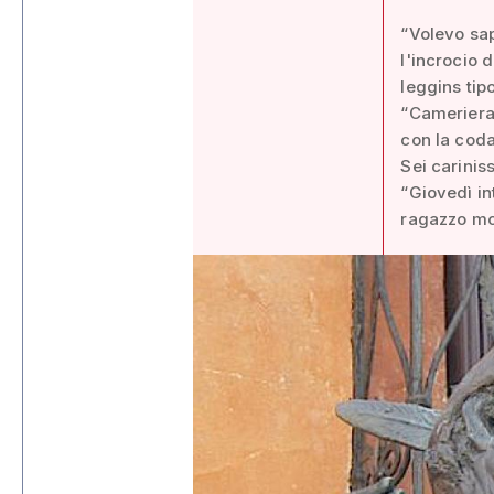
“Volevo sap
l'incrocio d
leggins tip
“Cameriera 
con la coda
Sei carinis
“Giovedì in
ragazzo mor