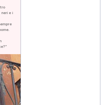
tro
 neri e i
 sempre
 nome.
n
ce?”