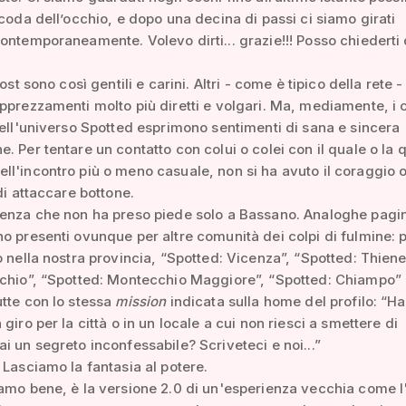
 coda dell’occhio, e dopo una decina di passi ci siamo girati
ontemporaneamente. Volevo dirti... grazie!!! Posso chiederti q
post sono così gentili e carini. Altri - come è tipico della rete -
pprezzamenti molto più diretti e volgari. Ma, mediamente, i 
dell'universo Spotted esprimono sentimenti di sana e sincera
. Per tentare un contatto con colui o colei con il quale o la q
l'incontro più o meno casuale, non si ha avuto il coraggio o
di attaccare bottone.
denza che non ha preso piede solo a Bassano. Analoghe pagi
o presenti ovunque per altre comunità dei colpi di fulmine: 
o nella nostra provincia, “Spotted: Vicenza”, “Spotted: Thiene
chio”, “Spotted: Montecchio Maggiore”, “Spotted: Chiampo” 
tte con lo stessa
mission
indicata sulla home del profilo: “Ha
giro per la città o in un locale a cui non riesci a smettere di
i un segreto inconfessabile? Scriveteci e noi...”
 Lasciamo la fantasia al potere.
amo bene, è la versione 2.0 di un'esperienza vecchia come 