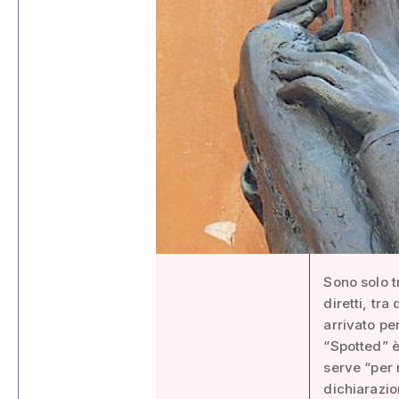
Sono solo t
diretti, tr
arrivato pe
“Spotted” 
serve “per 
dichiarazio