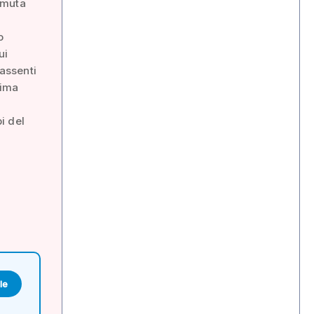
amuta
o
ui
 assenti
lima
i del
le