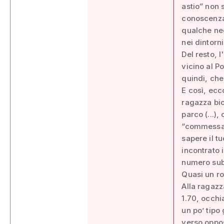
astio” non 
conoscenza,
qualche neg
nei dintorni
Del resto, l
vicino al P
quindi, che
E così, ecc
ragazza bio
parco (...)
“commessa c
sapere il t
incontrato 
numero subi
Quasi un ro
Alla ragazz
1.70, occhi
un po’ tipo
verso oppos