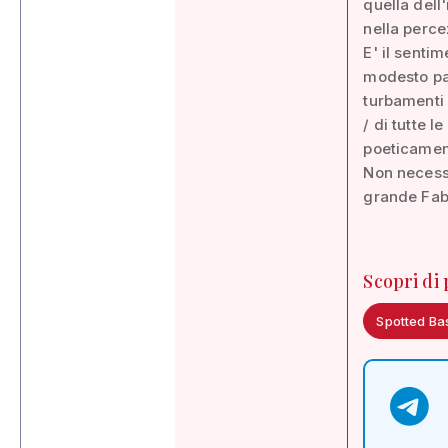
quella del
nella perc
E' il senti
modesto par
turbamenti 
/ di tutte l
poeticament
Non necessa
grande Fabe
Scopri di
Spotted Ba