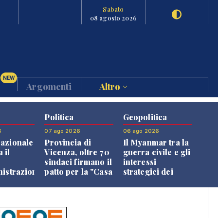
Sabato
08 agosto 2026
NEW
Argomenti
Altro
Politica
Geopolitica
6
07 ago 2026
06 ago 2026
azionale
Provincia di
Il Myanmar tra la
 il
Vicenza, oltre 70
guerra civile e gli
o
sindaci firmano il
interessi
nistrazione
patto per la "Casa
strategici dei
dei Comuni"
Paesi vicini