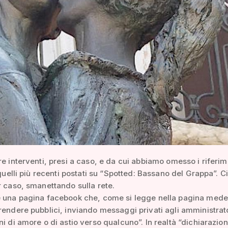
re interventi, presi a caso, e da cui abbiamo omesso i riferim
a quelli più recenti postati su “Spotted: Bassano del Grappa”. C
r caso, smanettando sulla rete.
è una pagina facebook che, come si legge nella pagina med
rendere pubblici, inviando messaggi privati agli amministrato
ni di amore o di astio verso qualcuno”. In realtà “dichiarazion