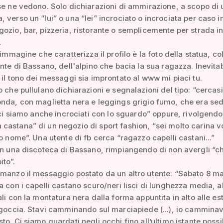
se ne vedono. Solo dichiarazioni di ammirazione, a scopo di u
 verso un “lui” o una “lei” incrociato o incrociata per caso i
ozio, bar, pizzeria, ristorante o semplicemente per strada in 
.
'immagine che caratterizza il profilo è la foto della statua, co
onte di Bassano, dell'alpino che bacia la sua ragazza. Inevitab
 il tono dei messaggi sia improntato al www mi piaci tu.
o che pullulano dichiarazioni e segnalazioni del tipo: “cercasi
nda, con maglietta nera e leggings grigio fumo, che era sed
, ci siamo anche incrociati con lo sguardo” oppure, rivolgendos
astana” di un negozio di sport fashion, “sei molto carina v
uo nome”. Una utente di fb cerca “ragazzo capelli castani...”
in una discoteca di Bassano, rimpiangendo di non avergli “chi
to”.
manzo il messaggio postato da un altro utente: “Sabato 8 marz
a con i capelli castano scuro/neri lisci di lunghezza media, a
ali con la montatura nera dalla forma appuntita in alto alle es
 goccia. Stavi camminando sul marciapiede (...), io camminav
to. Ci siamo guardati negli occhi fino all’ultimo istante possi