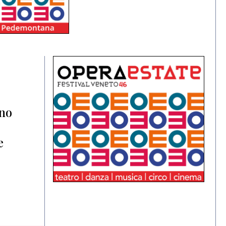
ano
e