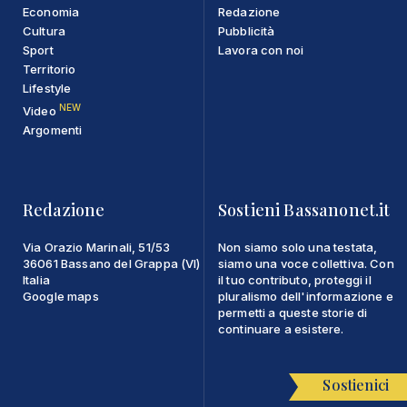
Economia
Redazione
Cultura
Pubblicità
Sport
Lavora con noi
Territorio
Lifestyle
NEW
Video
Argomenti
Redazione
Sostieni Bassanonet.it
Via Orazio Marinali, 51/53
Non siamo solo una testata,
36061 Bassano del Grappa (VI)
siamo una voce collettiva. Con
Italia
il tuo contributo, proteggi il
Google maps
pluralismo dell'informazione e
permetti a queste storie di
continuare a esistere.
Sostienici