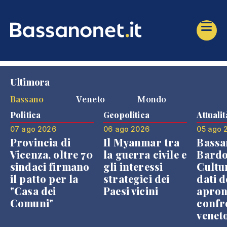
Ultimora
Bassano
Veneto
Mondo
Politica
Geopolitica
Attualit
07 ago 2026
06 ago 2026
05 ago 
Provincia di
Il Myanmar tra
Bassa
Vicenza, oltre 70
la guerra civile e
Bardo
sindaci firmano
gli interessi
Cultur
il patto per la
strategici dei
dati d
"Casa dei
Paesi vicini
apron
Comuni"
confr
venet