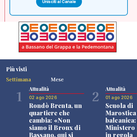
Unisciti al Canale
Più visti
Settimana
Mese
Attualità
Attualità
1
2
02 ago 2026
01 ago 2026
Rondò Brenta, un
Scuola di
quartiere che
Marostica 
cambia: «Non
balcanica: 
siamo il Bronx di
Ministero 
Bassano, qui si
in regola