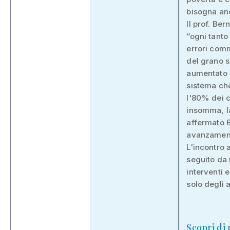
bisogna an
Il prof. Be
“ogni tanto 
errori comm
del grano s
aumentato d
sistema che
l'80% dei c
insomma, la
affermato B
avanzament
L'incontro 
seguito da 
interventi 
solo degli a
Scopri di