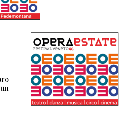
a
bro
 un