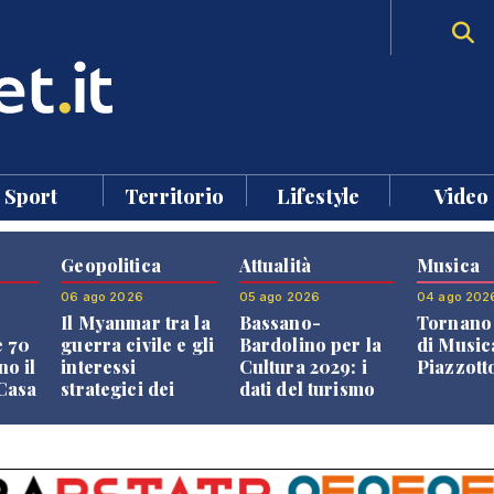
Sport
Territorio
Lifestyle
Video
Geopolitica
Attualità
Musica
06 ago 2026
05 ago 2026
04 ago 202
Il Myanmar tra la
Bassano-
Tornano 
e 70
guerra civile e gli
Bardolino per la
di Music
no il
interessi
Cultura 2029: i
Piazzott
"Casa
strategici dei
dati del turismo
Paesi vicini
aprono il
confronto veneto