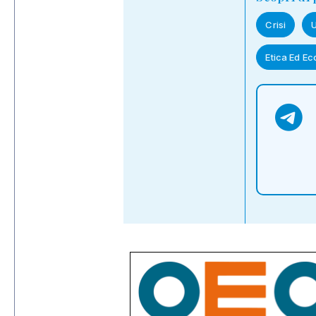
Crisi
U
Etica Ed E