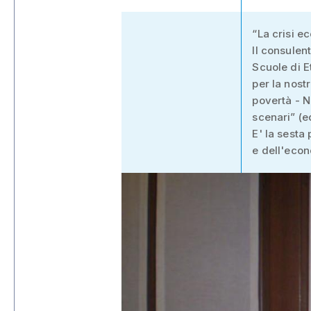
“La crisi e
Il consule
Scuole di E
per la nost
povertà - N
scenari” (ed
E' la sesta
e dell'econ