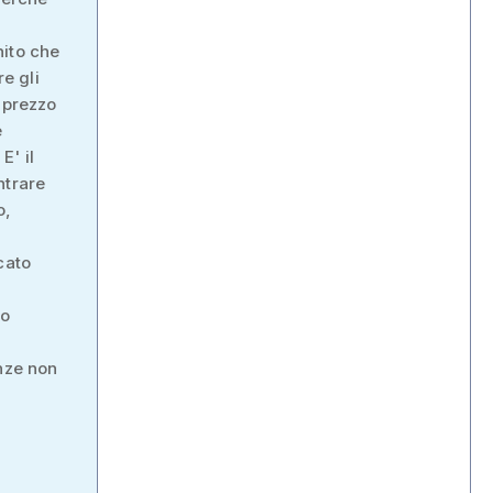
nito che
re gli
l prezzo
e
E' il
ntrare
o,
cato
to
enze non