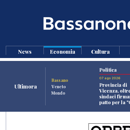
News
Economia
Cultura
Politica
07 ago 2026
Bassano
Provincia di
Ultimora
Veneto
Vicenza, oltr
Mondo
sindaci firma
patto per la 
dei Comuni"