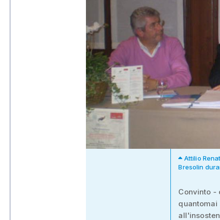
Attilio Rena
Bresolin dura
Convinto - 
quantomai s
all'insoste