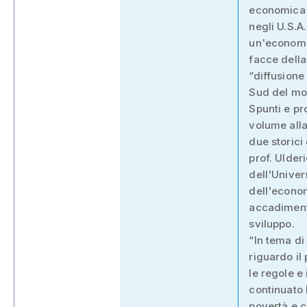
economica e
negli U.S.A.
un'economia
facce della
“diffusione
Sud del mo
Spunti e pr
volume alla
due storici
prof. Ulder
dell'Univers
dell'econom
accadimenti
sviluppo.
“In tema di
riguardo il
le regole e
continuato 
povertà e c