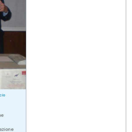
cio
ne
uazione