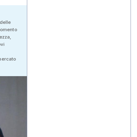
delle
 momento
hezza,
ovi
 mercato