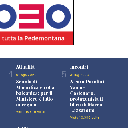
Attualità
Incontri
4
5
01 ago 2026
31 lug 2026
Scuola di
A casa Parolini-
Marostica e rotta
Vanin-
balcanica: per il
Costenaro,
Ministero è tutto
protagonista il
in regola
libro di Marco
Lazzarotto
Visto 18.879 volte
Visto 10.390 volte