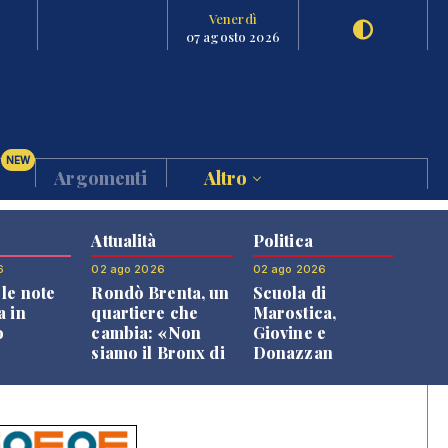
Venerdì
07 agosto 2026
NEW
Argomenti
Altro
Attualità
Politica
6
02 ago 2026
02 ago 2026
le note
Rondò Brenta, un
Scuola di
a in
quartiere che
Marostica,
o
cambia: «Non
Giovine e
siamo il Bronx di
Donazzan
Bassano, qui si
replicano alle
vive bene»
opposizioni