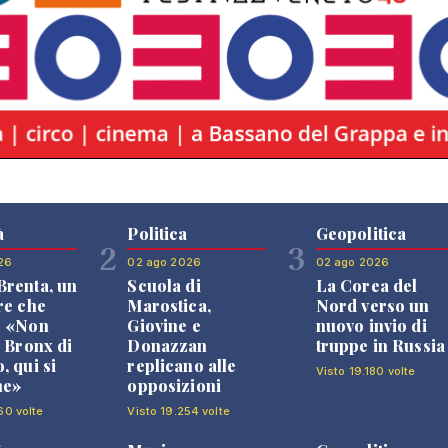
à
Politica
Geopolitica
2
3
26
02 ago 2026
02 ago 2026
renta, un
Scuola di
La Corea del
re che
Marostica,
Nord verso un
: «Non
Giovine e
nuovo invio di
l Bronx di
Donazzan
truppe in Russia
, qui si
replicano alle
Visto 19.180 volte
ne»
opposizioni
60 volte
Visto 19.254 volte