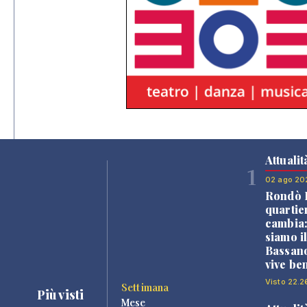
Attualit
1
02 ago 20
Rondò B
quartie
cambia
siamo i
Bassano
vive be
Visto 22.2
Settimana
Più visti
Mese