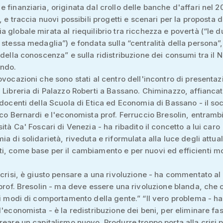
 finanziaria, originata dal crollo delle banche d'affari nel 
, e traccia nuovi possibili progetti e scenari per la proposta d
 globale mirata al riequilibrio tra ricchezza e povertà (“le d
 stessa medaglia”) e fondata sulla “centralità della persona”,
 della conoscenza” e sulla ridistribuzione dei consumi tra il N
ndo.
ovocazioni che sono stati al centro dell'incontro di presentaz
 Libreria di Palazzo Roberti a Bassano. Chiminazzo, affiancat
 docenti della Scuola di Etica ed Economia di Bassano - il so
ico Bernardi e l'economista prof. Ferruccio Bresolin, entramb
ità Ca' Foscari di Venezia - ha ribadito il concetto a lui caro
ia di solidarietà, riveduta e riformulata alla luce degli attual
, come base per il cambiamento e per nuovi ed efficienti mo
 crisi, è giusto pensare a una rivoluzione - ha commentato al
 prof. Bresolin - ma deve essere una rivoluzione blanda, che
 i modi di comportamento della gente.” “Il vero problema - ha
l'economista - è la redistribuzione dei beni, per eliminare fa
reare un capitalismo nuovo. Produrre troppo porta alla crisi 