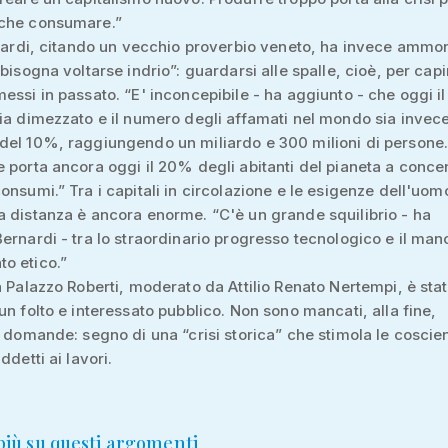
che consumare.”
rnardi, citando un vecchio proverbio veneto, ha invece ammo
bisogna voltarse indrio”: guardarsi alle spalle, cioè, per capi
essi in passato. “E' inconcepibile - ha aggiunto - che oggi i
ia dimezzato e il numero degli affamati nel mondo sia invec
el 10%, raggiungendo un miliardo e 300 milioni di persone. 
 porta ancora oggi il 20% degli abitanti del pianeta a conce
onsumi.” Tra i capitali in circolazione e le esigenze dell'uom
 distanza è ancora enorme. “C'è un grande squilibrio - ha
ernardi - tra lo straordinario progresso tecnologico e il man
o etico.”
a Palazzo Roberti, moderato da Attilio Renato Nertempi, è sta
un folto e interessato pubblico. Non sono mancati, alla fine,
e domande: segno di una “crisi storica” che stimola le cosci
ddetti ai lavori.
 più su questi argomenti