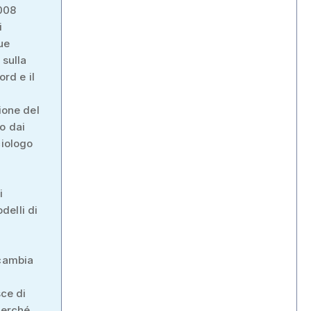
2008
i
ue
 sulla
ord e il
ione del
o dai
ciologo
i
i
delli di
 cambia
sce di
perché