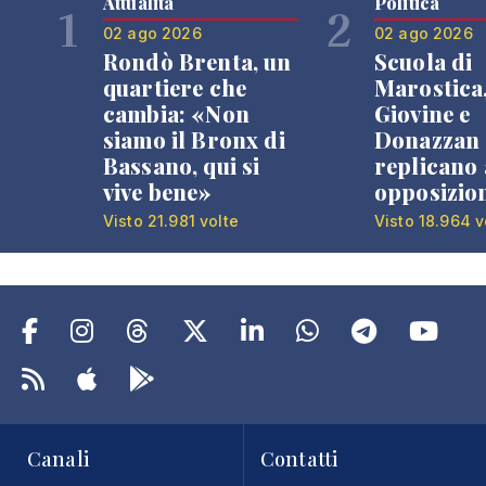
Attualità
Politica
1
2
02 ago 2026
02 ago 2026
Rondò Brenta, un
Scuola di
quartiere che
Marostica
cambia: «Non
Giovine e
siamo il Bronx di
Donazzan
Bassano, qui si
replicano 
vive bene»
opposizio
Visto 21.981 volte
Visto 18.964 v
Canali
Contatti