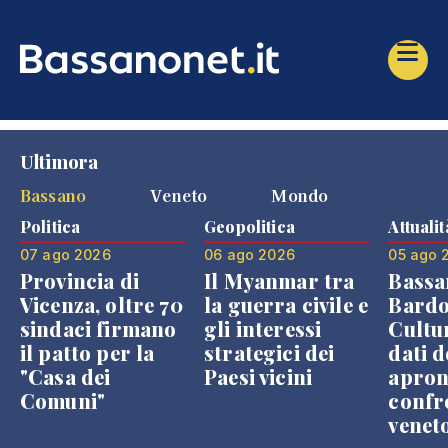
Ultimora
Bassano
Veneto
Mondo
Politica
Geopolitica
Attualit
07 ago 2026
06 ago 2026
05 ago 
Provincia di
Il Myanmar tra
Bassa
Vicenza, oltre 70
la guerra civile e
Bardo
sindaci firmano
gli interessi
Cultur
il patto per la
strategici dei
dati d
"Casa dei
Paesi vicini
apron
Comuni"
confr
venet