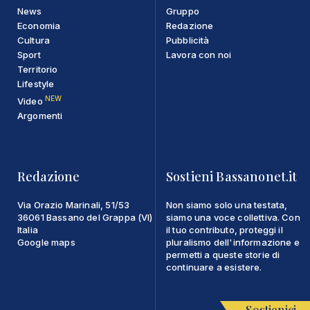
News
Gruppo
Economia
Redazione
Cultura
Pubblicità
Sport
Lavora con noi
Territorio
Lifestyle
NEW
Video
Argomenti
Redazione
Sostieni Bassanonet.it
Via Orazio Marinali, 51/53
Non siamo solo una testata,
36061 Bassano del Grappa (VI)
siamo una voce collettiva. Con
Italia
il tuo contributo, proteggi il
Google maps
pluralismo dell'informazione e
permetti a queste storie di
continuare a esistere.
Sostienici