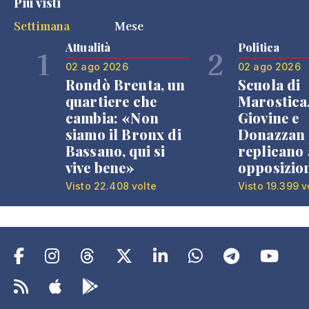
Più visti
Settimana
Mese
Attualità
Politica
1
2
02 ago 2026
02 ago 2026
Rondò Brenta, un
Scuola di
quartiere che
Marostica
cambia: «Non
Giovine e
siamo il Bronx di
Donazzan
Bassano, qui si
replicano 
vive bene»
opposizio
Visto 22.408 volte
Visto 19.399 v