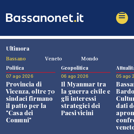
Ultimora
Bassano
Veneto
Mondo
Politica
Geopolitica
Attualit
07 ago 2026
06 ago 2026
05 ago 
Provincia di
Il Myanmar tra
Bassa
Vicenza, oltre 70
la guerra civile e
Bardo
sindaci firmano
gli interessi
Cultur
il patto per la
strategici dei
dati d
"Casa dei
Paesi vicini
apron
Comuni"
confr
venet