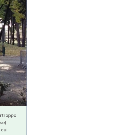
urtroppo
se)
 cui