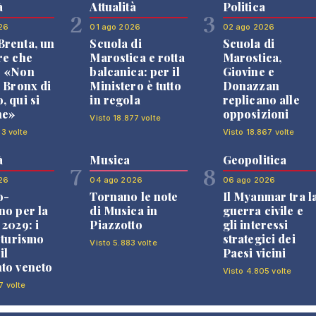
à
Attualità
Politica
2
3
26
01 ago 2026
02 ago 2026
renta, un
Scuola di
Scuola di
re che
Marostica e rotta
Marostica,
: «Non
balcanica: per il
Giovine e
l Bronx di
Ministero è tutto
Donazzan
, qui si
in regola
replicano alle
ne»
opposizioni
Visto 18.877 volte
83 volte
Visto 18.867 volte
à
Musica
Geopolitica
7
8
26
04 ago 2026
06 ago 2026
o-
Tornano le note
Il Myanmar tra l
no per la
di Musica in
guerra civile e
 2029: i
Piazzotto
gli interessi
l turismo
strategici dei
Visto 5.883 volte
il
Paesi vicini
to veneto
Visto 4.805 volte
7 volte