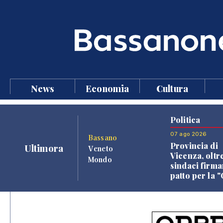
News
Economia
Cultura
Politica
07 ago 2026
Bassano
Provincia di
Ultimora
Veneto
Vicenza, oltr
Mondo
sindaci firma
patto per la 
dei Comuni"