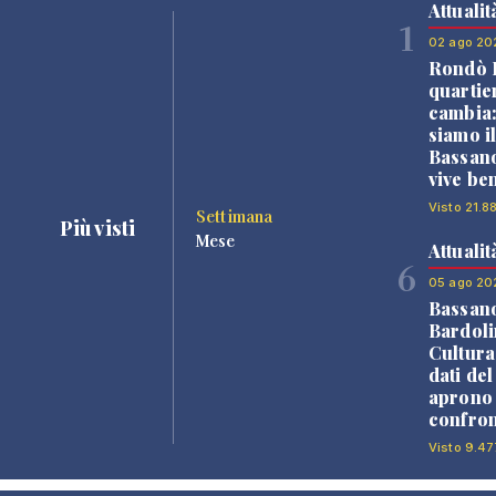
Attualit
1
02 ago 20
Rondò B
quartie
cambia
siamo i
Bassano
vive be
Visto 21.8
Settimana
Più visti
Mese
Attualit
6
05 ago 20
Bassan
Bardoli
Cultura
dati de
aprono 
confron
Visto 9.47