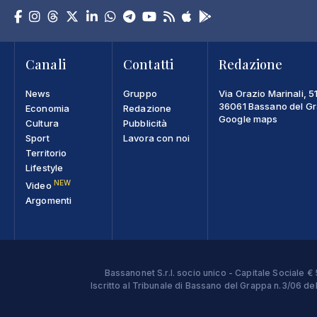
Canali
Contatti
Redazione
News
Gruppo
Via Orazio Marinali, 5
36061 Bassano del Gra
Economia
Redazione
Google maps
Cultura
Pubblicità
Sport
Lavora con noi
Territorio
Lifestyle
NEW
Video
Argomenti
Bassanonet S.r.l. socio unico - Capitale Sociale
Iscritto al Tribunale di Bassano del Grappa n.3/06 d