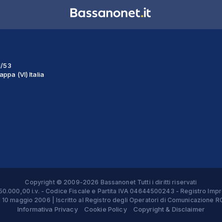
1/53
ppa (VI) Italia
Copyright © 2009-2026 Bassanonet Tutti i diritti riservati
 € 50.000,00 i.v. - Codice Fiscale e Partita IVA 04644500243 - Registro 
el 10 maggio 2006 | Iscritto al Registro degli Operatori di Comunicazion
Informativa Privacy
Cookie Policy
Copyright & Disclaimer