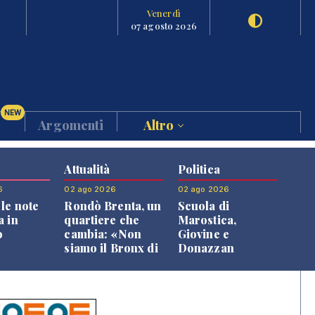
Venerdì
07 agosto 2026
NEW
Argomenti
Altro
Attualità
Politica
6
02 ago 2026
02 ago 2026
le note
Rondò Brenta, un
Scuola di
a in
quartiere che
Marostica,
o
cambia: «Non
Giovine e
siamo il Bronx di
Donazzan
Bassano, qui si
replicano alle
vive bene»
opposizioni