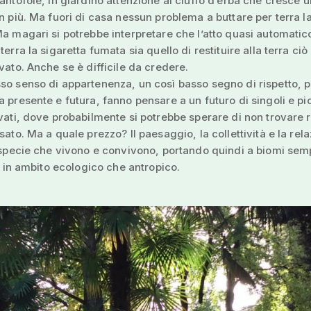
pantofole, in giardino attenzione al ciuffo d’erba che cresce u
in più. Ma fuori di casa nessun problema a buttare per terra l
Ma magari si potrebbe interpretare che l’atto quasi automatic
terra la sigaretta fumata sia quello di restituire alla terra ciò
evato. Anche se è difficile da credere.
so senso di appartenenza, un così basso segno di rispetto, p
a presente e futura, fanno pensare a un futuro di singoli e pi
ivati, dove probabilmente si potrebbe sperare di non trovare r
sato. Ma a quale prezzo? Il paesaggio, la collettività e la rel
e specie che vivono e convivono, portando quindi a biomi sem
ia in ambito ecologico che antropico.