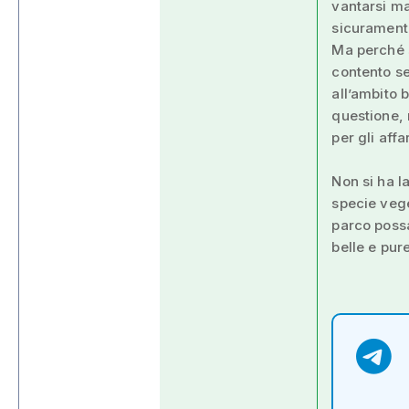
vantarsi ma
sicuramente
Ma perché s
contento se
all’ambito b
questione, 
per gli affa
Non si ha la
specie vege
parco possa
belle e pure