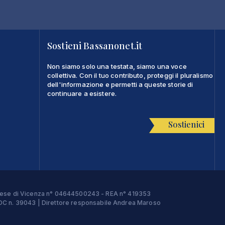
Sostieni Bassanonet.it
Non siamo solo una testata, siamo una voce
collettiva. Con il tuo contributo, proteggi il pluralismo
dell'informazione e permetti a queste storie di
continuare a esistere.
Sostienici
Imprese di Vicenza n° 04644500243 - REA n° 419353
e ROC n. 39043 | Direttore responsabile Andrea Maroso