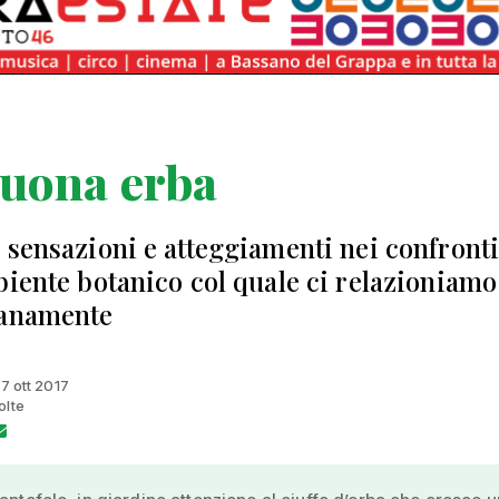
buona erba
 sensazioni e atteggiamenti nei confront
biente botanico col quale ci relazioniamo
ianamente
17 ott 2017
olte