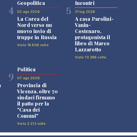
Geopolitica
Incontri
4
5
02 ago 2026
31 lug 2026
La Corea del
A casa Parolini-
Nord verso un
Vanin-
nuovo invio di
Costenaro,
truppe in Russia
protagonista il
libro di Marco
Visto 18.806 volte
Lazzarotto
Visto 10.386 volte
Politica
9
07 ago 2026
a
Provincia di
Vicenza, oltre 70
sindaci firmano
il patto per la
"Casa dei
Comuni"
Visto 2.212 volte