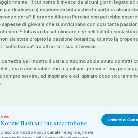
ggiormente, il cui nome è invece da alcuni giorni legato ad a
 più disdicevoli) esperienze botaniche da parte di alcuni stu
convolgersi? Il grande Alberto Parolini non potrebbe essere
 sapesse di giovani che si avvicinano con così tanta passio
otanico. È tuttavia da sottolineare che nell’istituto scolastico 
non sia stata proprio la passione botanica, quanto la propen
ri “sotto banco” ad attrarre il suo interesse.
 certezza se il nostro illustre cittadino abbia avuto contatti c
tali, ma è auspicabile che a qualsiasi persona, una passegg
 sempre servire, ad inspirare e ad ispirare cose sicurament
.
New
Unisciti al Cana
Notizie flash sul tuo smartphone
Unisciti al nostro nuovo canale Telegram, ricevi
una notifica ogni volta che pubblichiamo una