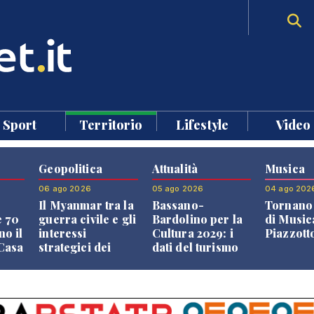
Sport
Territorio
Lifestyle
Video
Geopolitica
Attualità
Musica
06 ago 2026
05 ago 2026
04 ago 202
Il Myanmar tra la
Bassano-
Tornano 
e 70
guerra civile e gli
Bardolino per la
di Music
no il
interessi
Cultura 2029: i
Piazzott
"Casa
strategici dei
dati del turismo
Paesi vicini
aprono il
confronto veneto