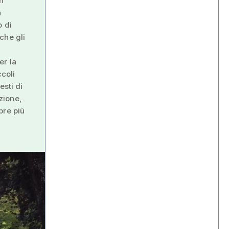
n
a
o di
 che gli
er la
ccoli
esti di
azione,
pre più