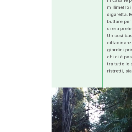
In casa le 
millimetro 
sigaretta. 
buttare per 
si era prel
Un così bas
cittadinanz
giardini pr
chi ci è pas
tra tutte l
ristretti, s