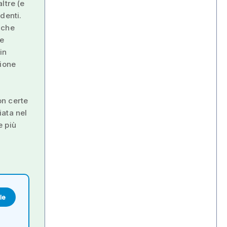
ltre (e
denti.
 che
ne
in
sione
on certe
iata nel
e più
le