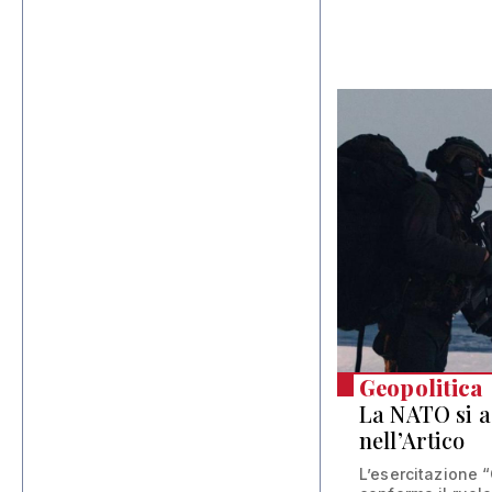
Geopolitica
La NATO si 
nell’Artico
L’esercitazione 