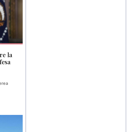
re la
fesa
erea