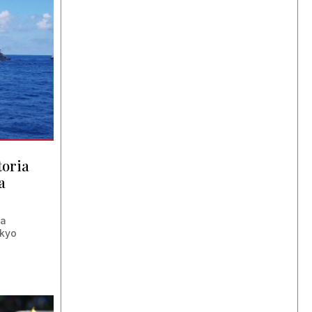
toria
a
ta
okyo