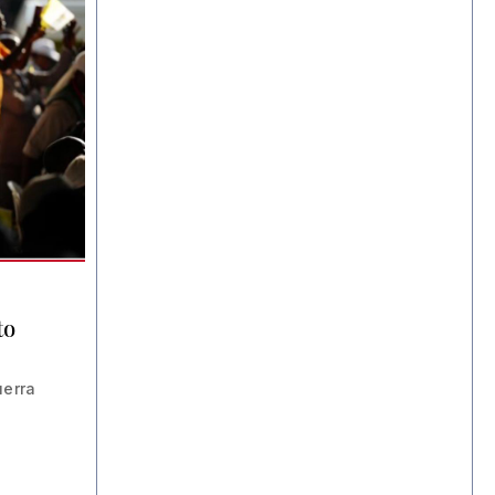
to
uerra