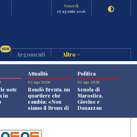
Venerdì
07 agosto 2026
NEW
Argomenti
Altro
Attualità
Politica
6
02 ago 2026
02 ago 2026
le note
Rondò Brenta, un
Scuola di
a in
quartiere che
Marostica,
o
cambia: «Non
Giovine e
siamo il Bronx di
Donazzan
Bassano, qui si
replicano alle
vive bene»
opposizioni