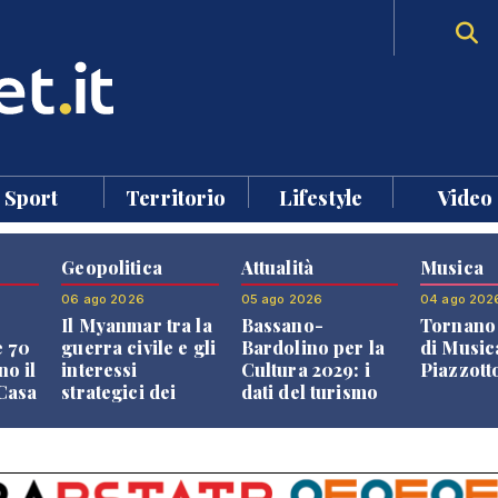
Sport
Territorio
Lifestyle
Video
Geopolitica
Attualità
Musica
06 ago 2026
05 ago 2026
04 ago 202
Il Myanmar tra la
Bassano-
Tornano 
e 70
guerra civile e gli
Bardolino per la
di Music
no il
interessi
Cultura 2029: i
Piazzott
"Casa
strategici dei
dati del turismo
Paesi vicini
aprono il
confronto veneto