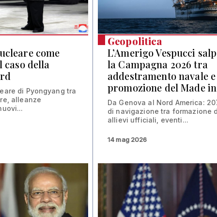
Geopolitica
nucleare come
L’Amerigo Vespucci salp
l caso della
la Campagna 2026 tra
ord
addestramento navale e
promozione del Made in 
leare di Pyongyang tra
re, alleanze
Da Genova al Nord America: 207
nuovi...
di navigazione tra formazione d
allievi ufficiali, eventi...
14 mag 2026