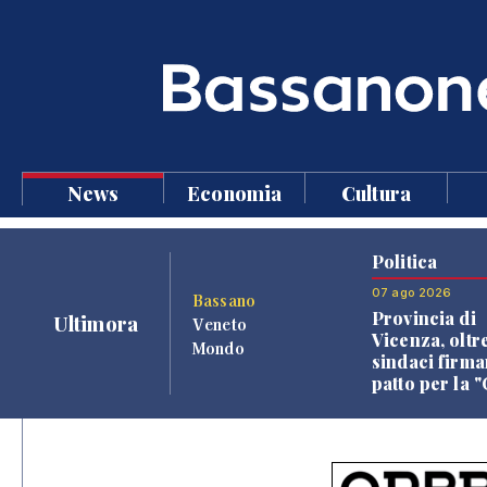
News
Economia
Cultura
Politica
07 ago 2026
Bassano
Provincia di
Ultimora
Veneto
Vicenza, oltr
Mondo
sindaci firma
patto per la 
dei Comuni"