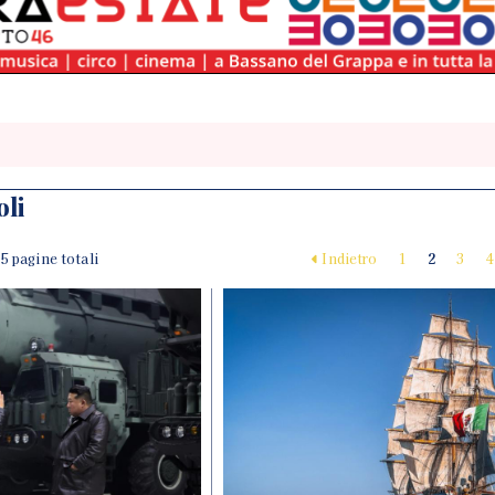
oli
| 5 pagine totali
Indietro
1
2
3
4