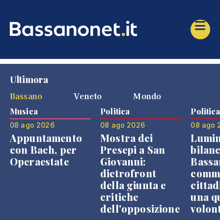
Ultimora
Bassano
Veneto
Mondo
Musica
Politica
Politic
08 ago 2026
08 ago 2026
08 ago 
Appuntamento
Mostra dei
Lumin
con Bach, per
Presepi a San
bilanc
Operaestate
Giovanni:
Bassa
dietrofront
comme
della giunta e
cittad
critiche
una q
dell'opposizione
volon