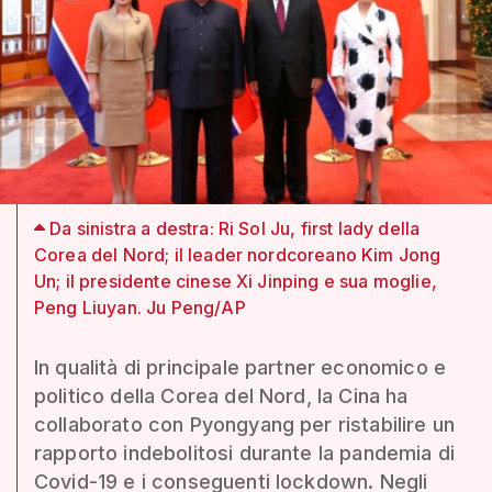
Da sinistra a destra: Ri Sol Ju, first lady della
Corea del Nord; il leader nordcoreano Kim Jong
Un; il presidente cinese Xi Jinping e sua moglie,
Peng Liuyan. Ju Peng/AP
In qualità di principale partner economico e
politico della Corea del Nord, la Cina ha
collaborato con Pyongyang per ristabilire un
rapporto indebolitosi durante la pandemia di
Covid-19 e i conseguenti lockdown. Negli