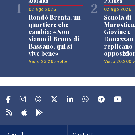
Attualità
Politica
1
2
02 ago 2026
02 ago 2026
Rondò Brenta, un
Scuola di
quartiere che
Marostica
cambia: «Non
Giovine e
siamo il Bronx di
Donazzan
Bassano, qui si
replicano 
vive bene»
opposizio
Visto 23.265 volte
Visto 20.260 v
Canali
Contatti