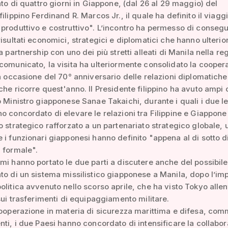
tato di quattro giorni in Giappone, (dal 26 al 29 maggio) del
ilippino Ferdinand R. Marcos Jr., il quale ha definito il viagg
produttivo e costruttivo". L’incontro ha permesso di consegu
risultati economici, strategici e diplomatici che hanno ulteri
a partnership con uno dei più stretti alleati di Manila nella re
comunicato, la visita ha ulteriormente consolidato la cooper
in occasione del 70° anniversario delle relazioni diplomatiche 
che ricorre quest'anno. Il Presidente filippino ha avuto ampi 
o Ministro giapponese Sanae Takaichi, durante i quali i due le
o concordato di elevare le relazioni tra Filippine e Giappone
o strategico rafforzato a un partenariato strategico globale, 
 i funzionari giapponesi hanno definito "appena al di sotto d
 formale".
mi hanno portato le due parti a discutere anche del possibil
to di un sistema missilistico giapponese a Manila, dopo l’im
olitica avvenuto nello scorso aprile, che ha visto Tokyo allen
 sui trasferimenti di equipaggiamento militare.
cooperazione in materia di sicurezza marittima e difesa, co
nti, i due Paesi hanno concordato di intensificare la collabo