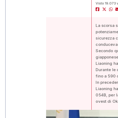
Visto 19.073 
La scorsa s
potenziamen
sicurezza c
conduceva e
Secondo qua
giapponese, 
Liaoning ha
Durante le 
fino a 590 
In preceden
Liaoning ha
054B, per l
ovest di Ok