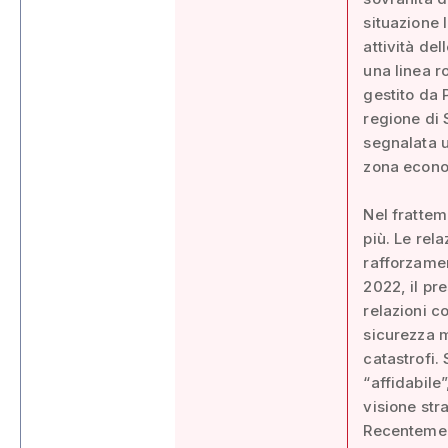
situazione 
attività de
una linea r
gestito da 
regione di 
segnalata u
zona econo
Nel frattem
più. Le rel
rafforzamen
2022, il pr
relazioni c
sicurezza ma
catastrofi.
“affidabile
visione str
Recentement