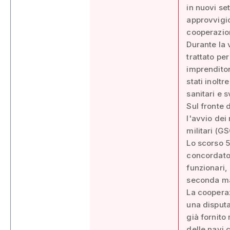
in nuovi se
approvvigio
cooperazio
Durante la v
trattato pe
imprenditor
stati inoltr
sanitari e 
Sul fronte 
l'avvio dei
militari (G
Lo scorso 5
concordato 
funzionari,
seconda ma
La coopera
una disputa
già fornito
delle navi 