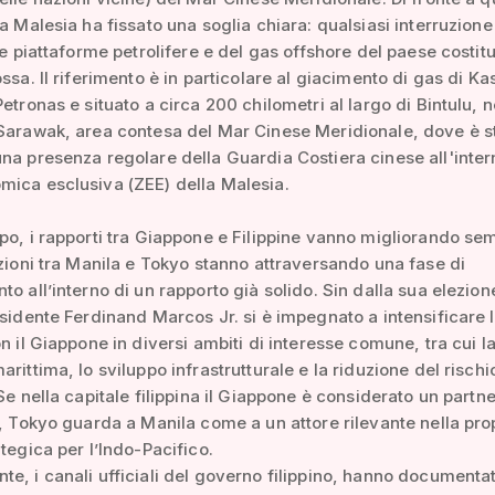
la Malesia ha fissato una soglia chiara: qualsiasi interruzione
lle piattaforme petrolifere e del gas offshore del paese costit
ossa. Il riferimento è in particolare al giacimento di gas di Ka
Petronas e situato a circa 200 chilometri al largo di Bintulu, n
Sarawak, area contesa del Mar Cinese Meridionale, dove è s
na presenza regolare della Guardia Costiera cinese all'inter
mica esclusiva (ZEE) della Malesia.
po, i rapporti tra Giappone e Filippine vanno migliorando se
azioni tra Manila e Tokyo stanno attraversando una fase di
to all’interno di un rapporto già solido. Sin dalla sua elezion
esidente Ferdinand Marcos Jr. si è impegnato a intensificare 
on il Giappone in diversi ambiti di interesse comune, tra cui l
rittima, lo sviluppo infrastrutturale e la riduzione del rischi
 Se nella capitale filippina il Giappone è considerato un partne
”, Tokyo guarda a Manila come a un attore rilevante nella pro
ategica per l’Indo-Pacifico.
e, i canali ufficiali del governo filippino, hanno documentat