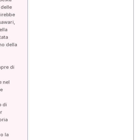
 delle
uirebbe
sawari,
ella
tata
no della
mpre di
e nel
le
a
o di
r
pria
o la