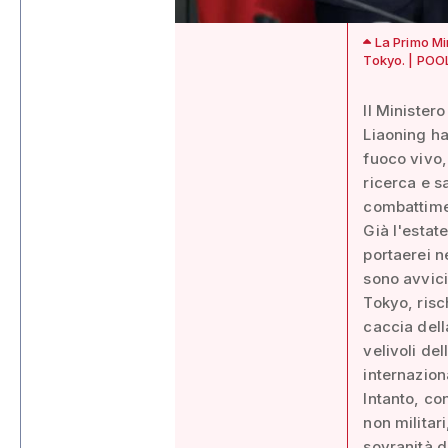
La Primo Min
Tokyo. | POOL
Il Minister
Liaoning ha 
fuoco vivo,
ricerca e s
combattimen
Già l'estat
portaerei n
sono avvici
Tokyo, risc
caccia dell
velivoli de
internazion
Intanto, con
non militar
sovranità d