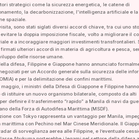
ttori strategici come la sicurezza energetica, le catene di
namento, la decarbonizzazione, l'intelligenza artificiale e la
ne spaziale.
isita, sono stati siglati diversi accordi chiave, tra cui uno st
r evitare la doppia imposizione fiscale, volto a migliorare il c
iale e a incoraggiare maggiori investimenti transfrontalieri.
e firmati ulteriori accordi in materia di agricoltura e pesca, se
sviluppo delle risorse umane.
della difesa, Filippine e Giappone hanno annunciato formalm
 negoziati per un Accordo generale sulla sicurezza delle info
SOMIA) e per la delimitazione dei confini marittimi.
 maggio, i ministri della Difesa di Giappone e Filippine hann
di istituire un nuovo organismo bilaterale, composto da alti
 per definire il trasferimento “rapido” a Manila di navi da gue
no della Forza di Autodifesa Marittima (MSDF).
zione con Tokyo rappresenta un vantaggio per Manila, impeg
 marittima con Pechino nel Mar Cinese Meridionale. Il Giap
 radar di sorveglianza aerea alle Filippine, e l’eventuale cess
classe Abukuma porterebbe i legami nel settore della difesa 