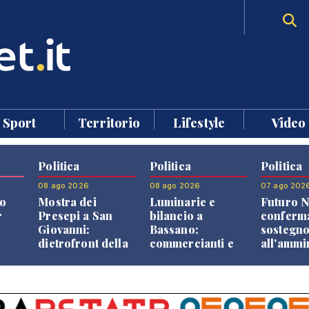
Sport
Territorio
Lifestyle
Video
Politica
Politica
Politica
08 ago 2026
08 ago 2026
07 ago 202
o
Mostra dei
Luminarie e
Futuro N
r
Presepi a San
bilancio a
conferma
Giovanni:
Bassano:
sostegn
dietrofront della
commercianti e
all'ammi
giunta e critiche
cittadini verso
Finco
dell'opposizione
una quota
volontaria