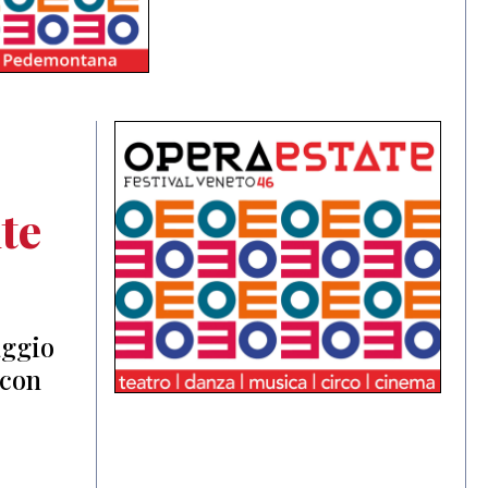
:
te
aggio
 con