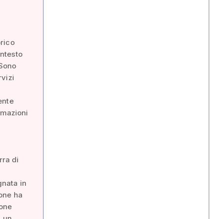
orico
ontesto
 Sono
rvizi
ente
rmazioni
o
rra di
nata in
pone ha
ione
a un