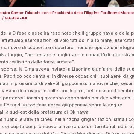
istro Sanae Takaichi con il Presidente delle Filippine Ferdinand Marcos
 / VIA AFP-JIJI
o della Difesa cinese ha reso noto che il gruppo navale della p
effettuato esercitazioni di volo tattico in alto mare, esercita
 manovre di supporto e copertura, nonché operazioni integra
alvataggio, "per testare e migliorare le capacità di addestra
to realistico delle forze armate".
e scorsa, la Cina aveva inviato la Liaoning e un'altra delle su
el Pacifico occidentale. In diverse occasioni i suoi aerei da g
nati in prossimità di velivoli giapponesi: manovre che, seco
hiavano di provocare collisioni. Inoltre, nel mese di dicembre
a portaerei Liaoning avevano agganciato per due volte con il
lla Forza di autodifesa aerea giapponese sopra le acque
ali a sud-est della prefettura di Okinawa.
tinuano le attività cinesi nella "zona grigia" (azioni statali co
i, concepite per promuovere rivendicazioni territoriali ed ero
elle nazioni vicine) del Mar Cinese Meridionale. Di fronte a 