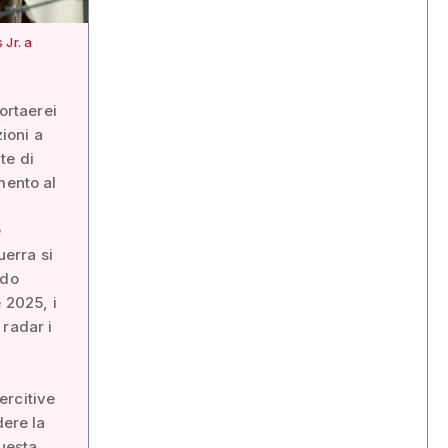
 Jr. a
ortaerei
zioni a
te di
mento al
e
uerra si
ndo
 2025, i
 radar i
ercitive
dere la
questa