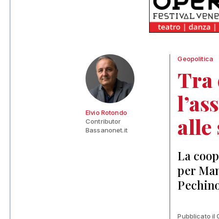
Geopolitica
Tra 
l’as
Elvio Rotondo
alle
Contributor
Bassanonet.it
La coop
per Man
Pechino
Pubblicato il