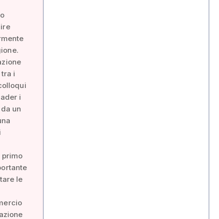
io
ire
ormente
gione.
azione
tra i
colloqui
ader i
 da un
una
i
e primo
portante
tare le
mmercio
razione