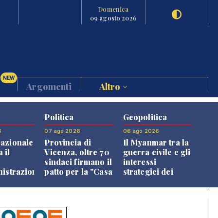
Domenica
09 agosto 2026
NEW
Argomenti
Altro
Politica
Geopolitica
6
07 ago 2026
06 ago 2026
azionale
Provincia di
Il Myanmar tra la
 il
Vicenza, oltre 70
guerra civile e gli
o
sindaci firmano il
interessi
nistrazione
patto per la "Casa
strategici dei
dei Comuni"
Paesi vicini