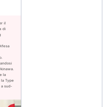
r il
a di
g
Difesa
o.
nandosi
 Okinawa.
e la
 la Type
i a sud-