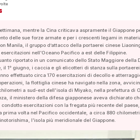
volte
ettimana, mentre la Cina criticava aspramente il Giappone pe
to delle sue forze armate e per i crescenti legami in materi
on Manila, il gruppo d’attacco della portaerei cinese Liaonin
sercitazioni nell'Oceano Pacifico a est delle Filippine.
nto riportato in un comunicato dello Stato Maggiore della 
il 1° giugno, i caccia e gli elicotteri di stanza sulla portaerei
nno effettuato circa 170 esercitazioni di decollo e atterraggi
operazioni, la flottiglia cinese ha navigato nella zona, avvici
chilometri a sud-est dell'isola di Miyako, nella prefettura di
za, il ministero della difesa giapponese aveva dichiarato ch
 condotto esercitazioni con la fregata più recente del paese,
a prima volta nel Pacifico occidentale, a circa 880 chilometr
inotorishima, l'isola più meridionale del Giappone.