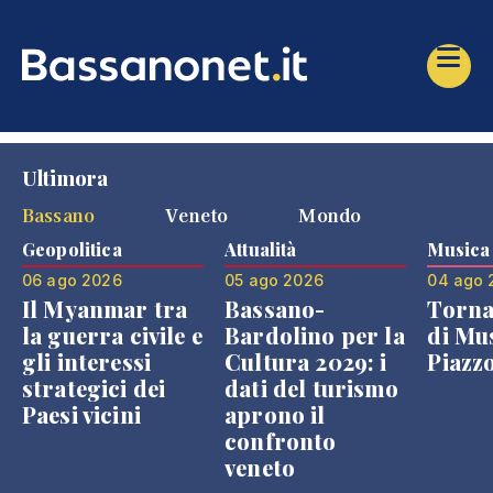
Ultimora
Bassano
Veneto
Mondo
Geopolitica
Attualità
Musica
06 ago 2026
05 ago 2026
04 ago 
Il Myanmar tra
Bassano-
Torna
la guerra civile e
Bardolino per la
di Mus
gli interessi
Cultura 2029: i
Piazz
strategici dei
dati del turismo
Paesi vicini
aprono il
confronto
veneto