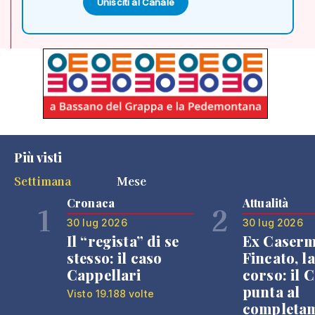
Unisciti al Canale
Più visti
Settimana
Mese
Cronaca
Attualità
1
2
30 lug 2026
30 lug 2026
Il “regista” di se
Ex Caser
stesso: il caso
Fincato, la
Cappellari
corso: il
punta al
Visto 19.188 volte
completa