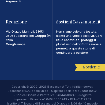
Argomenti
Redazione
Sostieni Bassanonet.it
Via Orazio Marinali, 51/53
Non siamo solo una testata,
36061 Bassano del Grappa (VI)
siamo una voce collettiva. Con
Italia
il tuo contributo, proteggi il
Google maps
pluralismo dell'informazione e
permetti a queste storie di
continuare a esistere.
Sostienici
Copyright © 2009-2026 Bassanonet Tutti i diritti riservati
Bassanonet S.r.l. socio unico - Capitale Sociale € 50.000,00 i.v.
- Codice Fiscale e Partita IVA 04644500243 - Registro
Imprese di Vicenza n° 04644500243 - REA n° 419353
Iscritto al Tribunale di Bassano del Grappa n.3/06 del 10 maggio