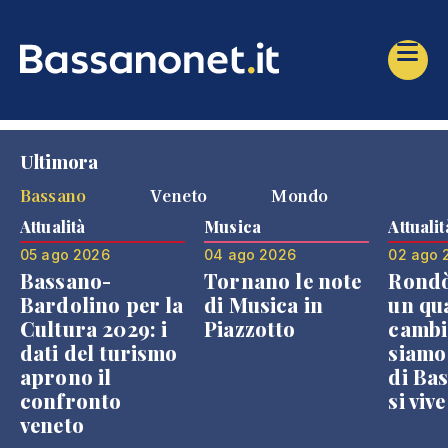
Ultimora
Bassano
Veneto
Mondo
Attualità
Musica
Attualit
05 ago 2026
04 ago 2026
02 ago 
Bassano-
Tornano le note
Rondò
Bardolino per la
di Musica in
un qu
Cultura 2029: i
Piazzotto
cambi
dati del turismo
siamo
aprono il
di Bas
confronto
si viv
veneto