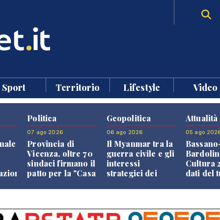
Sport
Territorio
Lifestyle
Video
Politica
Geopolitica
Attualità
07 ago 2026
06 ago 2026
05 ago 202
nale
Provincia di
Il Myanmar tra la
Bassano
Vicenza, oltre 70
guerra civile e gli
Bardolin
sindaci firmano il
interessi
Cultura 2
razione
patto per la "Casa
strategici dei
dati del 
dei Comuni"
Paesi vicini
aprono i
confront