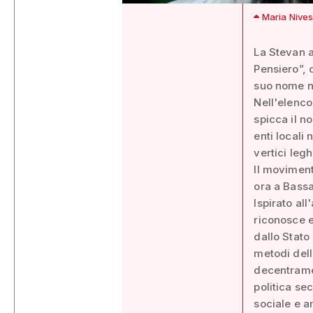
Maria Nives
La Stevan a
Pensiero”, c
suo nome 
Nell'elenco
spicca il n
enti locali
vertici leg
Il moviment
ora a Bass
Ispirato all
riconosce e
dallo Stato
metodi dell
decentramen
politica se
sociale e a