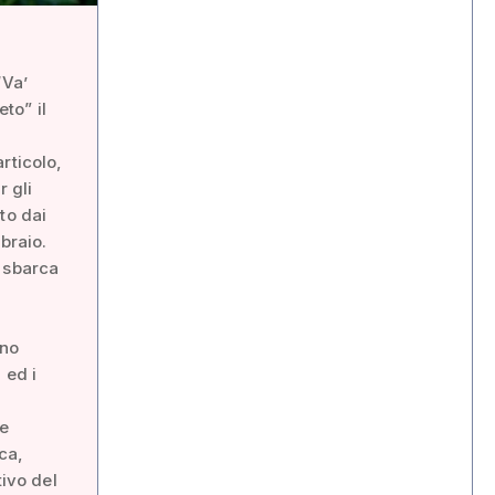
“Va’
to” il
rticolo,
r gli
to dai
braio.
, sbarca
ono
 ed i
ne
ca,
tivo del