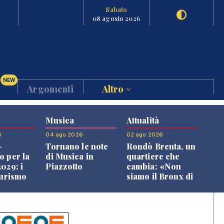
Sabato
08 agosto 2026
NEW
Argomenti
Altro
Musica
Attualità
6
04 ago 2026
02 ago 2026
-
Tornano le note
Rondò Brenta, un
o per la
di Musica in
quartiere che
029: i
Piazzotto
cambia: «Non
turismo
siamo il Bronx di
l
Bassano, qui si
o veneto
vive bene»