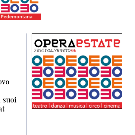
ovo
i suoi
at