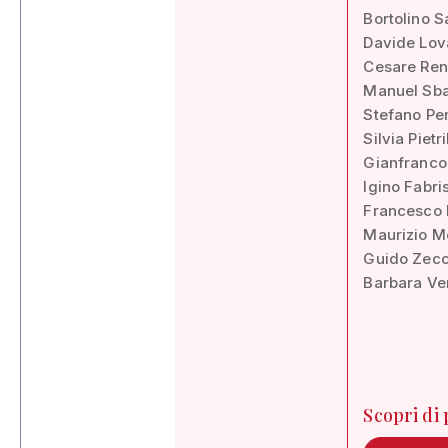
Bortolino S
Davide Lova
Cesare Ren
Manuel Sba
Stefano Pe
Silvia Piet
Gianfranco
Igino Fabr
Francesco 
Maurizio Me
Guido Zecc
Barbara Ve
Scopri di