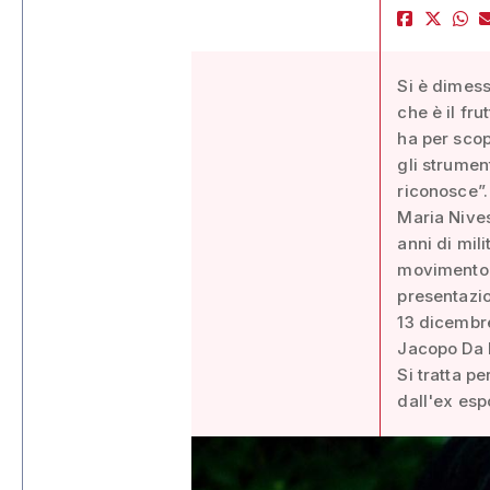
Si è dimess
che è il fr
ha per scop
gli strumen
riconosce”.
Maria Nives
anni di mil
movimento “
presentazio
13 dicembre
Jacopo Da 
Si tratta p
dall'ex esp