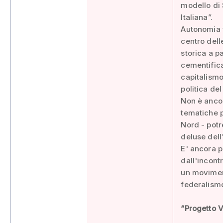
modello di 
Italiana”.
Autonomia f
centro dell
storica a p
cementificaz
capitalismo
politica del
Non è ancor
tematiche p
Nord - potr
deluse dell'
E' ancora p
dall'incont
un moviment
federalismo
“Progetto Ve