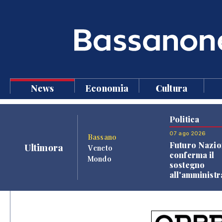
News
Economia
Cultura
Politica
07 ago 2026
Bassano
Futuro Nazio
Ultimora
Veneto
conferma il
Mondo
sostegno
all'amminist
Finco