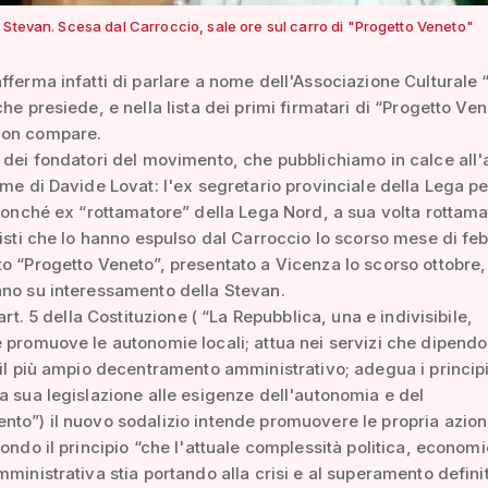
 Stevan. Scesa dal Carroccio, sale ore sul carro di "Progetto Veneto"
fferma infatti di parlare a nome dell'Associazione Culturale 
he presiede, e nella lista dei primi firmatari di “Progetto Vene
non compare.
 dei fondatori del movimento, che pubblichiamo in calce all'a
ome di Davide Lovat: l'ex segretario provinciale della Lega pe
 nonché ex “rottamatore” della Lega Nord, a sua volta rottama
histi che lo hanno espulso dal Carroccio lo scorso mese di feb
o “Progetto Veneto”, presentato a Vicenza lo scorso ottobre
ano su interessamento della Stevan.
'art. 5 della Costituzione ( “La Repubblica, una e indivisibile,
 promuove le autonomie locali; attua nei servizi che dipend
 il più ampio decentramento amministrativo; adegua i principi
a sua legislazione alle esigenze dell'autonomia e del
to”) il nuovo sodalizio intende promuovere le propria azio
condo il principio “che l'attuale complessità politica, economi
mministrativa stia portando alla crisi e al superamento defini