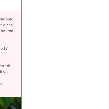
ovimento
i” e che
traverso
i
po 18
artedì
di via
so