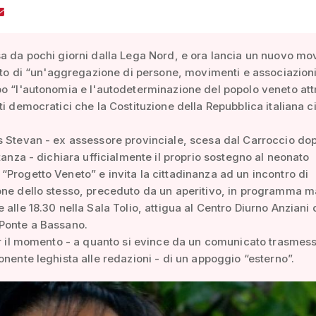
a da pochi giorni dalla Lega Nord, e ora lancia un nuovo m
utto di “un'aggregazione di persone, movimenti e associazion
o “l'autonomia e l'autodeterminazione del popolo veneto at
ti democratici che la Costituzione della Repubblica italiana c
 Stevan - ex assessore provinciale, scesa dal Carroccio do
itanza - dichiara ufficialmente il proprio sostegno al neonato
Progetto Veneto” e invita la cittadinanza ad un incontro di
ne dello stesso, preceduto da un aperitivo, in programma m
 alle 18.30 nella Sala Tolio, attigua al Centro Diurno Anziani 
Ponte a Bassano.
er il momento - a quanto si evince da un comunicato trasmes
onente leghista alle redazioni - di un appoggio “esterno”.