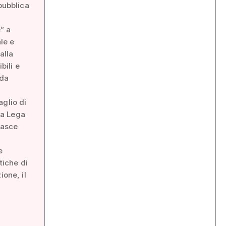
pubblica
” a
ale e
alla
bili e
nda
aglio di
lla Lega
fasce
e
tiche di
ione, il