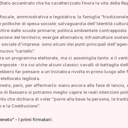
Stato accentrato che ha caratterizzato finora la vita della Re
iscale, amministrativa e legislativa; la famiglia “tradizionale
e politiche di spesa sociale; salvaguardia dell'identità cultur
artire dalle scuole primarie; politica ambientale contrapposta 
ione del territorio; energie alternative; infrastrutture sosteni
 sociale d'impresa: sono alcuni dei punti principali dell'age
 nuovo “cartello”.
a un programma elettorale, ma ci assomiglia tanto: e il vent
roposte - tra cui alche alcuni classici cavalli di battaglia de
ebbero far pensare a un'iniziativa rivolta in primo luogo alle 
elettorato leghista.
resto, però, per affermarlo: siano ancora alla fase di lancio, 
ro di Bassano si potranno meglio capire le reali intenzioni poli
o che dichiara di voler “porre alla base la persona, la tradiz
 e la Costituzione”.
neto” - I primi firmatari: