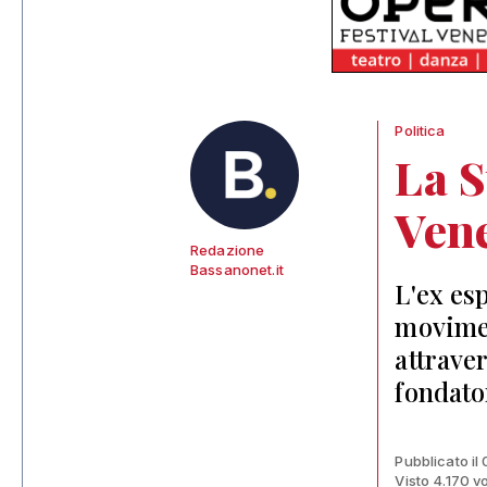
Politica
La S
Ven
Redazione
Bassanonet.it
L'ex es
movimen
attraver
fondato
Pubblicato il 
Visto 4.170 vo