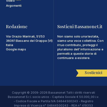
Video
Argomenti
Redazione
Sostieni Bassanonet.it
Via Orazio Marinali, 51/53
Non siamo solo una testata,
36061 Bassano del Grappa (VI)
siamo una voce collettiva. Con
Italia
il tuo contributo, proteggi il
Google maps
pluralismo dell'informazione e
permetti a queste storie di
continuare a esistere.
Sostienici
Copyright © 2009-2026 Bassanonet Tutti i diritti riservati
Bassanonet S.r.l. socio unico - Capitale Sociale € 50.000,00 i.v.
- Codice Fiscale e Partita IVA 04644500243 - Registro
Imprese di Vicenza n° 04644500243 - REA n° 419353