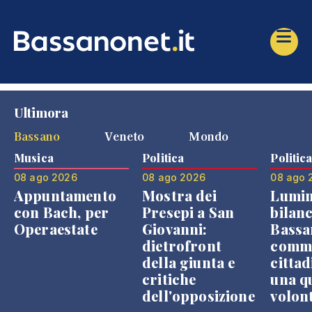
Ultimora
Bassano
Veneto
Mondo
Musica
Politica
Politic
08 ago 2026
08 ago 2026
08 ago 
Appuntamento
Mostra dei
Lumin
con Bach, per
Presepi a San
bilanc
Operaestate
Giovanni:
Bassa
dietrofront
comme
della giunta e
cittad
critiche
una q
dell'opposizione
volon