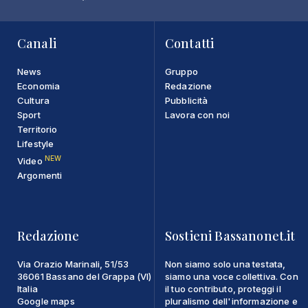
Canali
Contatti
News
Gruppo
Economia
Redazione
Cultura
Pubblicità
Sport
Lavora con noi
Territorio
Lifestyle
NEW
Video
Argomenti
Redazione
Sostieni Bassanonet.it
Via Orazio Marinali, 51/53
Non siamo solo una testata,
36061 Bassano del Grappa (VI)
siamo una voce collettiva. Con
Italia
il tuo contributo, proteggi il
Google maps
pluralismo dell'informazione e