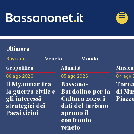
Ultimora
Bassano
Veneto
Mondo
Geopolitica
Attualità
Musica
06 ago 2026
05 ago 2026
04 ago 
Il Myanmar tra
Bassano-
Torna
la guerra civile e
Bardolino per la
di Mus
gli interessi
Cultura 2029: i
Piazz
strategici dei
dati del turismo
Paesi vicini
aprono il
confronto
veneto