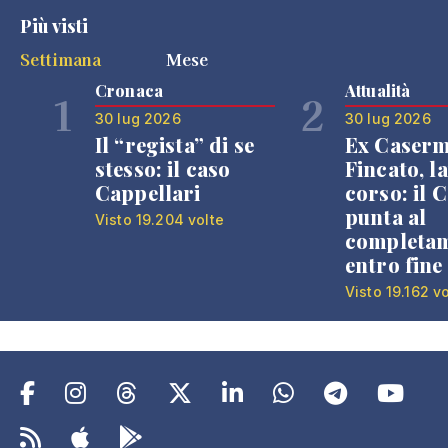
Più visti
Settimana
Mese
Cronaca
Attualità
1
2
30 lug 2026
30 lug 2026
Il “regista” di se
Ex Caser
stesso: il caso
Fincato, la
Cappellari
corso: il
punta al
Visto 19.204 volte
completa
entro fine
Visto 19.162 v