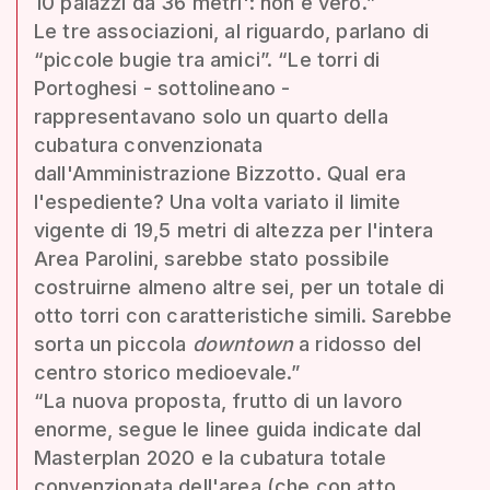
10 palazzi da 36 metri': non è vero.”
Le tre associazioni, al riguardo, parlano di
“piccole bugie tra amici”. “Le torri di
Portoghesi - sottolineano -
rappresentavano solo un quarto della
cubatura convenzionata
dall'Amministrazione Bizzotto. Qual era
l'espediente? Una volta variato il limite
vigente di 19,5 metri di altezza per l'intera
Area Parolini, sarebbe stato possibile
costruirne almeno altre sei, per un totale di
otto torri con caratteristiche simili. Sarebbe
sorta un piccola
downtown
a ridosso del
centro storico medioevale.”
“La nuova proposta, frutto di un lavoro
enorme, segue le linee guida indicate dal
Masterplan 2020 e la cubatura totale
convenzionata dell'area (che con atto