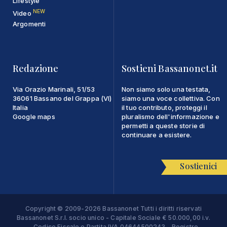
Lifestyle
NEW
Video
Argomenti
Redazione
Sostieni Bassanonet.it
Via Orazio Marinali, 51/53
Non siamo solo una testata,
36061 Bassano del Grappa (VI)
siamo una voce collettiva. Con
Italia
il tuo contributo, proteggi il
Google maps
pluralismo dell'informazione e
permetti a queste storie di
continuare a esistere.
Sostienici
Copyright © 2009-2026 Bassanonet Tutti i diritti riservati
Bassanonet S.r.l. socio unico - Capitale Sociale € 50.000,00 i.v.
- Codice Fiscale e Partita IVA 04644500243 - Registro