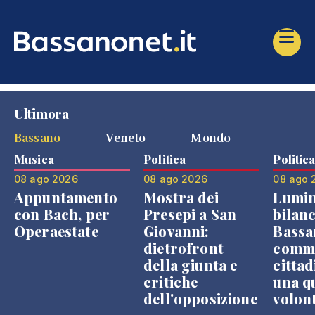
Ultimora
Bassano
Veneto
Mondo
Musica
Politica
Politic
08 ago 2026
08 ago 2026
08 ago 
Appuntamento
Mostra dei
Lumin
con Bach, per
Presepi a San
bilanc
Operaestate
Giovanni:
Bassa
dietrofront
comme
della giunta e
cittad
critiche
una q
dell'opposizione
volon