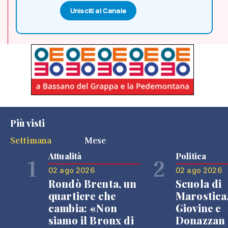
Unisciti al Canale
Più visti
Settimana
Mese
Attualità
Politica
1
2
02 ago 2026
02 ago 2026
Rondò Brenta, un
Scuola di
quartiere che
Marostica
cambia: «Non
Giovine e
siamo il Bronx di
Donazzan