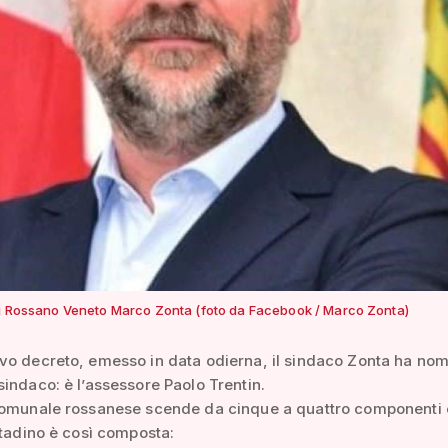
di Rossano Veneto Marco Zonta (foto da Facebook / Marco Zonta)
o decreto, emesso in data odierna, il sindaco Zonta ha nomi
indaco: è l’assessore Paolo Trentin.
comunale rossanese scende da cinque a quattro componenti e
ttadino è così composta: