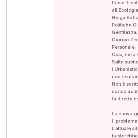
Paolo Trent
all’Ecologia
Helga Battag
Politiche Gi
Gentilezza.
Giorgio Zen
Personale.
Così, nero 
Salta subit
l’Urbanisti
non risulta
Non è scrit
carico ad i
la diretta 
La nuova g
Il problema
L’attuale si
basterebbe 