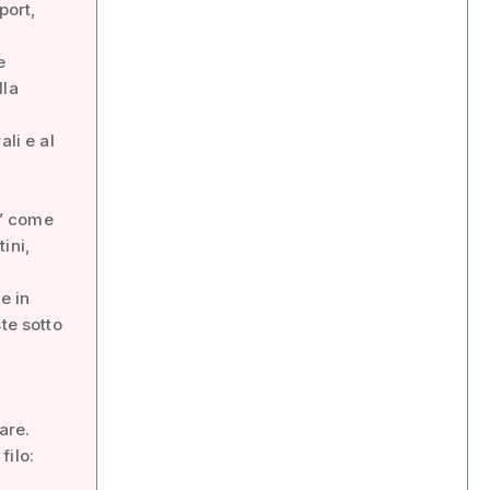
port,
e
lla
li e al
o” come
ini,
e in
te sotto
are.
filo: