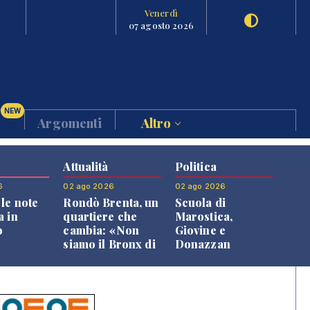
Venerdì
07 agosto 2026
NEW
Argomenti
Altro
Attualità
Politica
6
02 ago 2026
02 ago 2026
le note
Rondò Brenta, un
Scuola di
a in
quartiere che
Marostica,
o
cambia: «Non
Giovine e
siamo il Bronx di
Donazzan
Bassano, qui si
replicano alle
vive bene»
opposizioni