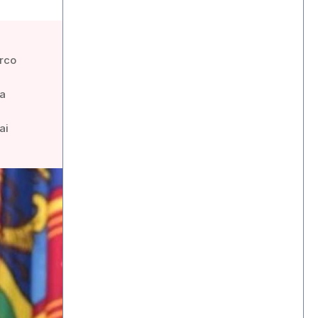
arco
ma
ai