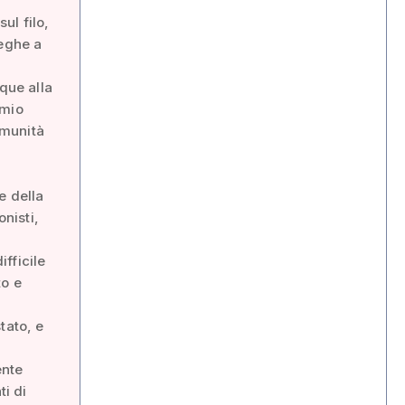
ul filo,
leghe a
que alla
 mio
omunità
e della
onisti,
fficile
to e
tato, e
ente
i di