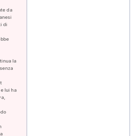
nte da
sanesi
i di
ebbe
tinua la
 senza
t
e lui ha
va,
odo
n
la