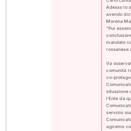
Carlo Land
Adesso lo s
avendo dich
Morena Mar
“Pur essen
conclusione
mandato co
rossanese a
Va osservat
comunità ros
co-protagon
Comunicato 
situazione 
l’Ente da q
Comunicato 
servizio sia
Comunicato 
agiremo co