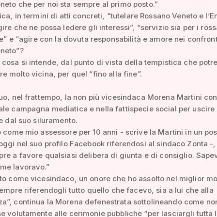
eto che per noi sta sempre al primo posto.”
ica, in termini di atti concreti, “tutelare Rossano Veneto e l’E
ire che ne possa ledere gli interessi”, “servizio sia per i ros
ine” e “agire con la dovuta responsabilità e amore nei confront
neto”?
cosa si intende, dal punto di vista della tempistica che potr
e molto vicina, per quel “fino alla fine”.
uo, nel frattempo, la non più vicesindaca Morena Martini con
le campagna mediatica e nella fattispecie social per uscire
te dal suo siluramento.
o come mio assessore per 10 anni - scrive la Martini in un pos
oggi nel suo profilo Facebook riferendosi al sindaco Zonta -, 
re a favore qualsiasi delibera di giunta e di consiglio. Sape
me lavoravo.”
to come vicesindaco, un onore che ho assolto nel miglior m
sempre riferendogli tutto quello che facevo, sia a lui che alla
a”, continua la Morena defenestrata sottolineando come no
e volutamente alle cerimonie pubbliche “per lasciargli tutta 