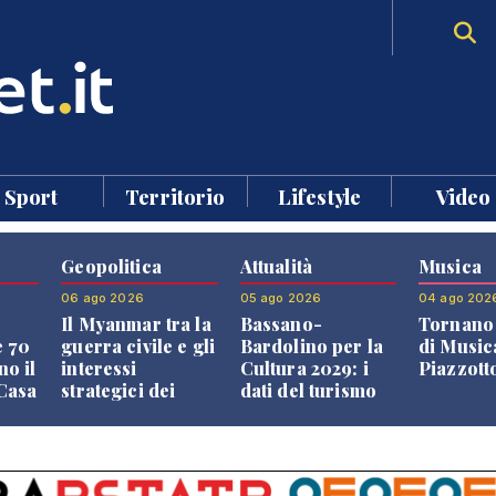
Sport
Territorio
Lifestyle
Video
Geopolitica
Attualità
Musica
06 ago 2026
05 ago 2026
04 ago 202
Il Myanmar tra la
Bassano-
Tornano 
e 70
guerra civile e gli
Bardolino per la
di Music
no il
interessi
Cultura 2029: i
Piazzott
"Casa
strategici dei
dati del turismo
Paesi vicini
aprono il
confronto veneto