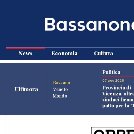
News
Economia
Cultura
Politica
07 ago 2026
Bassano
Provincia di
Ultimora
Veneto
Vicenza, oltr
Mondo
sindaci firma
patto per la 
dei Comuni"