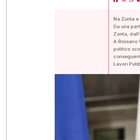
Na Zonta e 
Da una par
Zonta, dall
A Rossano 
politico sc
conseguente
Lavori Pubb