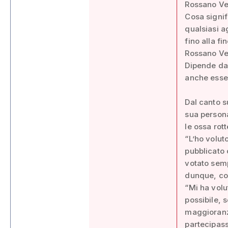
Rossano Ven
Cosa signif
qualsiasi ag
fino alla f
Rossano Ve
Dipende da 
anche esser
Dal canto s
sua persona
le ossa rot
“L’ho volut
pubblicato 
votato semp
dunque, co
“Mi ha volu
possibile, 
maggioranz
partecipass