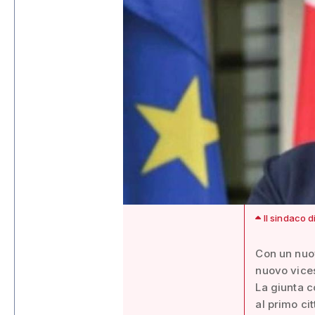
Il sindaco 
Con un nuov
nuovo vices
La giunta 
al primo ci