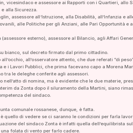
in, vicesindaco e assessore ai Rapporti con i Quartieri, allo S
 e alla Sicurezza.
lin, assessore all’Istruzione, alla Disabilità, all’Infanzia e all
ovanili, alle Politiche per gli Anziani, alle Pari Opportunità e a
 (assessore esterno), assessore al Bilancio, agli Affari Genera
su bianco, sul decreto firmato dal primo cittadino.
o all’occhio, all’osservatore attento, che due referati “di pes
ca e i Lavori Pubblici, che prima facevano capo a Morena Mart
no tra le deleghe conferite agli assessori.
to nell’atto di nomina, ma è evidente che le due materie, pres
nterim da Zonta dopo il siluramento della Martini, siano rimas
competenza del sindaco.
iunta comunale rossanese, dunque, è fatta.
 è quello di vedere se ci saranno le condizioni per farla lavor
tuazione del sindaco Zonta è infatti quella dell’equilibrista sul 
una folata di vento per farlo cadere.