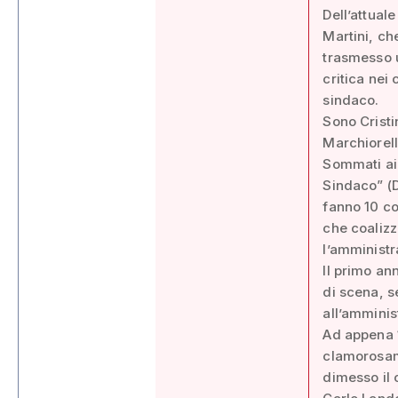
Dell’attual
Martini, ch
trasmesso u
critica nei
sindaco.
Sono Cristi
Marchiorel
Sommati ai 
Sindaco” (D
fanno 10 co
che coaliz
l’amminist
Il primo an
di scena, s
all’amminis
Ad appena 
clamorosam
dimesso il 