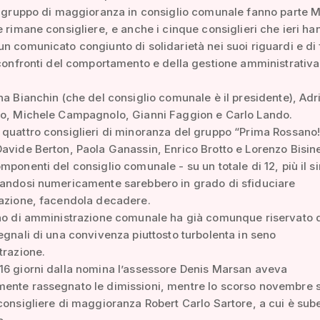
e gruppo di maggioranza in consiglio comunale fanno parte 
e rimane consigliere, e anche i cinque consiglieri che ieri ha
n comunicato congiunto di solidarietà nei suoi riguardi e di 
 confronti del comportamento e della gestione amministrativa
na Bianchin (che del consiglio comunale è il presidente), Adr
lo, Michele Campagnolo, Gianni Faggion e Carlo Lando.
quattro consiglieri di minoranza del gruppo “Prima Rossano!
avide Berton, Paola Ganassin, Enrico Brotto e Lorenzo Bisine
mponenti del consiglio comunale - su un totale di 12, più il s
zandosi numericamente sarebbero in grado di sfiduciare
razione, facendola decadere.
no di amministrazione comunale ha già comunque riservato d
egnali di una convivenza piuttosto turbolenta in seno
trazione.
16 giorni dalla nomina l’assessore Denis Marsan aveva
ente rassegnato le dimissioni, mentre lo scorso novembre s
consigliere di maggioranza Robert Carlo Sartore, a cui è sub