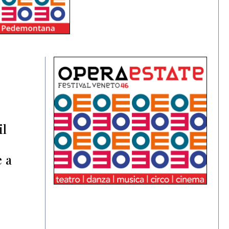
il
e a