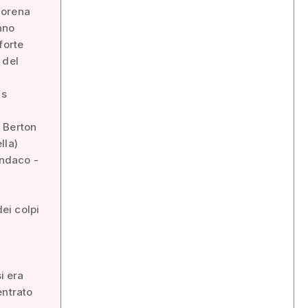
Morena
nno
forte
 del
is
 Berton
lla)
indaco -
ei colpi
i era
entrato