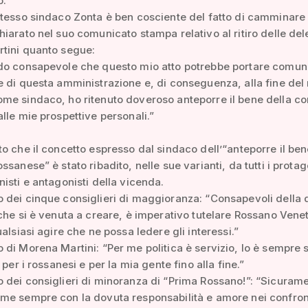
o.
tesso sindaco Zonta è ben cosciente del fatto di camminare s
iarato nel suo comunicato stampa relativo al ritiro delle de
tini quanto segue:
do consapevole che questo mio atto potrebbe portare comun
 di questa amministrazione e, di conseguenza, alla fine del
me sindaco, ho ritenuto doveroso anteporre il bene della c
lle mie prospettive personali.”
o che il concetto espresso dal sindaco dell’“anteporre il ben
sanese” è stato ribadito, nelle sue varianti, da tutti i protag
isti e antagonisti della vicenda.
dei cinque consiglieri di maggioranza: “Consapevoli della di
che si è venuta a creare, è imperativo tutelare Rossano Vene
ualsiasi agire che ne possa ledere gli interessi.”
di Morena Martini: “Per me politica è servizio, lo è sempre s
 per i rossanesi e per la mia gente fino alla fine.”
dei consiglieri di minoranza di “Prima Rossano!”: “Sicuram
me sempre con la dovuta responsabilità e amore nei confront