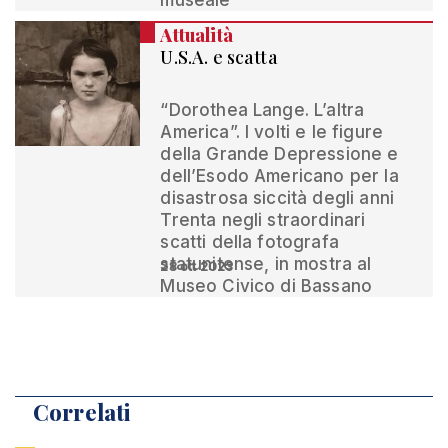
museale
Attualità
U.S.A. e scatta
“Dorothea Lange. L’altra
America”. I volti e le figure
della Grande Depressione e
dell’Esodo Americano per la
disastrosa siccità degli anni
Trenta negli straordinari
scatti della fotografa
statunitense, in mostra al
28 ott 2023
Museo Civico di Bassano
Correlati