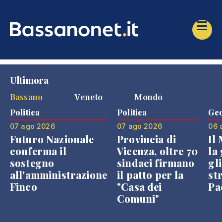
Ultimora
Bassano
Veneto
Mondo
Politica
Politica
Geo
07 ago 2026
07 ago 2026
06 
Futuro Nazionale
Provincia di
Il
conferma il
Vicenza, oltre 70
la 
sostegno
sindaci firmano
gli
all'amministrazione
il patto per la
st
Finco
"Casa dei
Pae
Comuni"