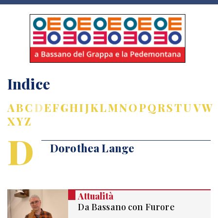
Indice
A
B
C
D
E
F
G
H
I
J
K
L
M
N
O
P
Q
R
S
T
U
V
W
X
Y
Z
D
Dorothea Lange
Attualità
Da Bassano con Furore