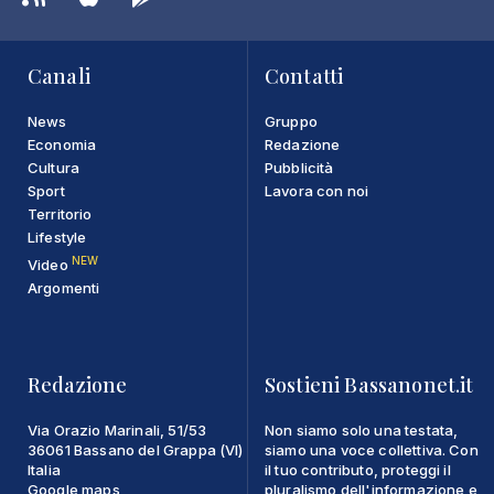
Canali
Contatti
News
Gruppo
Economia
Redazione
Cultura
Pubblicità
Sport
Lavora con noi
Territorio
Lifestyle
NEW
Video
Argomenti
Redazione
Sostieni Bassanonet.it
Via Orazio Marinali, 51/53
Non siamo solo una testata,
36061 Bassano del Grappa (VI)
siamo una voce collettiva. Con
Italia
il tuo contributo, proteggi il
Google maps
pluralismo dell'informazione e