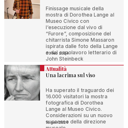
Finissage musicale della
mostra di Dorothea Lange al
Museo Civico con
l’esecuzione dal vivo di
“Furore”, composizione del
chitarrista Simone Massaron
ispirata dalle foto della Lange
e dal capolavoro letterario di
03 feb 2024
John Steinbeck
Attualità
Una lacrima sul viso
Ha superato il traguardo dei
16.000 visitatori la mostra
fotografica di Dorothea
Lange al Museo Civico.
Considerazioni su un nuovo
successo della direzione
19 gen 2024