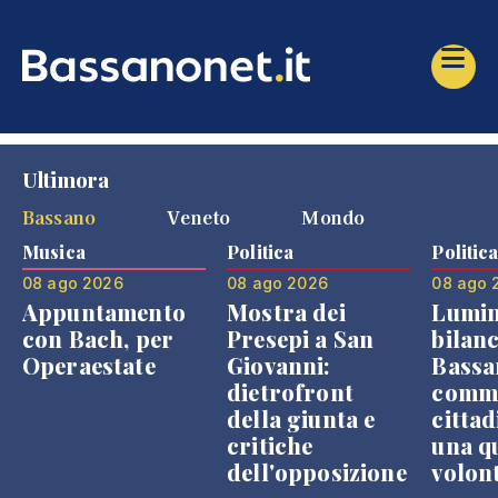
Ultimora
Bassano
Veneto
Mondo
Musica
Politica
Politic
08 ago 2026
08 ago 2026
08 ago 
Appuntamento
Mostra dei
Lumin
con Bach, per
Presepi a San
bilanc
Operaestate
Giovanni:
Bassa
dietrofront
comme
della giunta e
cittad
critiche
una q
dell'opposizione
volon