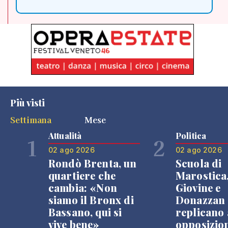
Più visti
Settimana
Mese
Attualità
Politica
1
2
02 ago 2026
02 ago 2026
Rondò Brenta, un
Scuola di
quartiere che
Marostica
cambia: «Non
Giovine e
siamo il Bronx di
Donazzan
Bassano, qui si
replicano 
vive bene»
opposizio