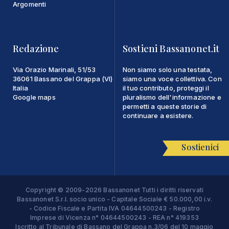
Argomenti
Redazione
Sostieni Bassanonet.it
Via Orazio Marinali, 51/53
Non siamo solo una testata,
36061 Bassano del Grappa (VI)
siamo una voce collettiva. Con
Italia
il tuo contributo, proteggi il
Google maps
pluralismo dell'informazione e
permetti a queste storie di
continuare a esistere.
Sostienici
Copyright © 2009-2026 Bassanonet Tutti i diritti riservati
Bassanonet S.r.l. socio unico - Capitale Sociale € 50.000,00 i.v.
- Codice Fiscale e Partita IVA 04644500243 - Registro
Imprese di Vicenza n° 04644500243 - REA n° 419353
Iscritto al Tribunale di Bassano del Grappa n.3/06 del 10 maggio