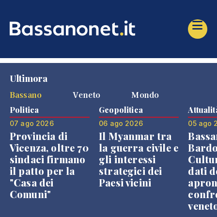
Ultimora
Bassano
Veneto
Mondo
Politica
Geopolitica
Attualit
07 ago 2026
06 ago 2026
05 ago 
Provincia di
Il Myanmar tra
Bassa
Vicenza, oltre 70
la guerra civile e
Bardo
sindaci firmano
gli interessi
Cultur
il patto per la
strategici dei
dati d
"Casa dei
Paesi vicini
apron
Comuni"
confr
venet