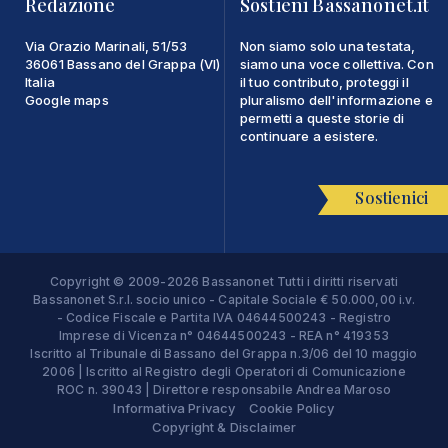
Redazione
Sostieni Bassanonet.it
Via Orazio Marinali, 51/53
Non siamo solo una testata,
36061 Bassano del Grappa (VI)
siamo una voce collettiva. Con
Italia
il tuo contributo, proteggi il
Google maps
pluralismo dell'informazione e
permetti a queste storie di
continuare a esistere.
Sostienici
Copyright © 2009-2026 Bassanonet Tutti i diritti riservati
Bassanonet S.r.l. socio unico - Capitale Sociale € 50.000,00 i.v.
- Codice Fiscale e Partita IVA 04644500243 - Registro
Imprese di Vicenza n° 04644500243 - REA n° 419353
Iscritto al Tribunale di Bassano del Grappa n.3/06 del 10 maggio
2006 | Iscritto al Registro degli Operatori di Comunicazione
ROC n. 39043 | Direttore responsabile Andrea Maroso
Informativa Privacy
Cookie Policy
Copyright & Disclaimer