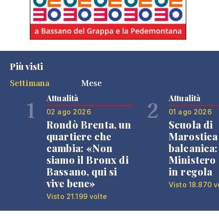
Più visti
Settimana
Mese
Attualità
Attualità
1
2
02 ago 2026
01 ago 2026
Rondò Brenta, un
Scuola di
quartiere che
Marostica 
cambia: «Non
balcanica: 
siamo il Bronx di
Ministero 
Bassano, qui si
in regola
vive bene»
Visto 18.870 v
Visto 21.199 volte