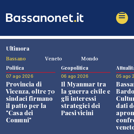
Ultimora
Bassano
Veneto
Mondo
Politica
Geopolitica
Attualit
07 ago 2026
06 ago 2026
05 ago 
Provincia di
Il Myanmar tra
Bassa
Vicenza, oltre 70
la guerra civile e
Bardo
sindaci firmano
gli interessi
Cultur
il patto per la
strategici dei
dati d
"Casa dei
Paesi vicini
apron
Comuni"
confr
venet