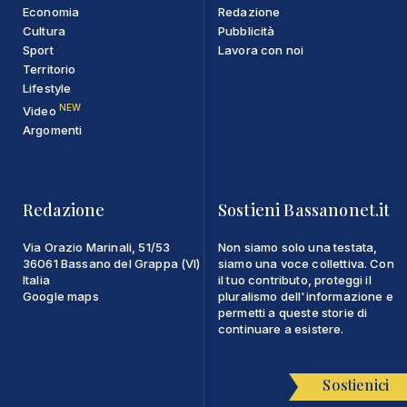
Economia
Redazione
Cultura
Pubblicità
Sport
Lavora con noi
Territorio
Lifestyle
NEW
Video
Argomenti
Redazione
Sostieni Bassanonet.it
Via Orazio Marinali, 51/53
Non siamo solo una testata,
36061 Bassano del Grappa (VI)
siamo una voce collettiva. Con
Italia
il tuo contributo, proteggi il
Google maps
pluralismo dell'informazione e
permetti a queste storie di
continuare a esistere.
Sostienici