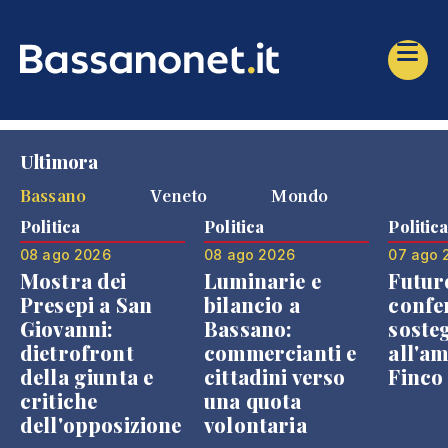
Ultimora
Bassano
Veneto
Mondo
Politica
Politica
Politic
08 ago 2026
08 ago 2026
07 ago 
Mostra dei
Luminarie e
Futur
Presepi a San
bilancio a
confe
Giovanni:
Bassano:
soste
dietrofront
commercianti e
all'a
della giunta e
cittadini verso
Finco
critiche
una quota
dell'opposizione
volontaria