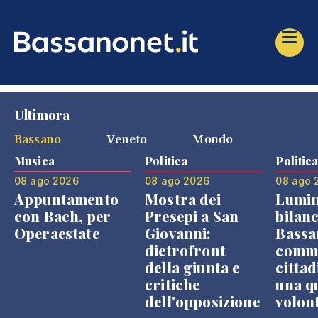
Ultimora
Bassano
Veneto
Mondo
Musica
Politica
Politic
08 ago 2026
08 ago 2026
08 ago 
Appuntamento
Mostra dei
Lumin
con Bach, per
Presepi a San
bilanc
Operaestate
Giovanni:
Bassa
dietrofront
comme
della giunta e
cittad
critiche
una q
dell'opposizione
volon