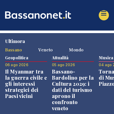
Ultimora
Bassano
Veneto
Mondo
Geopolitica
Attualità
Musica
06 ago 2026
05 ago 2026
04 ago 
Il Myanmar tra
Bassano-
Torna
la guerra civile e
Bardolino per la
di Mus
gli interessi
Cultura 2029: i
Piazz
strategici dei
dati del turismo
Paesi vicini
aprono il
confronto
veneto