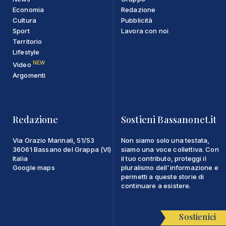
Economia
Redazione
Cultura
Pubblicità
Sport
Lavora con noi
Territorio
Lifestyle
NEW
Video
Argomenti
Redazione
Sostieni Bassanonet.it
Via Orazio Marinali, 51/53
Non siamo solo una testata,
36061 Bassano del Grappa (VI)
siamo una voce collettiva. Con
Italia
il tuo contributo, proteggi il
Google maps
pluralismo dell'informazione e
permetti a queste storie di
continuare a esistere.
Sostienici