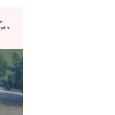
mmi
guito: