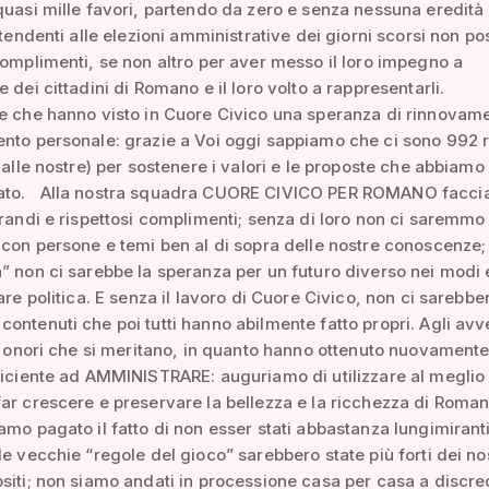
quasi mille favori, partendo da zero e senza nessuna eredità d
ontendenti alle elezioni amministrative dei giorni scorsi non p
complimenti, se non altro per aver messo il loro impegno a
e dei cittadini di Romano e il loro volto a rappresentarli.
e che hanno visto in Cuore Civico una speranza di rinnovam
nto personale: grazie a Voi oggi sappiamo che ci sono 992 
e alle nostre) per sostenere i valori e le proposte che abbiamo
ato. Alla nostra squadra CUORE CIVICO PER ROMANO facci
grandi e rispettosi complimenti; senza di loro non ci saremmo
 con persone e temi ben al di sopra delle nostre conoscenze
” non ci sarebbe la speranza per un futuro diverso nei modi 
are politica. E senza il lavoro di Cuore Civico, non ci sarebber
ontenuti che poi tutti hanno abilmente fatto propri. Agli avv
li onori che si meritano, in quanto hanno ottenuto nuovamente
ficiente ad AMMINISTRARE: auguriamo di utilizzare al meglio
ar crescere e preservare la bellezza e la ricchezza di Roman
amo pagato il fatto di non esser stati abbastanza lungimiranti
le vecchie “regole del gioco” sarebbero state più forti dei nos
siti; non siamo andati in processione casa per casa a discre