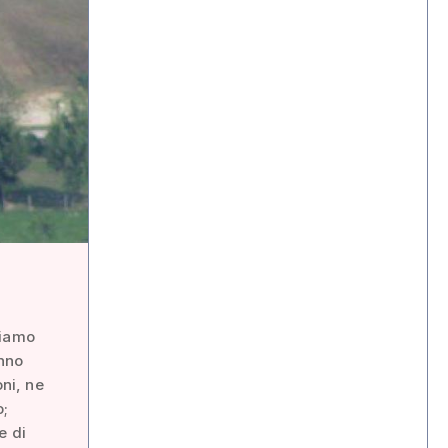
liamo
anno
oni, ne
o;
e di