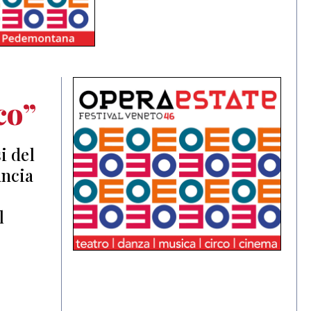
co”
si del
uncia
l