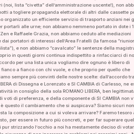
ri (noi, lista “civetta” dell’amministrazione uscente!), non ab
otti a togliere propaganda elettorale di altri dalle cassette po
 organizzato un efficiente servizio di trasporto anziani nei g
er portarli alle urne; non abbiamo nemmeno portato in dote i 
i Zen e Raffaele Grazia, non abbiamo ceduto alle mediazioni
dai portatori di interessi dell’Area Fratelli (la famosa “riunio
sta”), e non abbiamo “cavalcato” le sentenze della magistr
oprio in questi giorni continua indispettito a rinfacciarci di n
ccordo per una lista unica vogliamo dire ognuno è libero di
ianco a fianco con chi vuole, e che proprio per quello che
amo sempre più convinti delle nostre scelte: dall’accordo tr
ERA di Dissegna e Lorenzato e SI CAMBIA di Carlesso, ne e
tività in consiglio della sola ROMANO LIBERA, ben legittimat
di voti di preferenza, e della componente di SI CAMBIA non v
; è questo il cambiamento che si auspicava? Siamo sicuri non
sta la composizione a cui si voleva arrivare? Faremo tesoro
esto, per essere in futuro più concreti, e per far superare quel
i pur strizzando l’occhio a noi ha mestamente deciso di vota