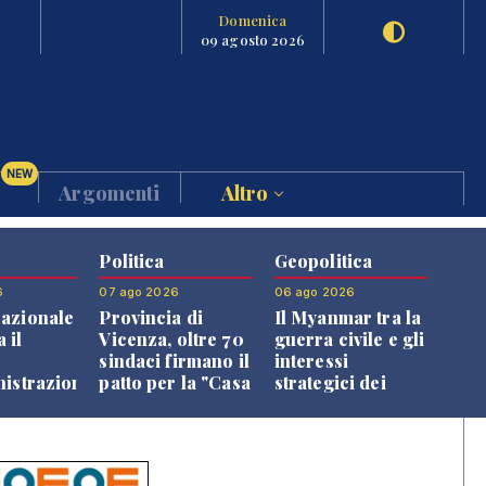
Domenica
09 agosto 2026
NEW
Argomenti
Altro
Politica
Geopolitica
6
07 ago 2026
06 ago 2026
azionale
Provincia di
Il Myanmar tra la
 il
Vicenza, oltre 70
guerra civile e gli
o
sindaci firmano il
interessi
nistrazione
patto per la "Casa
strategici dei
dei Comuni"
Paesi vicini