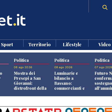
Sport
Territorio
Lifestyle
Video
Politica
Politica
Politica
08 ago 2026
08 ago 2026
07 ago 202
o
Mostra dei
Luminarie e
Futuro N
r
Presepi a San
bilancio a
conferma
Giovanni:
Bassano:
sostegn
dietrofront della
commercianti e
all'ammi
giunta e critiche
cittadini verso
Finco
dell'opposizione
una quota
volontaria