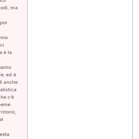
NOI
modi, ma
gior
anno
ci
a è la
hanno
le; ed è
lì anche
alistica
che c’è
ieme.
ritorio,
al
esta