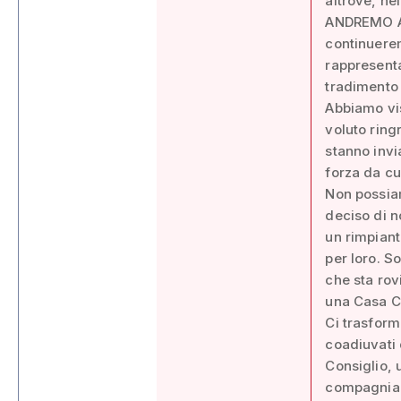
altrove, ne
ANDREMO AV
continuere
rappresenta 
tradimento 
Abbiamo vis
voluto ringr
stanno invi
forza da cu
Non possia
deciso di n
un rimpiant
per loro. So
che sta rov
una Casa C
Ci trasform
coadiuvati 
Consiglio, 
compagnia 