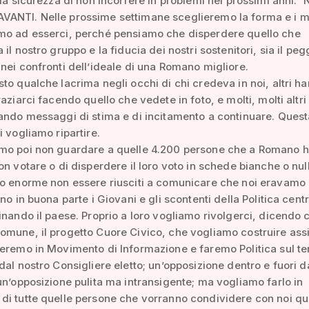
lla sicurezza di non incorrere in problemi nei prossimi anni. 
ANTI. Nelle prossime settimane sceglieremo la forma e i 
mo ad esserci, perché pensiamo che disperdere quello che
il nostro gruppo e la fiducia dei nostri sostenitori, sia il peg
nei confronti dell’ideale di una Romano migliore.
to qualche lacrima negli occhi di chi credeva in noi, altri h
aziarci facendo quello che vedete in foto, e molti, molti altri 
ando messaggi di stima e di incitamento a continuare. Quest
i vogliamo ripartire.
mo poi non guardare a quelle 4.200 persone che a Romano 
on votare o di disperdere il loro voto in schede bianche o nul
o enorme non essere riusciti a comunicare che noi eravamo 
no in buona parte i Giovani e gli scontenti della Politica centr
inando il paese. Proprio a loro vogliamo rivolgerci, dicendo 
omune, il progetto Cuore Civico, che vogliamo costruire ass
eremo in Movimento di Informazione e faremo Politica sul ter
dal nostro Consigliere eletto; un’opposizione dentro e fuori d
un’opposizione pulita ma intransigente; ma vogliamo farlo in
di tutte quelle persone che vorranno condividere con noi qu