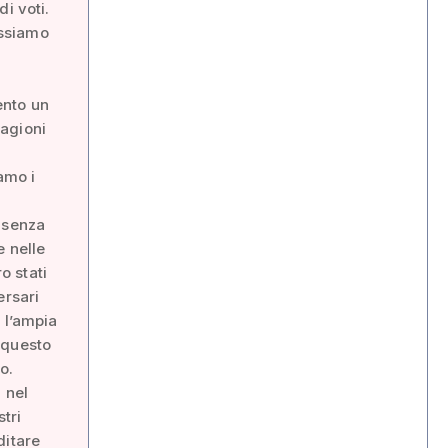
i voti.
ossiamo
ento un
ragioni
amo i
; senza
e nelle
o stati
ersari
 l’ampia
 questo
o.
 nel
tri
ditare