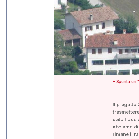
Spunta un 
Il progetto
trasmettere
dato fiduci
abbiamo dis
rimane il r