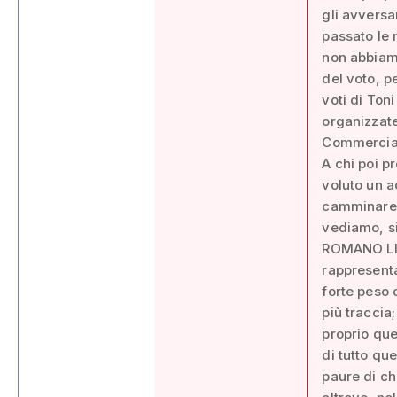
gli avversa
passato le n
non abbiamo
del voto, p
voti di Ton
organizzate 
Commerciali
A chi poi pr
voluto un a
camminare f
vediamo, si
ROMANO LIB
rappresenta
forte peso 
più traccia
proprio que
di tutto qu
paure di ch