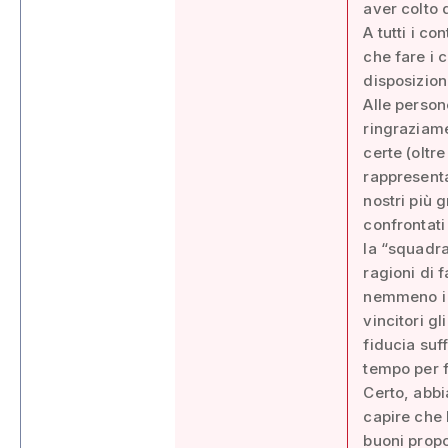
aver colto 
A tutti i c
che fare i 
disposizion
Alle person
ringraziame
certe (oltr
rappresent
nostri più 
confrontati
la “squadra
ragioni di f
nemmeno i c
vincitori g
fiducia suf
tempo per f
Certo, abbi
capire che 
buoni propo