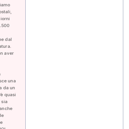
biamo
stali,
iorni
1.500
ne dal
atura.
on aver
a
sce una
a da un
’è quasi
 sia
 anche
le
re