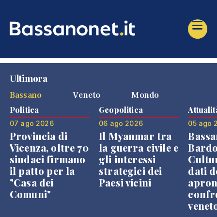
Ultimora
Bassano
Veneto
Mondo
Politica
Geopolitica
Attualit
07 ago 2026
06 ago 2026
05 ago 
Provincia di
Il Myanmar tra
Bassa
Vicenza, oltre 70
la guerra civile e
Bardo
sindaci firmano
gli interessi
Cultur
il patto per la
strategici dei
dati d
"Casa dei
Paesi vicini
apron
Comuni"
confr
venet