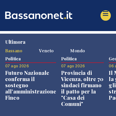
Ultimora
Bassano
Veneto
Mondo
Politica
Politica
Geo
07 ago 2026
07 ago 2026
06 
Futuro Nazionale
Provincia di
Il
conferma il
Vicenza, oltre 70
la 
sostegno
sindaci firmano
gli
all'amministrazione
il patto per la
st
Finco
"Casa dei
Pae
Comuni"