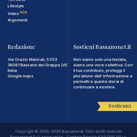
Lifestyle
NEW
Video
Argomenti
Redazione
Sostieni Bassanonet.it
Via Orazio Marinali, 51/53
Non siamo solo una testata,
36061 Bassano del Grappa (VI)
siamo una voce collettiva. Con
Italia
il tuo contributo, proteggi il
Google maps
pluralismo dell'informazione e
permetti a queste storie di
continuare a esistere.
Sostienici
Copyright © 2009-2026 Bassanonet Tutti i diritti riservati
Bassanonet S.r.l. socio unico - Capitale Sociale € 50.000,00 i.v.