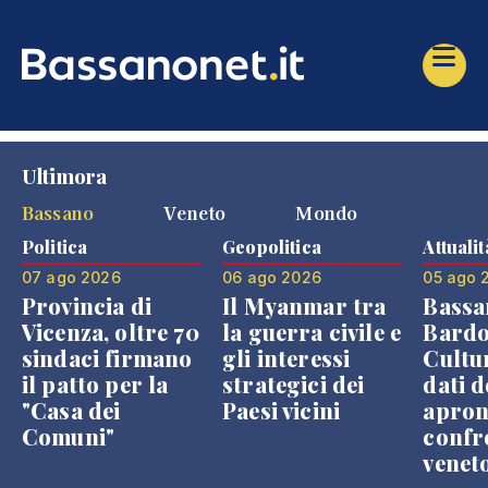
Ultimora
Bassano
Veneto
Mondo
Politica
Geopolitica
Attualit
07 ago 2026
06 ago 2026
05 ago 
Provincia di
Il Myanmar tra
Bassa
Vicenza, oltre 70
la guerra civile e
Bardo
sindaci firmano
gli interessi
Cultur
il patto per la
strategici dei
dati d
"Casa dei
Paesi vicini
apron
Comuni"
confr
venet