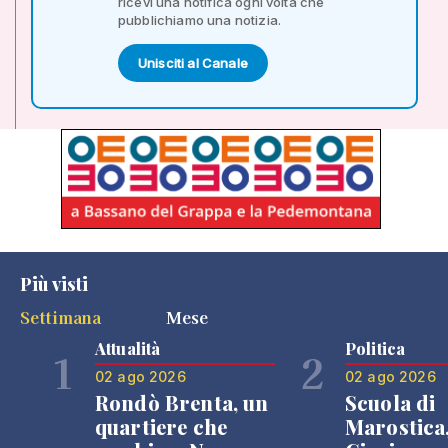
ricevi una notifica ogni volta che
pubblichiamo una notizia.
Unisciti al Canale
Più visti
Settimana
Mese
Attualità
Politica
1
2
02 ago 2026
02 ago 2026
Rondò Brenta, un
Scuola di
quartiere che
Marostica