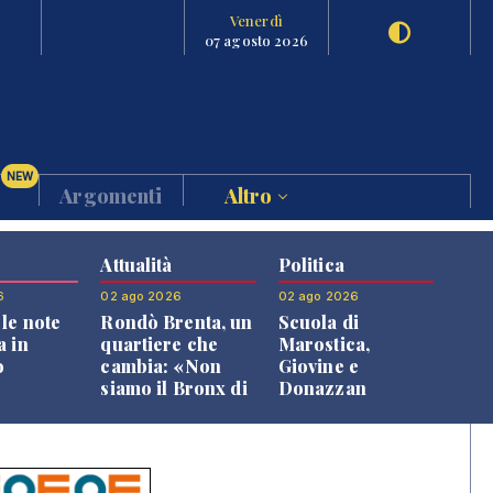
Venerdì
07 agosto 2026
NEW
Argomenti
Altro
Attualità
Politica
6
02 ago 2026
02 ago 2026
le note
Rondò Brenta, un
Scuola di
a in
quartiere che
Marostica,
o
cambia: «Non
Giovine e
siamo il Bronx di
Donazzan
Bassano, qui si
replicano alle
vive bene»
opposizioni