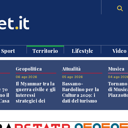
Sport
Territorio
Lifestyle
Video
Geopolitica
Attualità
Musica
06 ago 2026
05 ago 2026
04 ago 202
Il Myanmar tra la
Bassano-
Tornano 
e 70
guerra civile e gli
Bardolino per la
di Music
no il
interessi
Cultura 2029: i
Piazzott
"Casa
strategici dei
dati del turismo
Paesi vicini
aprono il
confronto veneto