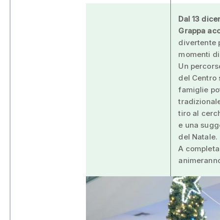
Dal 13 dice
Grappa acco
divertente 
momenti di 
Un percorso
del Centro 
famiglie po
tradizionale
tiro al cer
e una sugge
del Natale.
A completar
animeranno 