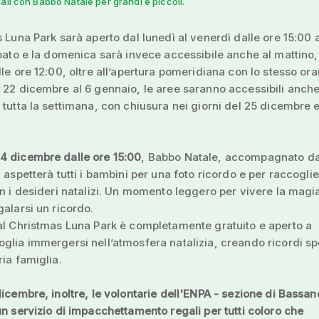
iali con Babbo Natale per grandi e piccoli.
s Luna Park sarà aperto dal lunedì al venerdì dalle ore 15:00 a
abato e la domenica sarà invece accessibile anche al mattino,
lle ore 12:00, oltre all’apertura pomeridiana con lo stesso ora
 22 dicembre al 6 gennaio, le aree saranno accessibili anche
 tutta la settimana, con chiusura nei giorni del 25 dicembre e
4 dicembre dalle ore 15:00
, Babbo Natale, accompagnato da
, aspetterà tutti i bambini per una foto ricordo e per raccoglie
on i desideri natalizi. Un momento leggero per vivere la magi
galarsi un ricordo.
al Christmas Luna Park è completamente gratuito e aperto a
glia immergersi nell’atmosfera natalizia, creando ricordi sp
ria famiglia.
dicembre, inoltre, le volontarie dell'ENPA - sezione di Bassan
un servizio di impacchettamento regali per tutti coloro che