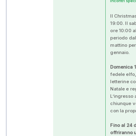
incontri spec
Il Christma
19:00. Il s
ore 10:00 a
periodo dal
mattino per
gennaio.
Domenica 1
fedele elfo
letterine c
Natale e re
L’ingresso 
chiunque vo
con la prop
Fino al 24 
offriranno 