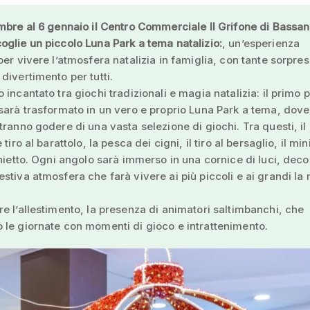
mbre al 6 gennaio il Centro Commerciale Il Grifone di Bassan
glie un piccolo Luna Park a tema natalizio:
, un’esperienza
per vivere l’atmosfera natalizia in famiglia, con tante sorpres
divertimento per tutti.
 incantato tra giochi tradizionali e magia natalizia: il primo 
sarà trasformato in un vero e proprio Luna Park a tema, dove
tranno godere di una vasta selezione di giochi. Tra questi, il
 tiro al barattolo, la pesca dei cigni, il tiro al bersaglio, il mini
chietto. Ogni angolo sarà immerso in una cornice di luci, deco
stiva atmosfera che farà vivere ai più piccoli e ai grandi la
e l’allestimento, la presenza di animatori saltimbanchi, che
le giornate con momenti di gioco e intrattenimento.