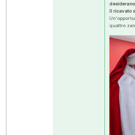
desiderano 
Il ricavato 
Un'opportun
quattro zam