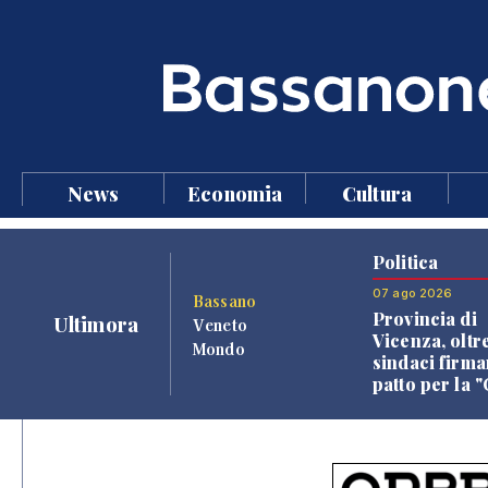
News
Economia
Cultura
Politica
07 ago 2026
Bassano
Provincia di
Ultimora
Veneto
Vicenza, oltr
Mondo
sindaci firma
patto per la 
dei Comuni"