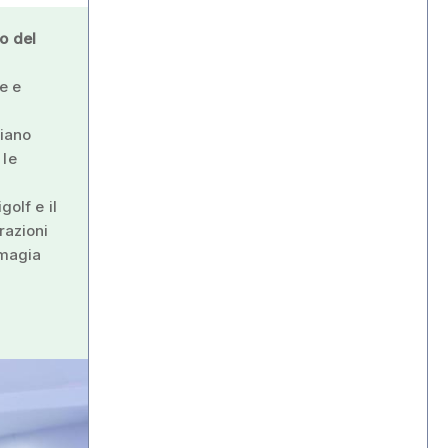
o del
e e
piano
 le
golf e il
razioni
 magia