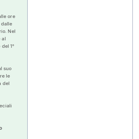
lle ore
 dalle
rio. Nel
 al
 del 1°
l suo
re le
a del
eciali
o