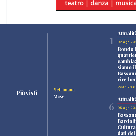
Attualit
1
02 ago 20
Rondò B
quartie
cambia
siamo i
Bassano
vive be
Visto 20.6
Settimana
Più visti
Mese
Attualit
6
05 ago 20
Bassan
Bardoli
Cultura
dati de