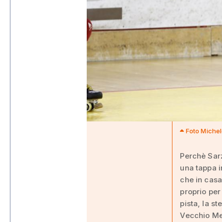
Foto Michel
Perchè Sarz
una tappa i
che in casa
proprio per
pista, la s
Vecchio Me