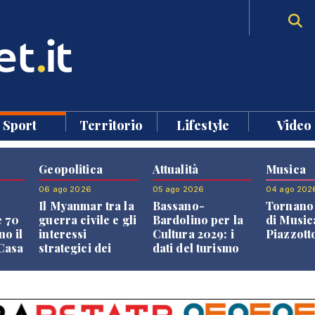
Sport
Territorio
Lifestyle
Video
Geopolitica
Attualità
Musica
06 ago 2026
05 ago 2026
04 ago 202
Il Myanmar tra la
Bassano-
Tornano 
e 70
guerra civile e gli
Bardolino per la
di Music
no il
interessi
Cultura 2029: i
Piazzott
"Casa
strategici dei
dati del turismo
Paesi vicini
aprono il
confronto veneto