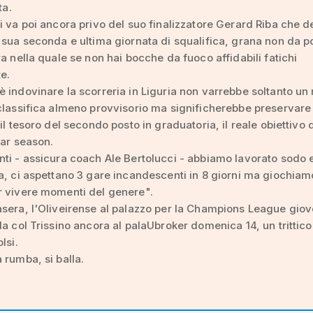
ta.
i va poi ancora privo del suo finalizzatore Gerard Riba che 
 sua seconda e ultima giornata di squalifica, grana non da p
ra nella quale se non hai bocche da fuoco affidabili fatichi
te.
 indovinare la scorreria in Liguria non varrebbe soltanto un
classifica almeno provvisorio ma significherebbe preservare
il tesoro del secondo posto in graduatoria, il reale obiettivo 
lar season.
ti - assicura coach Ale Bertolucci - abbiamo lavorato sodo 
a, ci aspettano 3 gare incandescenti in 8 giorni ma giochiam
r vivere momenti del genere".
sera, l'Oliveirense al palazzo per la Champions League giove
da col Trissino ancora al palaUbroker domenica 14, un trittico
lsi.
 rumba, si balla.