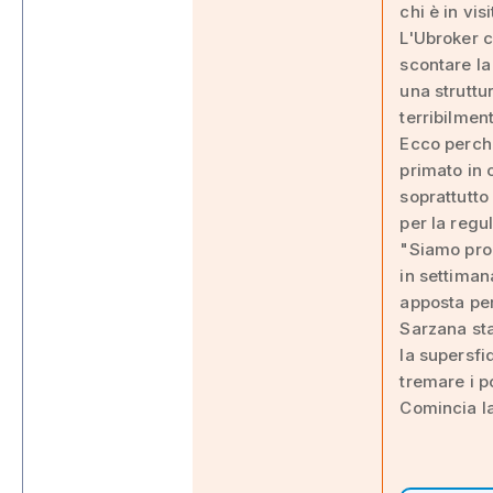
chi è in visi
L'Ubroker c
scontare la
una struttu
terribilmen
Ecco perchè
primato in 
soprattutto 
per la regu
"Siamo pron
in settiman
apposta pe
Sarzana sta
la supersfi
tremare i po
Comincia la