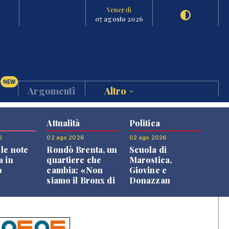
Venerdì
07 agosto 2026
NEW
Argomenti
Altro
Attualità
Politica
6
02 ago 2026
02 ago 2026
le note
Rondò Brenta, un
Scuola di
a in
quartiere che
Marostica,
o
cambia: «Non
Giovine e
siamo il Bronx di
Donazzan
Bassano, qui si
replicano alle
vive bene»
opposizioni