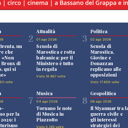
à
Attualità
Politica
2
3
26
01 ago 2026
02 ago 2026
renta, un
Scuola di
Scuola di
re che
Marostica e rotta
Marostica,
: «Non
balcanica: per il
Giovine e
l Bronx di
Ministero è tutto
Donazzan
, qui si
in regola
replicano alle
ne»
opposizioni
Visto 18.867 volte
90 volte
Visto 17.659 volte
à
Musica
Geopolitica
7
8
26
04 ago 2026
06 ago 2026
o-
Tornano le note
Il Myanmar tra l
no per la
di Musica in
guerra civile e
 2029: i
Piazzotto
gli interessi
l turismo
strategici dei
Visto 5.285 volte