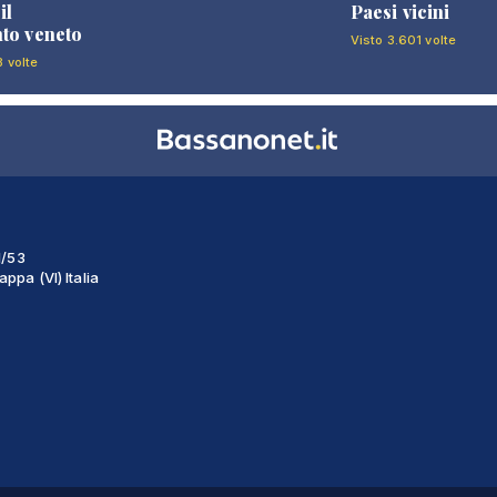
il
Paesi vicini
to veneto
Visto 3.601 volte
8 volte
1/53
ppa (VI) Italia