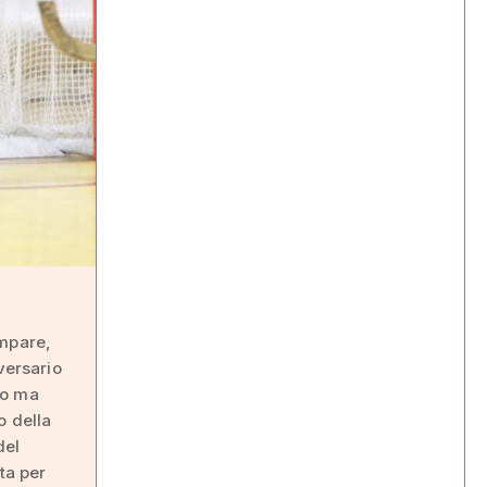
ampare,
versario
mo ma
o della
del
ta per