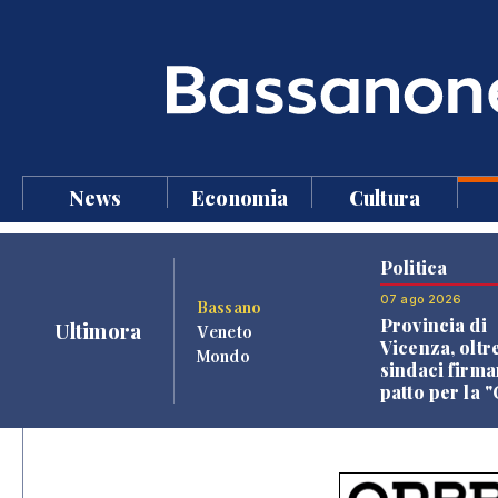
News
Economia
Cultura
Politica
07 ago 2026
Bassano
Provincia di
Ultimora
Veneto
Vicenza, oltr
Mondo
sindaci firma
patto per la 
dei Comuni"