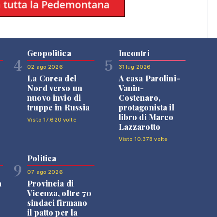
Geopolitica
Incontri
4
5
02 ago 2026
31 lug 2026
La Corea del
A casa Parolini-
Nord verso un
Vanin-
nuovo invio di
Costenaro,
truppe in Russia
protagonista il
libro di Marco
Visto 17.620 volte
Lazzarotto
Visto 10.378 volte
Politica
9
07 ago 2026
a
Provincia di
Vicenza, oltre 70
sindaci firmano
il patto per la