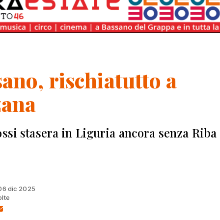
ano, rischiatutto a
zana
ossi stasera in Liguria ancora senza Riba
 06 dic 2025
olte