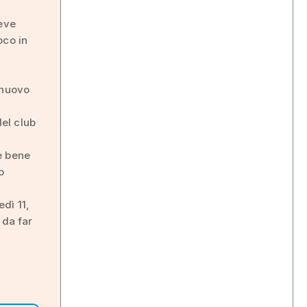
deve
oco in
 nuovo
del club
e bene
o
dì 11,
 da far