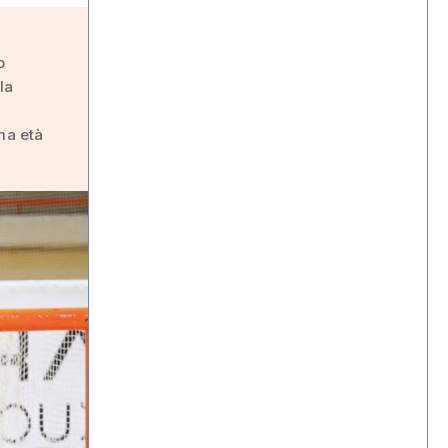
o
la
ma età