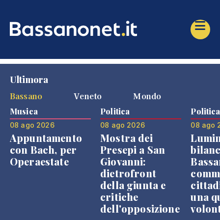
Ultimora
Bassano
Veneto
Mondo
Musica
Politica
Politic
08 ago 2026
08 ago 2026
08 ago 
Appuntamento
Mostra dei
Lumin
con Bach, per
Presepi a San
bilanc
Operaestate
Giovanni:
Bassa
dietrofront
comme
della giunta e
cittad
critiche
una q
dell'opposizione
volon