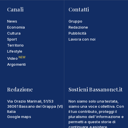
Canali
Contatti
News
Gruppo
Economia
Redazione
Cultura
Pubblicità
Sport
Lavora con noi
Territorio
Lifestyle
NEW
Video
Argomenti
Redazione
Sostieni Bassanonet.it
Via Orazio Marinali, 51/53
Non siamo solo una testata,
36061 Bassano del Grappa (VI)
siamo una voce collettiva. Con
Italia
il tuo contributo, proteggi il
Google maps
pluralismo dell'informazione e
permetti a queste storie di
continuare a esistere.