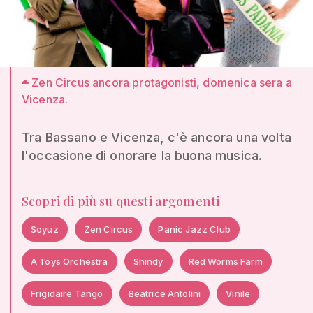
Zen Circus ancora protagonisti, domenica sera a
Vicenza.
Tra Bassano e Vicenza, c'è ancora una volta
l'occasione di onorare la buona musica.
Scopri di più su questi argomenti
Soyuz
Zen Circus
Panic Jazz Club
A Toys Orchestra
Shindy
Red Worms Farm
Frigidaire Tango
Beatrice Antolini
Vinile